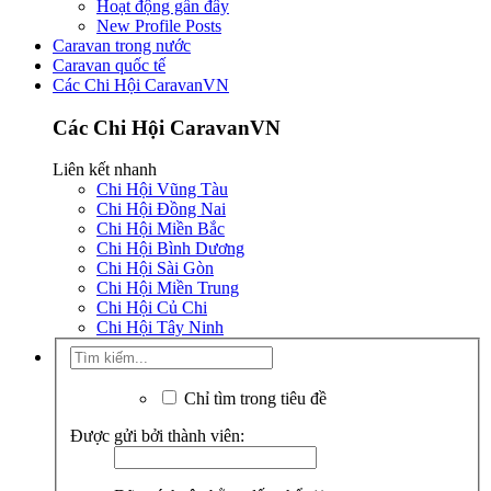
Hoạt động gần đây
New Profile Posts
Caravan trong nước
Caravan quốc tế
Các Chi Hội CaravanVN
Các Chi Hội CaravanVN
Liên kết nhanh
Chi Hội Vũng Tàu
Chi Hội Đồng Nai
Chi Hội Miền Bắc
Chi Hội Bình Dương
Chi Hội Sài Gòn
Chi Hội Miền Trung
Chi Hội Củ Chi
Chi Hội Tây Ninh
Chỉ tìm trong tiêu đề
Được gửi bởi thành viên: