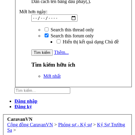
Dãn cách tên bằng dấu phẩy(,).
Mới hơn ngày:
Search this thread only
Search this forum only
Hiển thị kết quả dạng Chủ đề
Thêm...
Tìm kiếm hữu ích
Mới nhất
Đăng nhập
Đăng ký
CaravanVN
Cộng đồng CaravanVN
>
Phóng sự - Ký sự
>
Ký Sự Trường
Sa
>