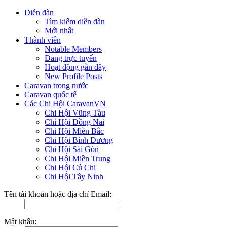
Diễn đàn
Tìm kiếm diễn đàn
Mới nhất
Thành viên
Notable Members
Đang trực tuyến
Hoạt động gần đây
New Profile Posts
Caravan trong nước
Caravan quốc tế
Các Chi Hội CaravanVN
Chi Hội Vũng Tàu
Chi Hội Đồng Nai
Chi Hội Miền Bắc
Chi Hội Bình Dương
Chi Hội Sài Gòn
Chi Hội Miền Trung
Chi Hội Củ Chi
Chi Hội Tây Ninh
Tên tài khoản hoặc địa chỉ Email:
Mật khẩu: