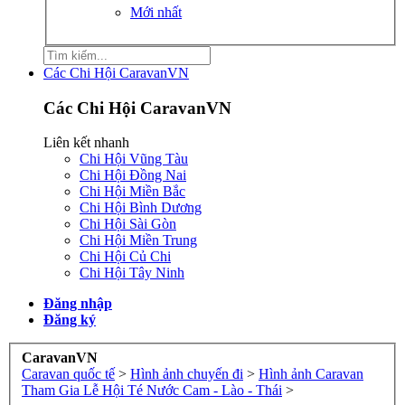
Mới nhất
Các Chi Hội CaravanVN
Các Chi Hội CaravanVN
Liên kết nhanh
Chi Hội Vũng Tàu
Chi Hội Đồng Nai
Chi Hội Miền Bắc
Chi Hội Bình Dương
Chi Hội Sài Gòn
Chi Hội Miền Trung
Chi Hội Củ Chi
Chi Hội Tây Ninh
Đăng nhập
Đăng ký
CaravanVN
Caravan quốc tế
>
Hình ảnh chuyến đi
>
Hình ảnh Caravan
Tham Gia Lễ Hội Té Nước Cam - Lào - Thái
>