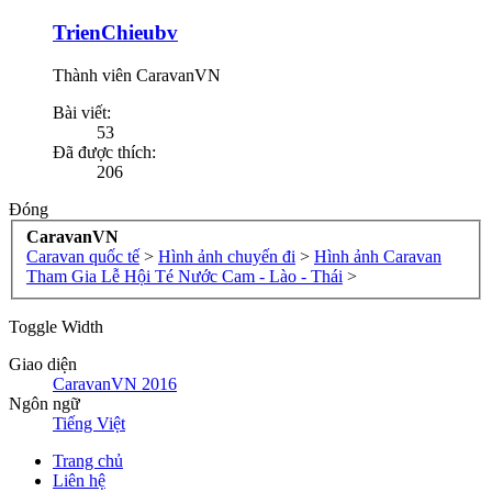
TrienChieubv
Thành viên CaravanVN
Bài viết:
53
Đã được thích:
206
Đóng
CaravanVN
Caravan quốc tế
>
Hình ảnh chuyến đi
>
Hình ảnh Caravan
Tham Gia Lễ Hội Té Nước Cam - Lào - Thái
>
Toggle Width
Giao diện
CaravanVN 2016
Ngôn ngữ
Tiếng Việt
Trang chủ
Liên hệ