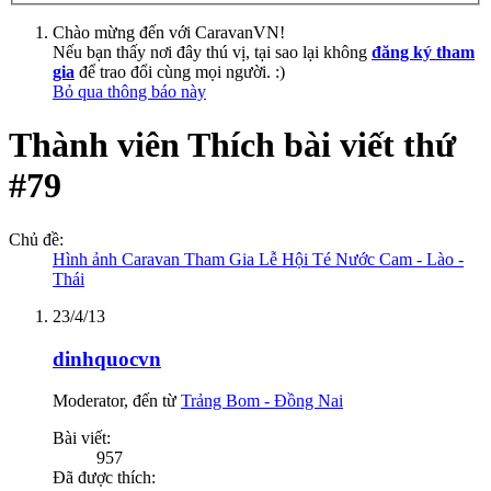
Chào mừng đến với CaravanVN!
Nếu bạn thấy nơi đây thú vị, tại sao lại không
đăng ký tham
gia
để trao đổi cùng mọi người. :)
Bỏ qua thông báo này
Thành viên Thích bài viết thứ
#79
Chủ đề:
Hình ảnh Caravan Tham Gia Lễ Hội Té Nước Cam - Lào -
Thái
23/4/13
dinhquocvn
Moderator
,
đến từ
Trảng Bom - Đồng Nai
Bài viết:
957
Đã được thích: