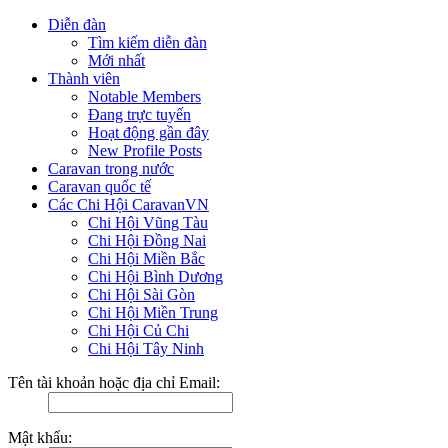
Diễn đàn
Tìm kiếm diễn đàn
Mới nhất
Thành viên
Notable Members
Đang trực tuyến
Hoạt động gần đây
New Profile Posts
Caravan trong nước
Caravan quốc tế
Các Chi Hội CaravanVN
Chi Hội Vũng Tàu
Chi Hội Đồng Nai
Chi Hội Miền Bắc
Chi Hội Bình Dương
Chi Hội Sài Gòn
Chi Hội Miền Trung
Chi Hội Củ Chi
Chi Hội Tây Ninh
Tên tài khoản hoặc địa chỉ Email:
Mật khẩu: