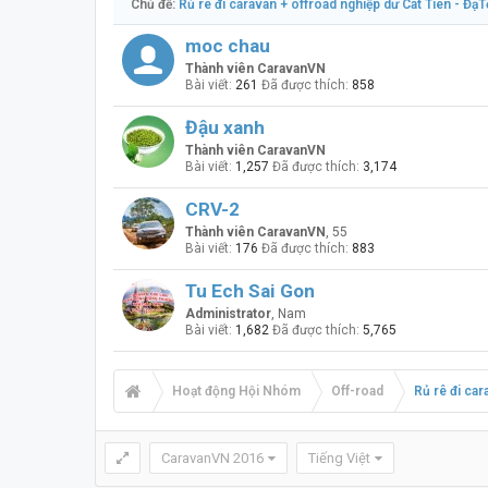
Chủ đề:
Rủ rê đi caravan + offroad nghiệp dư Cát Tiên - ĐạT
moc chau
Thành viên CaravanVN
Bài viết:
261
Đã được thích:
858
Đậu xanh
Thành viên CaravanVN
Bài viết:
1,257
Đã được thích:
3,174
CRV-2
Thành viên CaravanVN
, 55
Bài viết:
176
Đã được thích:
883
Tu Ech Sai Gon
Administrator
, Nam
Bài viết:
1,682
Đã được thích:
5,765
Hoạt động Hội Nhóm
Off-road
Rủ rê đi car
CaravanVN 2016
Tiếng Việt