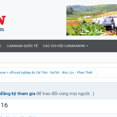
C
CARAVAN QUỐC TẾ
CÁC CHI HỘI CARAVANVN
avan + offroad nghiệp dư Cát Tiên - ĐạTẻh - Bảo Lộc - Phan Thiết
đăng ký tham gia
để trao đổi cùng mọi người. :)
116