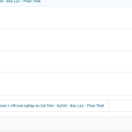
ẻh - Bảo Lộc - Phan Thiết
avan + offroad nghiệp dư Cát Tiên - ĐạTẻh - Bảo Lộc - Phan Thiết