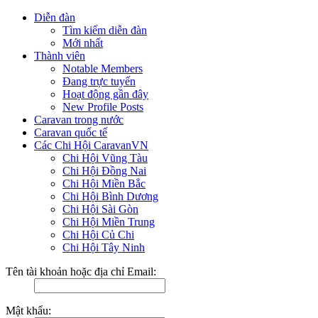
Diễn đàn
Tìm kiếm diễn đàn
Mới nhất
Thành viên
Notable Members
Đang trực tuyến
Hoạt động gần đây
New Profile Posts
Caravan trong nước
Caravan quốc tế
Các Chi Hội CaravanVN
Chi Hội Vũng Tàu
Chi Hội Đồng Nai
Chi Hội Miền Bắc
Chi Hội Bình Dương
Chi Hội Sài Gòn
Chi Hội Miền Trung
Chi Hội Củ Chi
Chi Hội Tây Ninh
Tên tài khoản hoặc địa chỉ Email:
Mật khẩu: