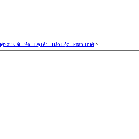
hiệp dư Cát Tiên - ĐạTẻh - Bảo Lộc - Phan Thiết
>