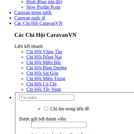
Hoạt động gần đây
New Profile Posts
Caravan trong nước
Caravan quốc tế
Các Chi Hội CaravanVN
Các Chi Hội CaravanVN
Liên kết nhanh
Chi Hội Vũng Tàu
Chi Hội Đồng Nai
Chi Hội Miền Bắc
Chi Hội Bình Dương
Chi Hội Sài Gòn
Chi Hội Miền Trung
Chi Hội Củ Chi
Chi Hội Tây Ninh
Chỉ tìm trong tiêu đề
Được gửi bởi thành viên: