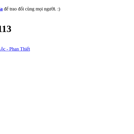
ia
để trao đổi cùng mọi người. :)
113
Lộc - Phan Thiết