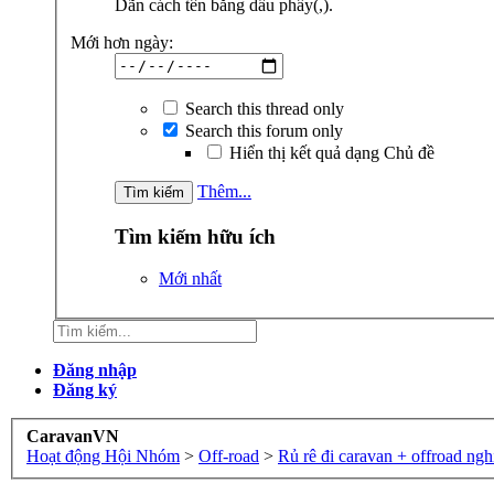
Dãn cách tên bằng dấu phẩy(,).
Mới hơn ngày:
Search this thread only
Search this forum only
Hiển thị kết quả dạng Chủ đề
Thêm...
Tìm kiếm hữu ích
Mới nhất
Đăng nhập
Đăng ký
CaravanVN
Hoạt động Hội Nhóm
>
Off-road
>
Rủ rê đi caravan + offroad ng