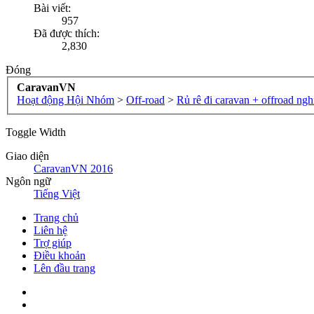
Bài viết:
957
Đã được thích:
2,830
Đóng
CaravanVN
Hoạt động Hội Nhóm
>
Off-road
>
Rủ rê đi caravan + offroad ng
Toggle Width
Giao diện
CaravanVN 2016
Ngôn ngữ
Tiếng Việt
Trang chủ
Liên hệ
Trợ giúp
Điều khoản
Lên đầu trang