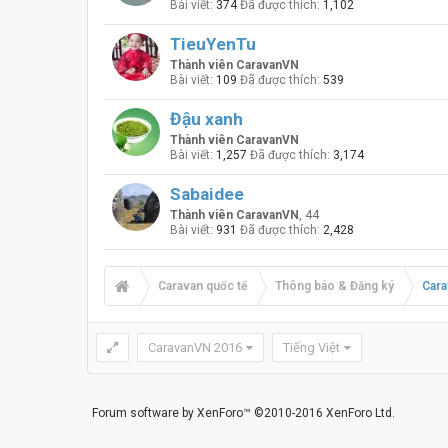
Bài viết:
374
Đã được thích:
1,102
TieuYenTu
Thành viên CaravanVN
Bài viết:
109
Đã được thích:
539
Đậu xanh
Thành viên CaravanVN
Bài viết:
1,257
Đã được thích:
3,174
Sabaidee
Thành viên CaravanVN
, 44
Bài viết:
931
Đã được thích:
2,428
Caravan quốc tế
Thông báo & Đăng ký
Cara
CaravanVN 2016
Tiếng Việt
Forum software by XenForo™
©2010-2016 XenForo Ltd.