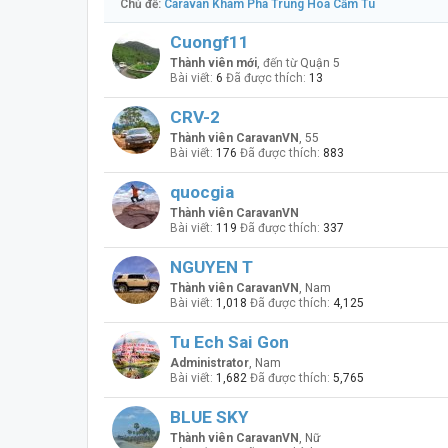
Chủ đề:
Caravan Khám Phá Trung Hoa Cẩm Tú
Cuongf11
Thành viên mới
,
đến từ
Quận 5
Bài viết:
6
Đã được thích:
13
CRV-2
Thành viên CaravanVN
, 55
Bài viết:
176
Đã được thích:
883
quocgia
Thành viên CaravanVN
Bài viết:
119
Đã được thích:
337
NGUYEN T
Thành viên CaravanVN
, Nam
Bài viết:
1,018
Đã được thích:
4,125
Tu Ech Sai Gon
Administrator
, Nam
Bài viết:
1,682
Đã được thích:
5,765
BLUE SKY
Thành viên CaravanVN
, Nữ