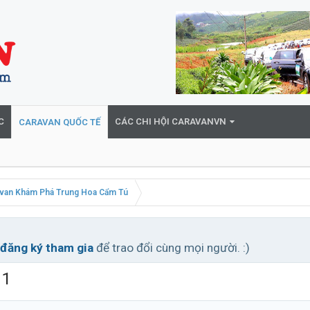
C
CÁC CHI HỘI CARAVANVN
CARAVAN QUỐC TẾ
van Khám Phá Trung Hoa Cẩm Tú
đăng ký tham gia
để trao đổi cùng mọi người. :)
11