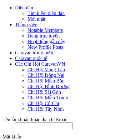
Diễn đàn
Tìm kiếm diễn đàn
Mới nhất
Thành viên
Notable Members
Đang trực tuyến
Hoạt động gần đây
New Profile Posts
Caravan trong nước
Caravan quốc tế
Các Chi Hội CaravanVN
Chi Hội Vũng Tàu
Chi Hội Đồng Nai
Chi Hội Miền Bắc
Chi Hội Bình Dương
Chi Hội Sài Gòn
Chi Hội Miền Trung
Chi Hội Củ Chi
Chi Hội Tây Ninh
Tên tài khoản hoặc địa chỉ Email:
Mật khẩu: