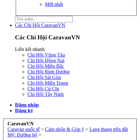
Mới nhất
Các Chi Hội CaravanVN
Các Chi Hội CaravanVN
Liên kết nhanh
Chi Hội Vũng Tàu
Chi Hội Đồng Nai
Chi Hội Miền Bắc
Chi Hội Bình Dương
Chi Hội Sài Gòn
Chi Hội Miền Trung
Chi Hội Củ Chi
Chi Hội Tây Ninh
Đăng nhập
Đăng ký
CaravanVN
Caravan quốc tế
>
Cảm nhận & Góp ý
>
Lang thang trên đất
Mỹ: Đường bộ
>