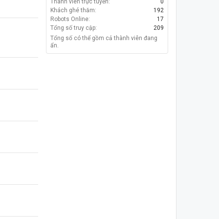
Thành viên trực tuyến:
0
Khách ghé thăm:
192
Robots Online:
17
Tổng số truy cập:
209
Tổng số có thể gồm cả thành viên đang
ẩn.