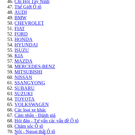
Chi Hội Tây Ninh
Thế Giới Ô tô
AUDI
BMW
CHEVROLET
FIAT
FORD
HONDA
HYUNDAI
ISUZU
KIA
MAZDA
MERCEDES-BENZ
MITSUBISHI
NISSAN
SSANGYONG
SUBARU
SUZUKI
TOYOTA
VOLKSWAGEN
Các loại xe khác
Cảm nhận - Đánh giá
Hỏi đáp - Tư vấn các vấn đề Ô tô
Chăm sóc Ô tô
Nội - Ngoại thất Ô tô