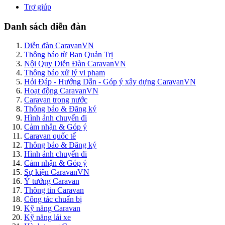
Trợ giúp
Danh sách diễn đàn
Diễn đàn CaravanVN
Thông báo từ Ban Quản Trị
Nội Quy Diễn Đàn CaravanVN
Thông báo xử lý vi phạm
Hỏi Đáp - Hướng Dẫn - Góp ý xây dựng CaravanVN
Hoạt động CaravanVN
Caravan trong nước
Thông báo & Đăng ký
Hình ảnh chuyến đi
Cảm nhận & Góp ý
Caravan quốc tế
Thông báo & Đăng ký
Hình ảnh chuyến đi
Cảm nhận & Góp ý
Sự kiện CaravanVN
Ý tưởng Caravan
Thông tin Caravan
Công tác chuẩn bị
Kỹ năng Caravan
Kỹ năng lái xe