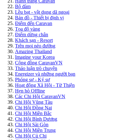
Hành trang Caravan
Bộ đàm
Lều bạt - vật dụng dã ngoại
Bản đồ - Thiết bị định vị
Điểm đến Caravan
Tọa độ vàng
Điểm dừng chân
Khách sạn - Resort
Trên mọi nẻo đường
Amazing Thailand
Imagine your Korea
Cộng đồng CaravanVN
Thảo luận trò chuyện
Energizer và những người bạn
Phóng sự - Ký sự
Hoạt động Xã Hội - Từ Thiện
Hẹn hò Offline
Các Chi Hội CaravanVN
Chi Hội Vũng Tàu
Chi Hội Đồng Nai
Chi Hội Miền Bắc
Chi Hội Bình Dương
Chi Hội Sài Gòn
Chi Hội Miền Trung
Chi Hội Củ Chi