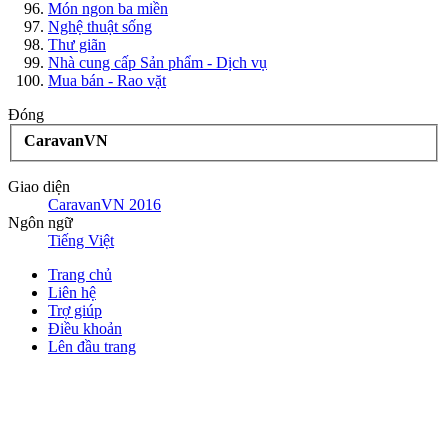
Món ngon ba miền
Nghệ thuật sống
Thư giãn
Nhà cung cấp Sản phẩm - Dịch vụ
Mua bán - Rao vặt
Đóng
CaravanVN
Giao diện
CaravanVN 2016
Ngôn ngữ
Tiếng Việt
Trang chủ
Liên hệ
Trợ giúp
Điều khoản
Lên đầu trang