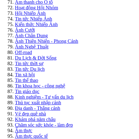
Âm thanh cho Ô tô
Hoạt động Hội Nhóm
Hội Nhiếp Ảnh
Tin tức Nhiếp Ảnh
Kiến thức Nhiếp Ảnh
Ảnh Cưới
Ảnh Chân Dung
Ảnh Thiên Nhiên - Phong Cảnh
Ảnh Nghệ Thuật
Off-road
Du Lịch & Đời Sống
Tin tức thời sự
Tin tức Du lịch
Tin xã hội
Tin thể thao
Tin khoa học - công nghệ
Tin giáo dục
Kinh nghiệm - Tư vấn du lịch
Thủ tục xuất nhập cảnh
Địa danh - Thắng cảnh
Vẻ đẹp quê nhà
Khám phá năm châu
Chăm sóc sức khỏe - làm đẹp
Ẩm thực
Ẩm thực quốc tế