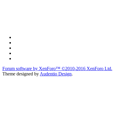
Forum software by XenForo™
©2010-2016 XenForo Ltd.
Theme designed by
Audentio Design
.
du lich
du lịch
caravan
teambuilding
du lịch
du lich
Diễn đàn
Liên kết nhanh
Tìm kiếm diễn đàn
Mới nhất
Thành viên