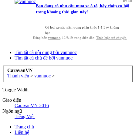
Trả lời
Bạn đang có nhu cầu mua xe ô tô, hãy chớp cơ hội
trong khoảng thời gian này!
Có loại xe nào nằm trong phân khúc 1-1.5 tỷ không
bạn
Đăng bởi:
vannuoc
,
12/6/19
trong diễn đàn:
Thảo luận trò chuyện
Tìm tất cả nội dung bởi vannuoc
Tìm tất cả chủ đề bởi vannuoc
CaravanVN
Thành viên
>
vannuoc
>
Toggle Width
Giao diện
CaravanVN 2016
Ngôn ngữ
Tiếng Việt
Trang chủ
Liên hệ