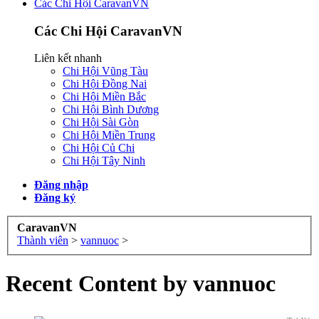
Các Chi Hội CaravanVN
Các Chi Hội CaravanVN
Liên kết nhanh
Chi Hội Vũng Tàu
Chi Hội Đồng Nai
Chi Hội Miền Bắc
Chi Hội Bình Dương
Chi Hội Sài Gòn
Chi Hội Miền Trung
Chi Hội Củ Chi
Chi Hội Tây Ninh
Đăng nhập
Đăng ký
CaravanVN
Thành viên
>
vannuoc
>
Recent Content by vannuoc