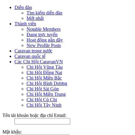
Diễn đàn
Tìm kiếm diễn đàn
Mới nhất
Thành viên
Notable Members
Đang trực tuyến
Hoạt động gần đây
New Profile Posts
Caravan trong nước
Caravan quốc tế
Các Chi Hội CaravanVN
Chi Hội Vũng Tàu
Chi Hội Đồng Nai
Chi Hội Miền Bắc
Chi Hội Bình Dương
Chi Hội Sài Gòn
Chi Hội Miền Trung
Chi Hội Củ Chi
Chi Hội Tây Ninh
Tên tài khoản hoặc địa chỉ Email:
Mật khẩu: