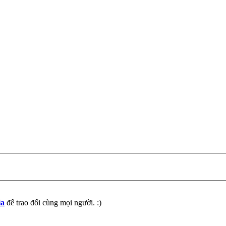
ia
để trao đổi cùng mọi người. :)