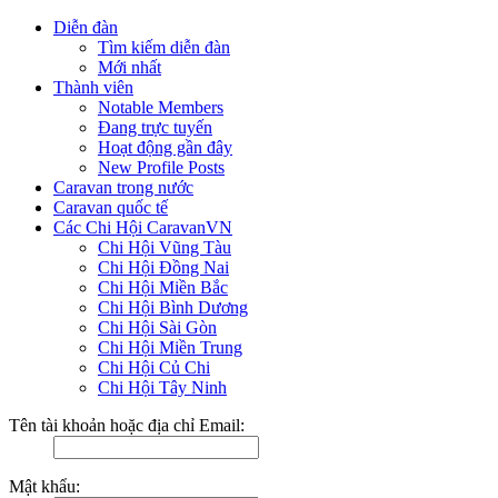
Diễn đàn
Tìm kiếm diễn đàn
Mới nhất
Thành viên
Notable Members
Đang trực tuyến
Hoạt động gần đây
New Profile Posts
Caravan trong nước
Caravan quốc tế
Các Chi Hội CaravanVN
Chi Hội Vũng Tàu
Chi Hội Đồng Nai
Chi Hội Miền Bắc
Chi Hội Bình Dương
Chi Hội Sài Gòn
Chi Hội Miền Trung
Chi Hội Củ Chi
Chi Hội Tây Ninh
Tên tài khoản hoặc địa chỉ Email:
Mật khẩu: