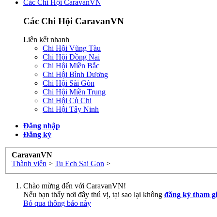
Các Chi Hội CaravanVN
Các Chi Hội CaravanVN
Liên kết nhanh
Chi Hội Vũng Tàu
Chi Hội Đồng Nai
Chi Hội Miền Bắc
Chi Hội Bình Dương
Chi Hội Sài Gòn
Chi Hội Miền Trung
Chi Hội Củ Chi
Chi Hội Tây Ninh
Đăng nhập
Đăng ký
CaravanVN
Thành viên
>
Tu Ech Sai Gon
>
Chào mừng đến với CaravanVN!
Nếu bạn thấy nơi đây thú vị, tại sao lại không
đăng ký tham g
Bỏ qua thông báo này