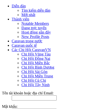
Diễn đàn
Tìm kiếm diễn đàn
Mới nhất
Thành viên
Notable Members
Đang trực tuyến
Hoạt động gần đây
New Profile Posts
Caravan trong nước
Caravan quốc tế
Các Chi Hội CaravanVN
Chi Hội Vũng Tàu
Chi Hội Đồng Nai
Chi Hội Miền Bắc
Chi Hội Bình Dương
Chi Hội Sài Gòn
Chi Hội Miền Trung
Chi Hội Củ Chi
Chi Hội Tây Ninh
Tên tài khoản hoặc địa chỉ Email:
Mật khẩu: