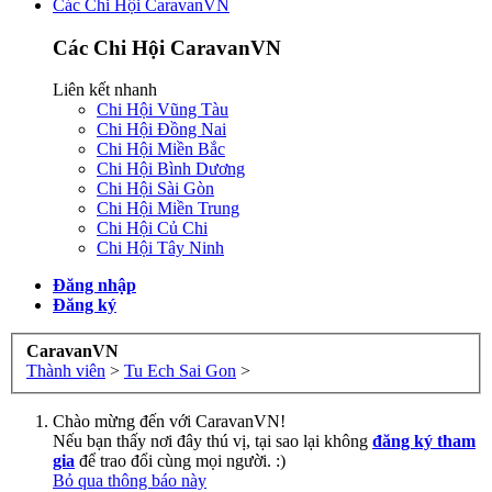
Các Chi Hội CaravanVN
Các Chi Hội CaravanVN
Liên kết nhanh
Chi Hội Vũng Tàu
Chi Hội Đồng Nai
Chi Hội Miền Bắc
Chi Hội Bình Dương
Chi Hội Sài Gòn
Chi Hội Miền Trung
Chi Hội Củ Chi
Chi Hội Tây Ninh
Đăng nhập
Đăng ký
CaravanVN
Thành viên
>
Tu Ech Sai Gon
>
Chào mừng đến với CaravanVN!
Nếu bạn thấy nơi đây thú vị, tại sao lại không
đăng ký tham
gia
để trao đổi cùng mọi người. :)
Bỏ qua thông báo này