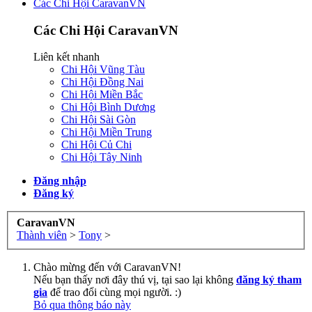
Các Chi Hội CaravanVN
Các Chi Hội CaravanVN
Liên kết nhanh
Chi Hội Vũng Tàu
Chi Hội Đồng Nai
Chi Hội Miền Bắc
Chi Hội Bình Dương
Chi Hội Sài Gòn
Chi Hội Miền Trung
Chi Hội Củ Chi
Chi Hội Tây Ninh
Đăng nhập
Đăng ký
CaravanVN
Thành viên
>
Tony
>
Chào mừng đến với CaravanVN!
Nếu bạn thấy nơi đây thú vị, tại sao lại không
đăng ký tham
gia
để trao đổi cùng mọi người. :)
Bỏ qua thông báo này