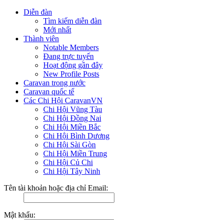
Diễn đàn
Tìm kiếm diễn đàn
Mới nhất
Thành viên
Notable Members
Đang trực tuyến
Hoạt động gần đây
New Profile Posts
Caravan trong nước
Caravan quốc tế
Các Chi Hội CaravanVN
Chi Hội Vũng Tàu
Chi Hội Đồng Nai
Chi Hội Miền Bắc
Chi Hội Bình Dương
Chi Hội Sài Gòn
Chi Hội Miền Trung
Chi Hội Củ Chi
Chi Hội Tây Ninh
Tên tài khoản hoặc địa chỉ Email:
Mật khẩu: