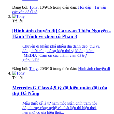
Đăng bởi:
Tony
,
10/9/16
trong diễn đàn:
Hỏi đáp - Tư vấn
các vấn đề Ô tô
Trả lời
[Hình ảnh chuyến đi] Caravan Thiện Nguyện -
Hành Trình về chốn cũ Phần 3
Chuyến đi khám phá nhiều địa danh đẹp, thú vị,
đồng thời cũng có sự kiện thú vị không kém:
[MEDIA] Cám ơn các thành viên đã trợ
giúp...\:D/
Đăng bởi:
Tony
,
20/6/16
trong diễn đàn:
Hình ảnh chuyến đi
Trả lời
Mercedes G Class 4,9 tỷ độ kiểu quân đội của
thợ Đà Nẵng
Mẫu thiết kế là từ năm một ngàn chín trăm hồi
đó, nhưng công nghệ và chất liệu thì hiện thời,
nên mới có giá hiện thời...