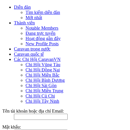
Diễn đàn
Tìm kiếm diễn đàn
Mới nhất
Thành viên
Notable Members
Đang trực tuyến
Hoạt động gần đây
New Profile Posts
Caravan trong nước
Caravan quốc tế
Các Chi Hội CaravanVN
Chi Hội Vũng Tàu
Chi Hội Đồng Nai
Chi Hội Miền Bắc
Chi Hội Bình Dương
Chi Hội Sài Gòn
Chi Hội Miền Trung
Chi Hội Củ Chi
Chi Hội Tây Ninh
Tên tài khoản hoặc địa chỉ Email:
Mật khẩu: