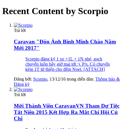
Recent Content by Scorpio
Trả lời
Caravan "Đón Ánh Bình Minh Chào Năm
Mới 2017"
Scorpio đăng ký 1 xe +1L + 1N nhé, gạch
chuyển luôn bây giờ mai tới :). P/s. Có chuyển
kèm 1T từ thiện cho đêm Noel. [ATTACH]
Đăng bởi:
Scorpio
,
13/12/16
trong diễn đàn:
Thông báo &
Đăng ký
Trả lời
Mời Thành Viên CaravanVN Tham Dự Tiệc
Tất Niên 2015 Kết Hợp Ra Mắt Chi Hội Củ
Chi