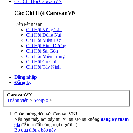
Các Chi Hội CaravanVN
Các Chi Hội CaravanVN
Liên kết nhanh
Chi Hội Vũng Tàu
Chi Hội Đồng Nai
Chi Hội Miền Bắc
Chi Hội Bình Dương
Chi Hội Sài Gòn
Chi Hội Miền Trung
Chi Hội Củ Chi
Chi Hội Tây Ninh
Đăng nhập
Đăng ký
CaravanVN
Thành viên
>
Scorpio
>
Chào mừng đến với CaravanVN!
Nếu bạn thấy nơi đây thú vị, tại sao lại không
đăng ký tham
gia
để trao đổi cùng mọi người. :)
Bỏ qua thông báo này