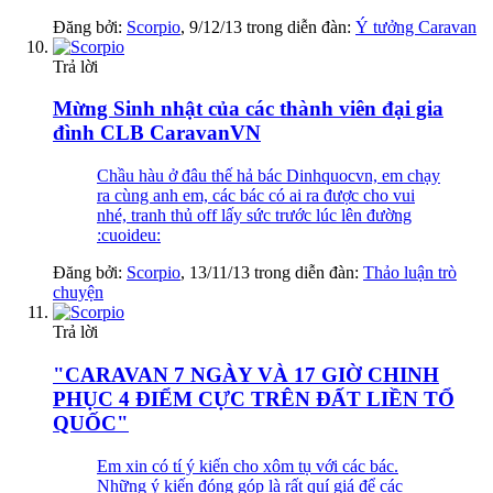
Đăng bởi:
Scorpio
,
9/12/13
trong diễn đàn:
Ý tưởng Caravan
Trả lời
Mừng Sinh nhật của các thành viên đại gia
đình CLB CaravanVN
Chầu hàu ở đâu thế hả bác Dinhquocvn, em chạy
ra cùng anh em, các bác có ai ra được cho vui
nhé, tranh thủ off lấy sức trước lúc lên đường
:cuoideu:
Đăng bởi:
Scorpio
,
13/11/13
trong diễn đàn:
Thảo luận trò
chuyện
Trả lời
"CARAVAN 7 NGÀY VÀ 17 GIỜ CHINH
PHỤC 4 ĐIỂM CỰC TRÊN ĐẤT LIỀN TỔ
QUỐC"
Em xin có tí ý kiến cho xôm tụ với các bác.
Những ý kiến đóng góp là rất quí giá để các