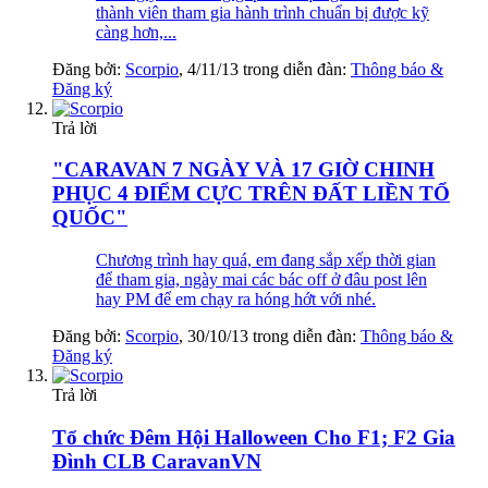
thành viên tham gia hành trình chuẩn bị được kỹ
càng hơn,...
Đăng bởi:
Scorpio
,
4/11/13
trong diễn đàn:
Thông báo &
Đăng ký
Trả lời
"CARAVAN 7 NGÀY VÀ 17 GIỜ CHINH
PHỤC 4 ĐIỂM CỰC TRÊN ĐẤT LIỀN TỔ
QUỐC"
Chương trình hay quá, em đang sắp xếp thời gian
để tham gia, ngày mai các bác off ở đâu post lên
hay PM để em chạy ra hóng hớt với nhé.
Đăng bởi:
Scorpio
,
30/10/13
trong diễn đàn:
Thông báo &
Đăng ký
Trả lời
Tổ chức Đêm Hội Halloween Cho F1; F2 Gia
Đình CLB CaravanVN