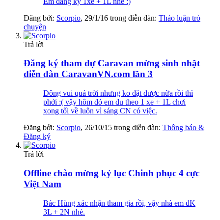
Em đang ký 1xe + 1L nhé :)
Đăng bởi:
Scorpio
,
29/1/16
trong diễn đàn:
Thảo luận trò
chuyện
Trả lời
Đăng ký tham dự Caravan mừng sinh nhật
diễn đàn CaravanVN.com lần 3
Đông vui quá trời nhưng ko đặt được nữa rồi thì
phởi :( vậy hôm đó em đu theo 1 xe + 1L chơi
xong tối về luôn vì sáng CN có việc.
Đăng bởi:
Scorpio
,
26/10/15
trong diễn đàn:
Thông báo &
Đăng ký
Trả lời
Offline chào mừng kỷ lục Chinh phục 4 cực
Việt Nam
Bác Hùng xác nhận tham gia rồi, vậy nhà em đK
3L + 2N nhé.