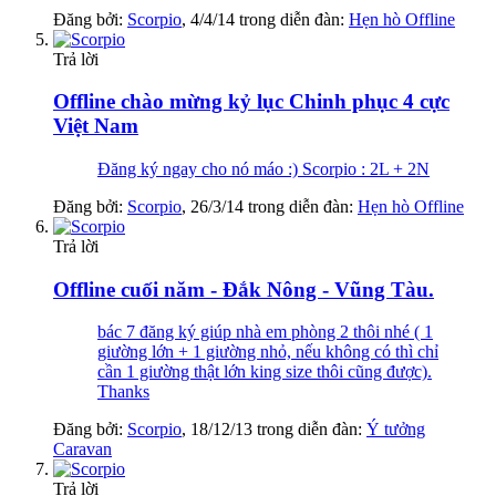
Đăng bởi:
Scorpio
,
4/4/14
trong diễn đàn:
Hẹn hò Offline
Trả lời
Offline chào mừng kỷ lục Chinh phục 4 cực
Việt Nam
Đăng ký ngay cho nó máo :) Scorpio : 2L + 2N
Đăng bởi:
Scorpio
,
26/3/14
trong diễn đàn:
Hẹn hò Offline
Trả lời
Offline cuối năm - Đắk Nông - Vũng Tàu.
bác 7 đăng ký giúp nhà em phòng 2 thôi nhé ( 1
giường lớn + 1 giường nhỏ, nếu không có thì chỉ
cần 1 giường thật lớn king size thôi cũng được).
Thanks
Đăng bởi:
Scorpio
,
18/12/13
trong diễn đàn:
Ý tưởng
Caravan
Trả lời