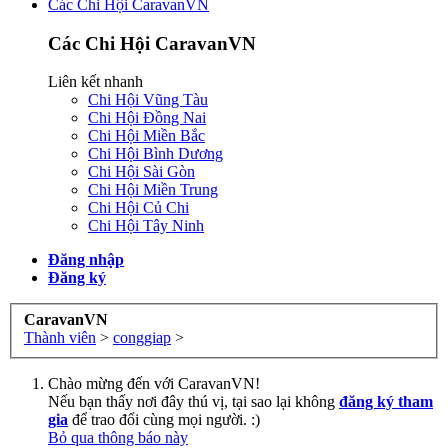
Các Chi Hội CaravanVN
Các Chi Hội CaravanVN
Liên kết nhanh
Chi Hội Vũng Tàu
Chi Hội Đồng Nai
Chi Hội Miền Bắc
Chi Hội Bình Dương
Chi Hội Sài Gòn
Chi Hội Miền Trung
Chi Hội Củ Chi
Chi Hội Tây Ninh
Đăng nhập
Đăng ký
CaravanVN
Thành viên
>
conggiap
>
Chào mừng đến với CaravanVN!
Nếu bạn thấy nơi đây thú vị, tại sao lại không
đăng ký tham
gia
để trao đổi cùng mọi người. :)
Bỏ qua thông báo này