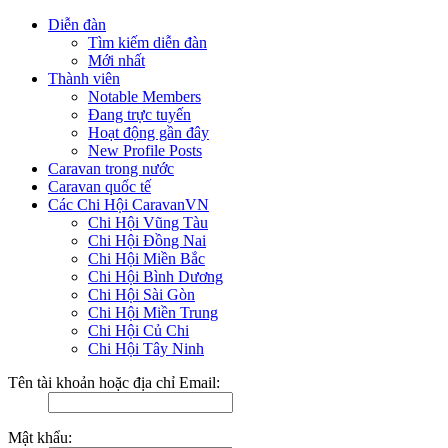
Diễn đàn
Tìm kiếm diễn đàn
Mới nhất
Thành viên
Notable Members
Đang trực tuyến
Hoạt động gần đây
New Profile Posts
Caravan trong nước
Caravan quốc tế
Các Chi Hội CaravanVN
Chi Hội Vũng Tàu
Chi Hội Đồng Nai
Chi Hội Miền Bắc
Chi Hội Bình Dương
Chi Hội Sài Gòn
Chi Hội Miền Trung
Chi Hội Củ Chi
Chi Hội Tây Ninh
Tên tài khoản hoặc địa chỉ Email:
Mật khẩu: