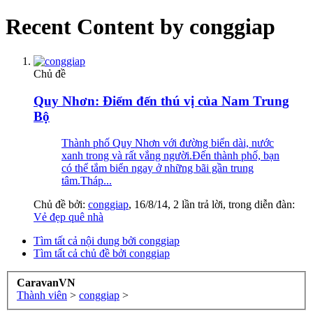
Recent Content by conggiap
Chủ đề
Quy Nhơn: Điểm đến thú vị của Nam Trung
Bộ
Thành phố Quy Nhơn với đường biển dài, nước
xanh trong và rất vắng người.Đến thành phố, bạn
có thể tắm biển ngay ở những bãi gần trung
tâm.Tháp...
Chủ đề bởi:
conggiap
,
16/8/14
, 2 lần trả lời, trong diễn đàn:
Vẻ đẹp quê nhà
Tìm tất cả nội dung bởi conggiap
Tìm tất cả chủ đề bởi conggiap
CaravanVN
Thành viên
>
conggiap
>