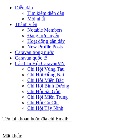
Diễn đàn
Tìm kiếm diễn đàn
Mới nhất
Thành viên
Notable Members
Đang trực tuyến
Hoạt động gần đây
New Profile Posts
Caravan trong nước
Caravan quốc tế
Các Chi Hội CaravanVN
Chi Hội Vũng Tàu
Chi Hội Đồng Nai
Chi Hội Miền Bắc
Chi Hội Bình Dương
Chi Hội Sài Gòn
Chi Hội Miền Trung
Chi Hội Củ Chi
Chi Hội Tây Ninh
Tên tài khoản hoặc địa chỉ Email:
Mật khẩu: