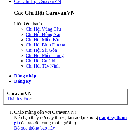
Các Chi Hội CaravanVN
Các Chi Hội CaravanVN
Liên kết nhanh
Chi Hội Vũng Tàu
Chi Hội Đồng Nai
Chi Hội Miền Bắc
Chi Hội Bình Dương
Chi Hội Sài Gòn
Chi Hội Miền Trung
Chi Hội Củ Chi
Chi Hội Tây Ninh
Đăng nhập
Đăng ký
CaravanVN
Thành viên
>
Chào mừng đến với CaravanVN!
Nếu bạn thấy nơi đây thú vị, tại sao lại không
đăng ký tham
gia
để trao đổi cùng mọi người. :)
Bỏ qua thông báo này