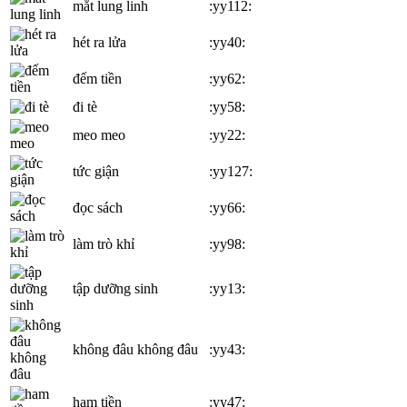
mắt lung linh
:yy112:
hét ra lửa
:yy40:
đếm tiền
:yy62:
đi tè
:yy58:
meo meo
:yy22:
tức giận
:yy127:
đọc sách
:yy66:
làm trò khỉ
:yy98:
tập dưỡng sinh
:yy13:
không đâu không đâu
:yy43:
ham tiền
:yy47: