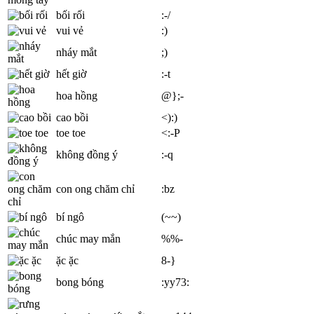
bối rối
:-/
vui vẻ
:)
nháy mắt
;)
hết giờ
:-t
hoa hồng
@};-
cao bồi
<):)
toe toe
<:-P
không đồng ý
:-q
con ong chăm chỉ
:bz
bí ngô
(~~)
chúc may mắn
%%-
ặc ặc
8-}
bong bóng
:yy73: