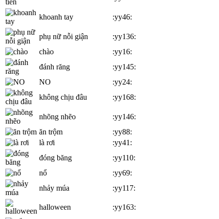
khoanh tay
:yy46:
phụ nữ nỗi giận
:yy136:
chào
:yy16:
đánh răng
:yy145:
NO
:yy24:
không chịu đâu
:yy168:
nhõng nhẽo
:yy146:
ăn trộm
:yy88:
là rơi
:yy41:
đóng băng
:yy110:
nổ
:yy69:
nhảy múa
:yy117:
halloween
:yy163: