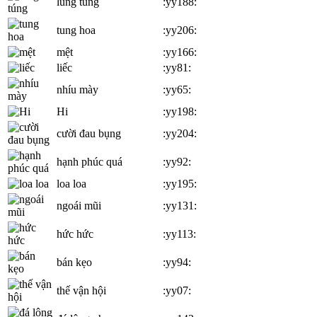
lúng túng
:yy188:
tung hoa
:yy206:
mệt
:yy166:
liếc
:yy81:
nhíu mày
:yy65:
Hi
:yy198:
cười đau bụng
:yy204:
hạnh phúc quá
:yy92:
loa loa
:yy195:
ngoái mũi
:yy131:
hức hức
:yy113:
bán kẹo
:yy94:
thế vận hội
:yy07: