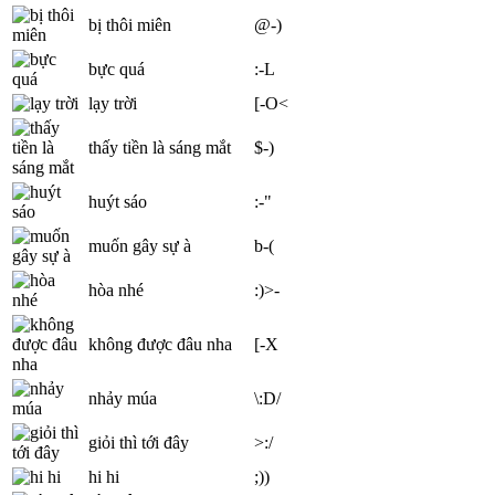
bị thôi miên
@-)
bực quá
:-L
lạy trời
[-O<
thấy tiền là sáng mắt
$-)
huýt sáo
:-"
muốn gây sự à
b-(
hòa nhé
:)>-
không được đâu nha
[-X
nhảy múa
\:D/
giỏi thì tới đây
>:/
hi hi
;))