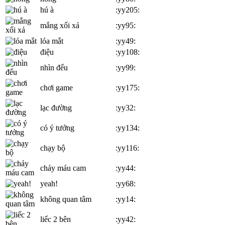
hú à
:yy205:
mắng xối xả
:yy95:
lóa mắt
:yy49:
điệu
:yy108:
nhìn đểu
:yy99:
chơi game
:yy175:
lạc đường
:yy32:
có ý tưởng
:yy134:
chạy bộ
:yy116:
chảy máu cam
:yy44:
yeah!
:yy68:
không quan tâm
:yy14:
liếc 2 bên
:yy42: