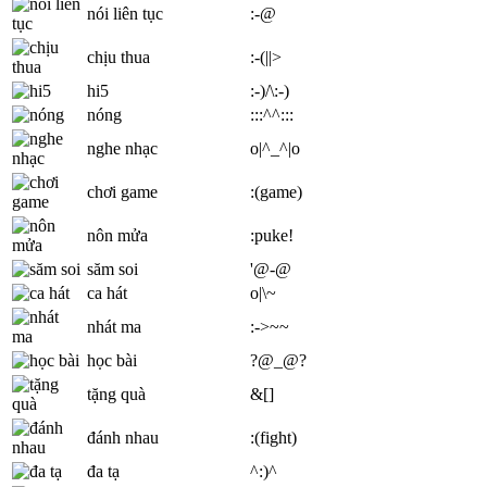
nói liên tục
:-@
chịu thua
:-(||>
hi5
:-)/\:-)
nóng
:::^^:::
nghe nhạc
o|^_^|o
chơi game
:(game)
nôn mửa
:puke!
săm soi
'@-@
ca hát
o|\~
nhát ma
:->~~
học bài
?@_@?
tặng quà
&[]
đánh nhau
:(fight)
đa tạ
^:)^