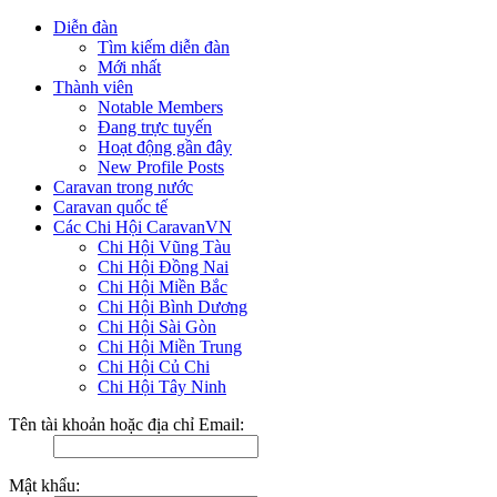
Diễn đàn
Tìm kiếm diễn đàn
Mới nhất
Thành viên
Notable Members
Đang trực tuyến
Hoạt động gần đây
New Profile Posts
Caravan trong nước
Caravan quốc tế
Các Chi Hội CaravanVN
Chi Hội Vũng Tàu
Chi Hội Đồng Nai
Chi Hội Miền Bắc
Chi Hội Bình Dương
Chi Hội Sài Gòn
Chi Hội Miền Trung
Chi Hội Củ Chi
Chi Hội Tây Ninh
Tên tài khoản hoặc địa chỉ Email:
Mật khẩu: