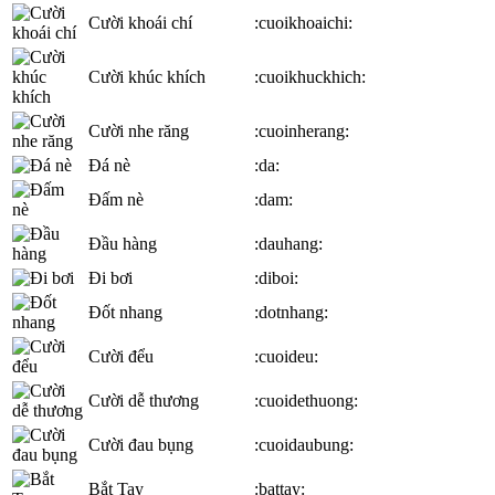
Cười khoái chí
:cuoikhoaichi:
Cười khúc khích
:cuoikhuckhich:
Cười nhe răng
:cuoinherang:
Đá nè
:da:
Đấm nè
:dam:
Đầu hàng
:dauhang:
Đi bơi
:diboi:
Đốt nhang
:dotnhang:
Cười đểu
:cuoideu:
Cười dễ thương
:cuoidethuong:
Cười đau bụng
:cuoidaubung:
Bắt Tay
:battay: