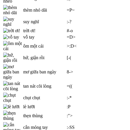
thèm nhỏ dãi
=P~
suy nghĩ
:-?
trời ơi!
#-o
vỗ tay
=D>
ôm một cái
>:D<
hứ, giận rồi
[-(
mơ giữa ban ngày
8->
tan nát cõi lòng
=((
chụt chụt
:-*
lè lưỡi
:P
thẹn thùng
:">
cắn móng tay
:-SS