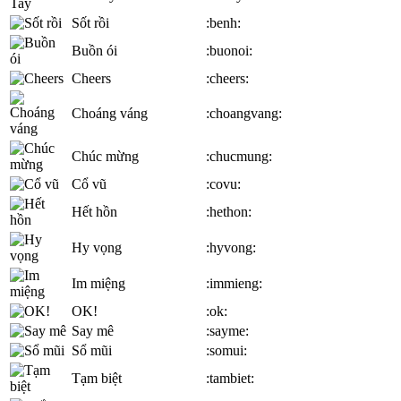
Sốt rồi
:benh:
Buồn ói
:buonoi:
Cheers
:cheers:
Choáng váng
:choangvang:
Chúc mừng
:chucmung:
Cổ vũ
:covu:
Hết hồn
:hethon:
Hy vọng
:hyvong:
Im miệng
:immieng:
OK!
:ok:
Say mê
:sayme:
Sổ mũi
:somui:
Tạm biệt
:tambiet: