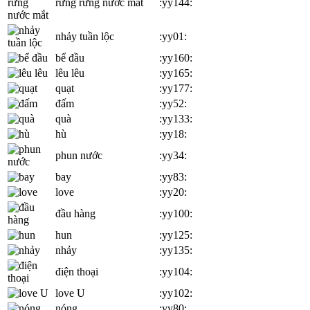
rưng rưng nước mắt
:yy144:
nhảy tuần lộc
:yy01:
bể đầu
:yy160:
lêu lêu
:yy165:
quạt
:yy177:
đấm
:yy52:
quà
:yy133:
hù
:yy18:
phun nước
:yy34:
bay
:yy83:
love
:yy20:
đầu hàng
:yy100:
hun
:yy125:
nhảy
:yy135:
điện thoại
:yy104:
love U
:yy102:
nóng
:yy80: