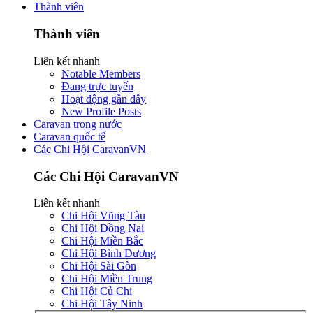
Thành viên
Thành viên
Liên kết nhanh
Notable Members
Đang trực tuyến
Hoạt động gần đây
New Profile Posts
Caravan trong nước
Caravan quốc tế
Các Chi Hội CaravanVN
Các Chi Hội CaravanVN
Liên kết nhanh
Chi Hội Vũng Tàu
Chi Hội Đồng Nai
Chi Hội Miền Bắc
Chi Hội Bình Dương
Chi Hội Sài Gòn
Chi Hội Miền Trung
Chi Hội Củ Chi
Chi Hội Tây Ninh