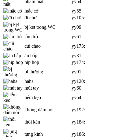
nhắm mắt
:yy54:
mắc cở
:yy55:
đi chơi
:yy105:
bị kẹt trong WC
:yy09:
làm trò
:yy61:
cúi chào
:yy173:
ăn bắp
:yy31:
hip hop
:yy174:
bị thương
:yy91:
haha
:yy120:
mút tay
:yy60:
liếm kẹo
:yy64:
không dám nói
:yy192:
thổi kèn
:yy184:
tụng kinh
:yy186: