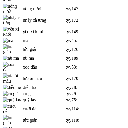
uống nước
:yy147:
nhảy cà tưng
:yy172:
yêu xì khói
:yy149:
ma
:yy45:
tức giận
:yy126:
hù ma
:yy189:
xoa đầu
:yy53:
tức ói máu
:yy170:
điều tra
:yy78:
cụ già
:yy29:
quỳ lạy
:yy75:
cười đểu
:yy114:
tức giận
:yy118: