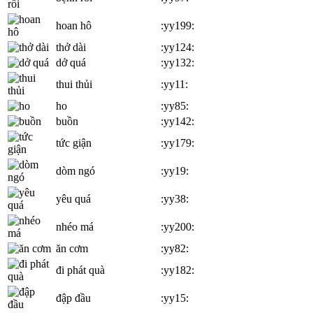
hoan hô
:yy199:
thở dài
:yy124:
dở quá
:yy132:
thui thủi
:yy11:
ho
:yy85:
buồn
:yy142:
tức giận
:yy179:
dòm ngó
:yy19:
yêu quá
:yy38:
nhéo má
:yy200:
ăn cơm
:yy82:
đi phát quà
:yy182:
đập đầu
:yy15: