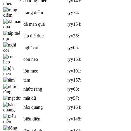
đá lông nheo
:yy143:
trang điểm
:yy74:
dã man quá
:yy154:
tập thể dục
:yy35:
nghĩ coi
:yy05:
con heo
:yy153:
lộn mèo
:yy101:
tắm
:yy157:
nhức răng
:yy63:
mặt dữ
:yy57:
hào quang
:yy164:
biểu diễn
:yy148:
đóng đinh
:yy187: