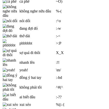
cà phê
~O)
không nghe nữa đâu
%-(
nói dối
:^o
đang đợi đó
:-w
thở dài
:-<
phbbbbt
>:P
sợ quá đi thôi
X_X
nhanh lên
:!!
yeah!
\m/
đồng ý hai tay
:-bd
không phải tôi
^#(^
ai biết đâu
:-??
xui xẻo
%||:-{