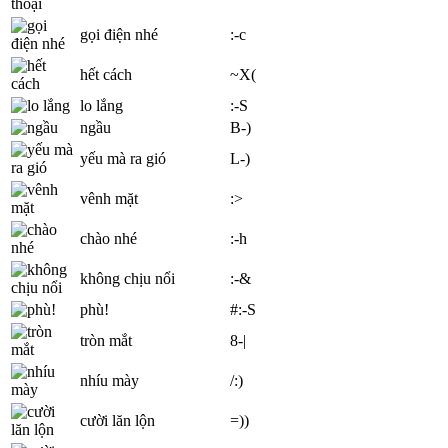
gọi điện nhé
:-c
hết cách
~X(
lo lắng
:-S
ngầu
B-)
yếu mà ra gió
L-)
vênh mặt
:>
chào nhé
:-h
không chịu nổi
:-&
phù!
#:-S
tròn mắt
8-|
nhíu mày
/:)
cười lăn lộn
=))