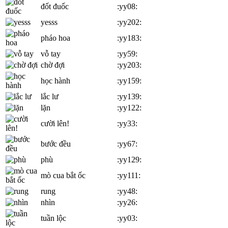
đốt đuốc
:yy08:
yesss
:yy202:
pháo hoa
:yy183:
vỗ tay
:yy59:
chờ đợi
:yy203:
học hành
:yy159:
lắc lư
:yy139:
lặn
:yy122:
cười lên!
:yy33:
bước đều
:yy67:
phù
:yy129:
mò cua bắt ốc
:yy111:
rung
:yy48:
nhìn
:yy26:
tuần lộc
:yy03: