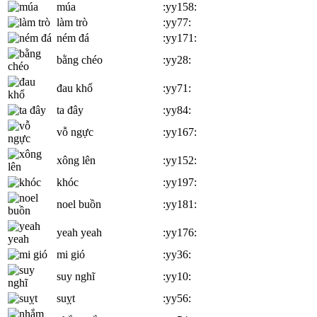
múa
:yy158:
làm trò
:yy77:
ném đá
:yy171:
bằng chéo
:yy28:
đau khổ
:yy71:
ta đây
:yy84:
vỗ ngực
:yy167:
xông lên
:yy152:
khóc
:yy197:
noel buồn
:yy181:
yeah yeah
:yy176:
mi gió
:yy36:
suy nghĩ
:yy10:
suỵt
:yy56: