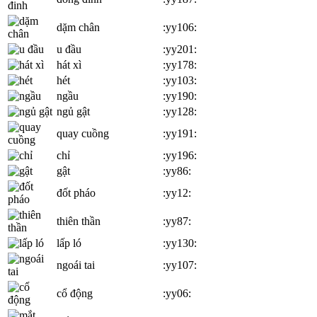
dặm chân
:yy106:
u đầu
:yy201:
hát xì
:yy178:
hét
:yy103:
ngầu
:yy190:
ngủ gật
:yy128:
quay cuồng
:yy191:
chỉ
:yy196:
gật
:yy86:
đốt pháo
:yy12:
thiên thần
:yy87:
lấp ló
:yy130:
ngoái tai
:yy107:
cổ động
:yy06: