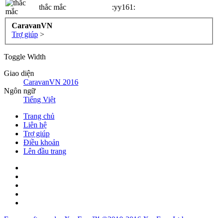
thắc mắc
:yy161:
CaravanVN
Trợ giúp
>
Toggle Width
Giao diện
CaravanVN 2016
Ngôn ngữ
Tiếng Việt
Trang chủ
Liên hệ
Trợ giúp
Điều khoản
Lên đầu trang