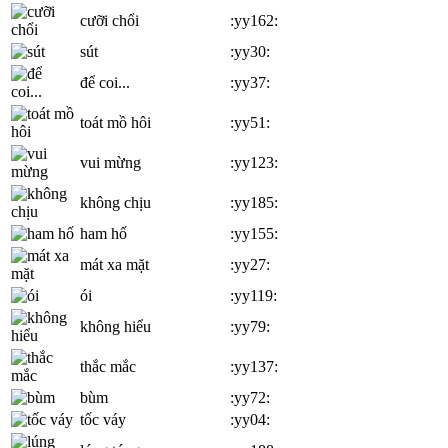
cưỡi chổi
:yy162:
sút
:yy30:
để coi...
:yy37:
toát mồ hôi
:yy51:
vui mừng
:yy123:
không chịu
:yy185:
ham hố
:yy155:
mát xa mặt
:yy27:
ói
:yy119:
không hiểu
:yy79:
thắc mắc
:yy137:
bùm
:yy72:
tốc váy
:yy04: