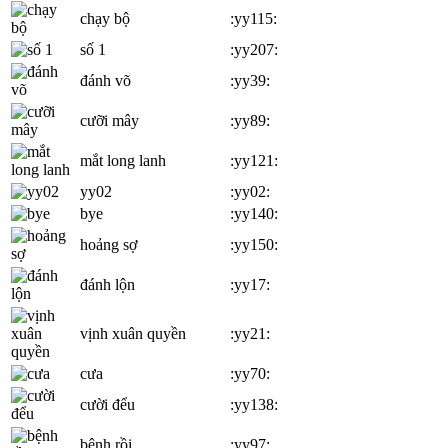
chạy bộ
:yy115:
số 1
:yy207:
đánh võ
:yy39:
cưỡi mây
:yy89:
mắt long lanh
:yy121:
yy02
:yy02:
bye
:yy140:
hoảng sợ
:yy150:
đánh lộn
:yy17:
vịnh xuân quyền
:yy21:
cưa
:yy70:
cười đểu
:yy138:
bệnh rồi
:yy97: