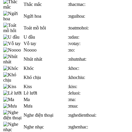
Thắc mắc
:thacmac:
Ngửi hoa
:nguihoa:
Toát mồ hôi
:toatmohoi:
U đầu
:udau:
Vỗ tay
:votay:
Noooo
:no:
Nhút nhát
:nhutnhat:
Khóc
:khoc:
Khó chịu
:khochiu:
Kiss
:kiss:
Lè lưỡi
:leluoi:
Ma
:ma:
Mưa
:mua:
Nghe điện thoại
:nghedienthoai:
Nghe nhạc
:nghenhac: