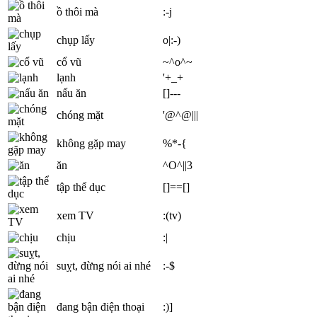
ồ thôi mà
:-j
chụp lấy
o|:-)
cổ vũ
~^o^~
lạnh
'+_+
nấu ăn
[]---
chóng mặt
'@^@|||
không gặp may
%*-{
ăn
^O^||3
tập thể dục
[]==[]
xem TV
:(tv)
chịu
:|
suỵt, đừng nói ai nhé
:-$
đang bận điện thoại
:)]