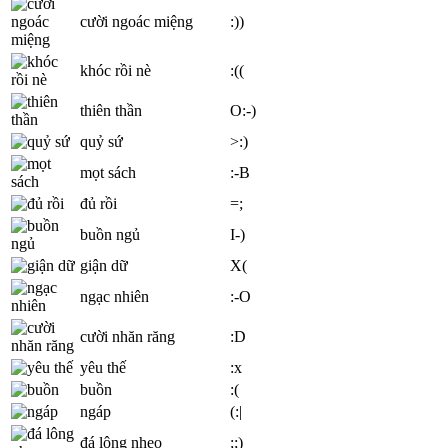
cười ngoác miệng
:))
khóc rồi nè
:((
thiên thần
O:-)
quỷ sứ
>:)
mọt sách
:-B
đủ rồi
=;
buồn ngủ
I-)
giận dữ
X(
ngạc nhiên
:-O
cười nhăn răng
:D
yêu thế
:x
buồn
:(
ngáp
(:|
đá lông nheo
;;)