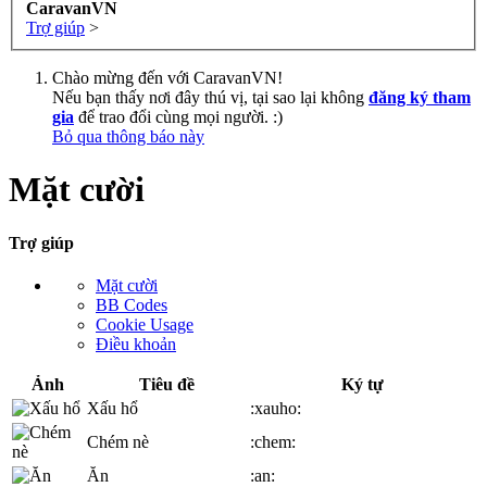
CaravanVN
Trợ giúp
>
Chào mừng đến với CaravanVN!
Nếu bạn thấy nơi đây thú vị, tại sao lại không
đăng ký tham
gia
để trao đổi cùng mọi người. :)
Bỏ qua thông báo này
Mặt cười
Trợ giúp
Mặt cười
BB Codes
Cookie Usage
Điều khoản
Ảnh
Tiêu đề
Ký tự
Xấu hổ
:xauho:
Chém nè
:chem:
Ăn
:an: