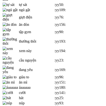
tự sát
:yy50:
ngủ gật
:yy109:
giựt điện
:yy76:
ăn đòn
:yy156:
tập gym
:yy90:
thường thôi
:yy193:
xem này
:yy194:
cầu nguyện
:yy23:
đang yêu
:yy169:
giàu to
:yy96:
ăn mì
:yy151:
áaaaaaa
:yy180:
cười
:yy141:
hát
:yy25:
núp
:yy93: