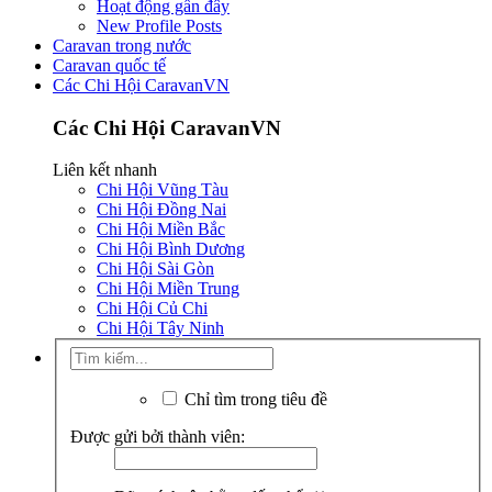
Hoạt động gần đây
New Profile Posts
Caravan trong nước
Caravan quốc tế
Các Chi Hội CaravanVN
Các Chi Hội CaravanVN
Liên kết nhanh
Chi Hội Vũng Tàu
Chi Hội Đồng Nai
Chi Hội Miền Bắc
Chi Hội Bình Dương
Chi Hội Sài Gòn
Chi Hội Miền Trung
Chi Hội Củ Chi
Chi Hội Tây Ninh
Chỉ tìm trong tiêu đề
Được gửi bởi thành viên: