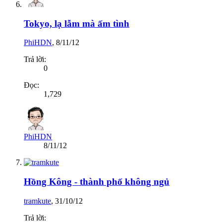
Tokyo, lạ lẫm mà ấm tình
PhiHDN
,
8/11/12
Trả lời:
0
Đọc:
1,729
PhiHDN
8/11/12
Hồng Kông - thành phố không ngủ
tramkute
,
31/10/12
Trả lời: