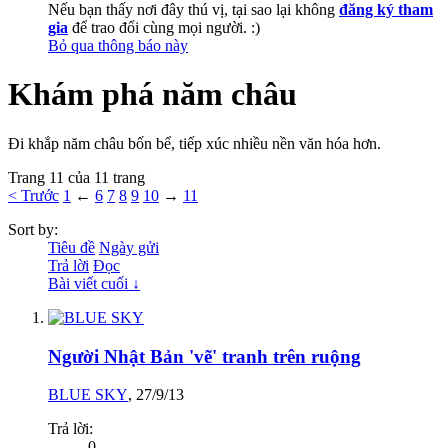
Nếu bạn thấy nơi đây thú vị, tại sao lại không
đăng ký tham
gia
để trao đổi cùng mọi người. :)
Bỏ qua thông báo này
Khám phá năm châu
Đi khắp năm châu bốn bể, tiếp xúc nhiều nền văn hóa hơn.
Trang 11 của 11 trang
< Trước
1
←
6
7
8
9
10
→
11
Sort by:
Tiêu đề
Ngày gửi
Trả lời
Đọc
Bài viết cuối ↓
Người Nhật Bản 'vẽ' tranh trên ruộng
BLUE SKY
,
27/9/13
Trả lời:
0