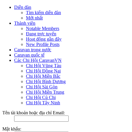
Diễn đàn
Tìm kiếm diễn đàn
Mới nhất
Thành viên
Notable Members
Đang trực tuyến
Hoạt động gần đây
New Profile Posts
Caravan trong nước
Caravan quốc tế
Các Chi Hội CaravanVN
Chi Hội Vũng Tàu
Chi Hội Đồng Nai
Chi Hội Miền Bắc
Chi Hội Bình Dương
Chi Hội Sài Gòn
Chi Hội Miền Trung
Chi Hội Củ Chi
Chi Hội Tây Ninh
Tên tài khoản hoặc địa chỉ Email:
Mật khẩu: