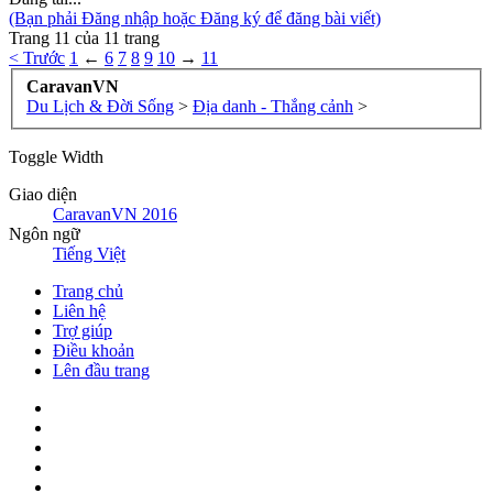
(Bạn phải Đăng nhập hoặc Đăng ký để đăng bài viết)
Trang 11 của 11 trang
< Trước
1
←
6
7
8
9
10
→
11
CaravanVN
Du Lịch & Đời Sống
>
Địa danh - Thắng cảnh
>
Toggle Width
Giao diện
CaravanVN 2016
Ngôn ngữ
Tiếng Việt
Trang chủ
Liên hệ
Trợ giúp
Điều khoản
Lên đầu trang