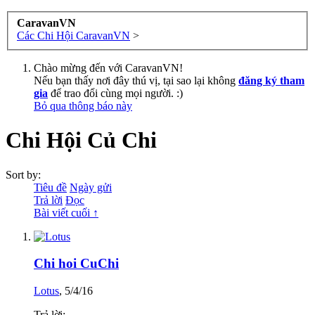
CaravanVN
Các Chi Hội CaravanVN
>
Chào mừng đến với CaravanVN!
Nếu bạn thấy nơi đây thú vị, tại sao lại không
đăng ký tham
gia
để trao đổi cùng mọi người. :)
Bỏ qua thông báo này
Chi Hội Củ Chi
Sort by:
Tiêu đề
Ngày gửi
Trả lời
Đọc
Bài viết cuối ↑
Chi hoi CuChi
Lotus
,
5/4/16
Trả lời: