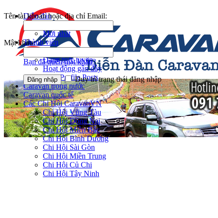
Tên tài khoản hoặc địa chỉ Email:
Diễn đàn
Tìm kiếm diễn đàn
Mới nhất
Thành viên
Mật khẩu:
Notable Members
Đang trực tuyến
Bạn đã quên mật khẩu?
Hoạt động gần đây
New Profile Posts
Duy trì trạng thái đăng nhập
Caravan trong nước
Caravan quốc tế
Các Chi Hội CaravanVN
Chi Hội Vũng Tàu
Chi Hội Đồng Nai
Chi Hội Miền Bắc
Chi Hội Bình Dương
Chi Hội Sài Gòn
Chi Hội Miền Trung
Chi Hội Củ Chi
Chi Hội Tây Ninh