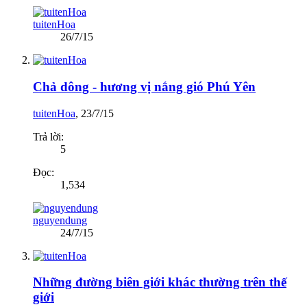
tuitenHoa
26/7/15
Chả dông - hương vị nắng gió Phú Yên
tuitenHoa
,
23/7/15
Trả lời:
5
Đọc:
1,534
nguyendung
24/7/15
Những đường biên giới khác thường trên thế
giới