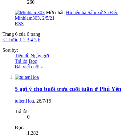
260
Mới nhất:
Hủ tiếu bà Sẩm xứ Sa Đéc
Minhlam303
,
2/5/21
RSS
Trang 6 của 6 trang
< Trước
1
2
3
4
5
6
Sort by:
Tiêu đề
Ngày gửi
Trả lời
Đọc
Bài viết cuối ↓
5 gợi ý cho buổi trưa cuối tuần ở Phú Yên
tuitenHoa
,
26/7/15
Trả lời:
0
Đọc:
1,282