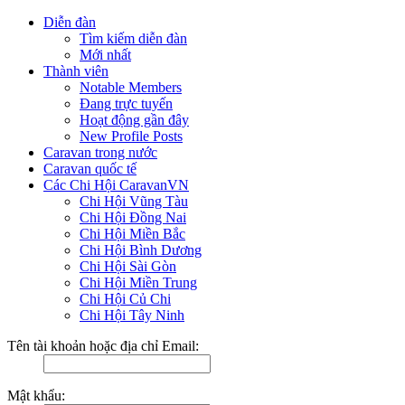
Diễn đàn
Tìm kiếm diễn đàn
Mới nhất
Thành viên
Notable Members
Đang trực tuyến
Hoạt động gần đây
New Profile Posts
Caravan trong nước
Caravan quốc tế
Các Chi Hội CaravanVN
Chi Hội Vũng Tàu
Chi Hội Đồng Nai
Chi Hội Miền Bắc
Chi Hội Bình Dương
Chi Hội Sài Gòn
Chi Hội Miền Trung
Chi Hội Củ Chi
Chi Hội Tây Ninh
Tên tài khoản hoặc địa chỉ Email:
Mật khẩu: