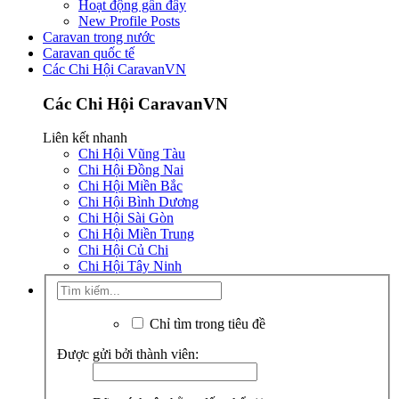
Hoạt động gần đây
New Profile Posts
Caravan trong nước
Caravan quốc tế
Các Chi Hội CaravanVN
Các Chi Hội CaravanVN
Liên kết nhanh
Chi Hội Vũng Tàu
Chi Hội Đồng Nai
Chi Hội Miền Bắc
Chi Hội Bình Dương
Chi Hội Sài Gòn
Chi Hội Miền Trung
Chi Hội Củ Chi
Chi Hội Tây Ninh
Chỉ tìm trong tiêu đề
Được gửi bởi thành viên: