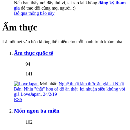
Nếu bạn thấy nơi đây thú vị, tại sao lại không
đăng ký tham
gia
để trao đổi cùng mọi người. :)
Bỏ qua thông báo này
Ẩm thực
Là một nét văn hóa không thể thiếu cho mỗi hành trình khám phá.
Ẩm thực quốc tế
94
141
Mới nhất:
Nghệ thuật làm thức ăn giả tại Nhật
Bản: Nhìn "thật" hơn cả đồ ăn thật, lợi nhuận siêu khủng với
giá
LoveJapan
,
24/2/19
RSS
Món ngon ba miền
102