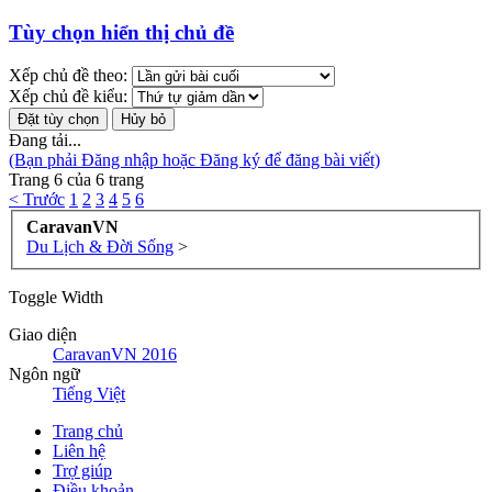
Tùy chọn hiển thị chủ đề
Xếp chủ đề theo:
Xếp chủ đề kiểu:
Đang tải...
(Bạn phải Đăng nhập hoặc Đăng ký để đăng bài viết)
Trang 6 của 6 trang
< Trước
1
2
3
4
5
6
CaravanVN
Du Lịch & Đời Sống
>
Toggle Width
Giao diện
CaravanVN 2016
Ngôn ngữ
Tiếng Việt
Trang chủ
Liên hệ
Trợ giúp
Điều khoản