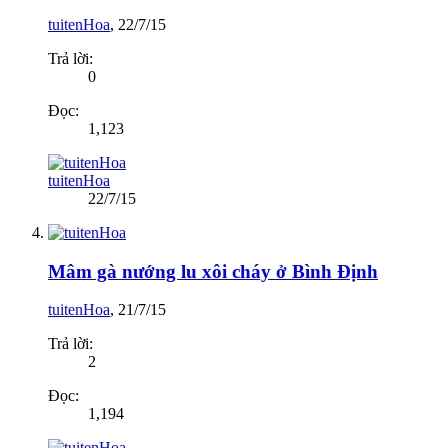
tuitenHoa
,
22/7/15
Trả lời:
0
Đọc:
1,123
tuitenHoa
22/7/15
Mâm gà nướng lu xôi cháy ở Bình Định
tuitenHoa
,
21/7/15
Trả lời:
2
Đọc:
1,194