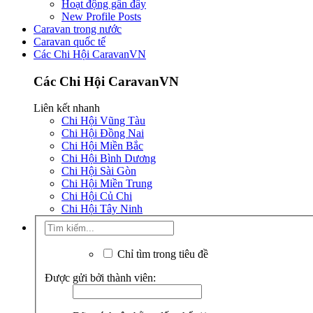
Hoạt động gần đây
New Profile Posts
Caravan trong nước
Caravan quốc tế
Các Chi Hội CaravanVN
Các Chi Hội CaravanVN
Liên kết nhanh
Chi Hội Vũng Tàu
Chi Hội Đồng Nai
Chi Hội Miền Bắc
Chi Hội Bình Dương
Chi Hội Sài Gòn
Chi Hội Miền Trung
Chi Hội Củ Chi
Chi Hội Tây Ninh
Chỉ tìm trong tiêu đề
Được gửi bởi thành viên: