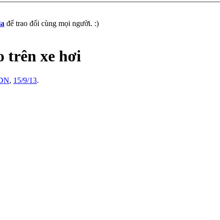
ia
để trao đổi cùng mọi người. :)
 trên xe hơi
DN
,
15/9/13
.