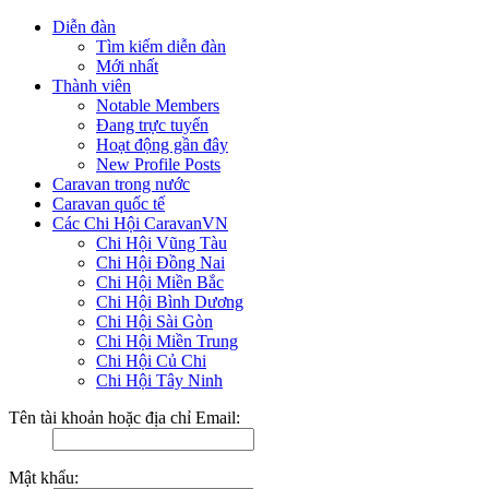
Diễn đàn
Tìm kiếm diễn đàn
Mới nhất
Thành viên
Notable Members
Đang trực tuyến
Hoạt động gần đây
New Profile Posts
Caravan trong nước
Caravan quốc tế
Các Chi Hội CaravanVN
Chi Hội Vũng Tàu
Chi Hội Đồng Nai
Chi Hội Miền Bắc
Chi Hội Bình Dương
Chi Hội Sài Gòn
Chi Hội Miền Trung
Chi Hội Củ Chi
Chi Hội Tây Ninh
Tên tài khoản hoặc địa chỉ Email:
Mật khẩu: