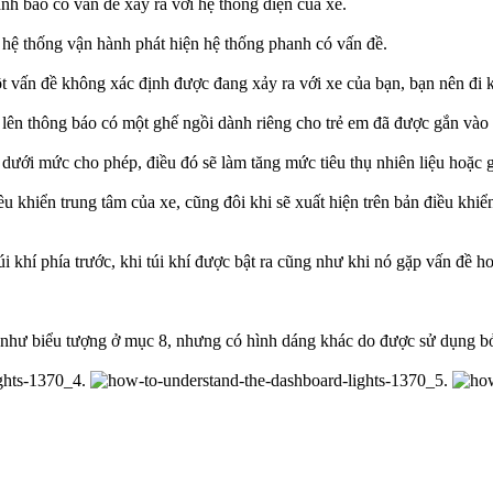
h báo có vấn đề xảy ra với hệ thống điện của xe.
hệ thống vận hành phát hiện hệ thống phanh có vấn đề.
 vấn đề không xác định được đang xảy ra với xe của bạn, bạn nên đi k
 lên thông báo có một ghế ngồi dành riêng cho trẻ em đã được gắn vào 
e dưới mức cho phép, điều đó sẽ làm tăng mức tiêu thụ nhiên liệu hoặc
 khiển trung tâm của xe, cũng đôi khi sẽ xuất hiện trên bản điều khiển
túi khí phía trước, khi túi khí được bật ra cũng như khi nó gặp vấn đề 
g như biểu tượng ở mục 8, nhưng có hình dáng khác do được sử dụng b