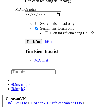
Dãn cách tên bằng dấu phẩy(,).
Mới hơn ngày:
Search this thread only
Search this forum only
Hiển thị kết quả dạng Chủ đề
Thêm...
Tìm kiếm hữu ích
Mới nhất
Đăng nhập
Đăng ký
CaravanVN
Thế Giới Ô tô
>
Hỏi đáp - Tư vấn các vấn đề Ô tô
>