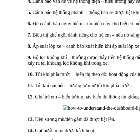
4.
Cảnh báo vấn đề về hệ thống điện – biểu tượng này cản
5.
Cảnh báo hệ thống phanh – thông báo sẽ được bật khi 
6.
Đèn cảnh báo nguy hiểm – tín hiệu này cho biết có một
7.
Biểu thị ghế ngồi dành riêng cho trẻ em – nếu nó sáng
8.
Áp suất lốp xe – cảnh báo xuất hiện khi áp suất lốp x
9.
Bộ lọc không khí – thường được thấy trên hệ thống điều
xảy ra tại khoang lọc không khí trong xe.
10.
Túi khí phía trước – hiển thị theo dõi hoạt động của 
11.
Túi khí hai bên – tương tự như túi khí phía trước.
12.
Ghế trẻ em – biểu tượng này biểu thị thông tin giốn
13.
Đèn sương mù/đèn gầm đã được bật lên.
14.
Gạt nước mưa được kích hoạt.