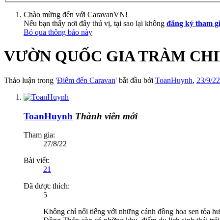
Chào mừng đến với CaravanVN!
Nếu bạn thấy nơi đây thú vị, tại sao lại không
đăng ký tham g
Bỏ qua thông báo này
VƯỜN QUỐC GIA TRÀM CHI
Thảo luận trong '
Điểm đến Caravan
' bắt đầu bởi
ToanHuynh
,
23/9/22
ToanHuynh
Thành viên mới
Tham gia:
27/8/22
Bài viết:
21
Đã được thích:
5
Không chỉ nổi tiếng với những cánh đồng hoa sen tỏa h