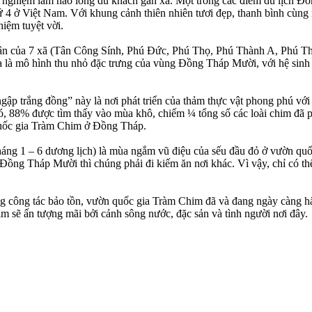
ải nghiệm làm nao lòng du khách gần xa. Một trong các điểm du lịch 
thứ 4 ở Việt Nam. Với khung cảnh thiên nhiên tươi đẹp, thanh bình cùn
iệm tuyệt vời.
ận của 7 xã (Tân Công Sính, Phú Đức, Phú Thọ, Phú Thành A, Phú Th
 là mô hình thu nhỏ đặc trưng của vùng Đồng Tháp Mười, với hệ sinh 
ập trắng đồng” này là nơi phát triển của thảm thực vật phong phú với
ó, 88% được tìm thấy vào mùa khô, chiếm ¼ tổng số các loài chim đã ph
 quốc gia Tràm Chim ở Đồng Tháp.
áng 1 – 6 dương lịch) là mùa ngắm vũ điệu của sếu đầu đỏ ở vườn quố
Ðồng Tháp Mười thì chúng phải đi kiếm ăn nơi khác. Vì vậy, chỉ có th
ong công tác bảo tồn, vườn quốc gia Tràm Chim đã và đang ngày càng hấ
m sẽ ấn tượng mãi bởi cảnh sông nước, đặc sản và tình người nơi đây.