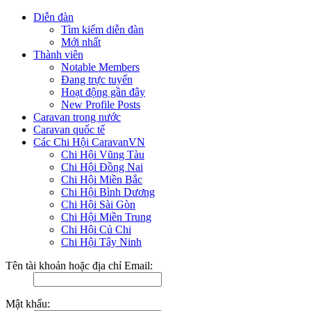
Diễn đàn
Tìm kiếm diễn đàn
Mới nhất
Thành viên
Notable Members
Đang trực tuyến
Hoạt động gần đây
New Profile Posts
Caravan trong nước
Caravan quốc tế
Các Chi Hội CaravanVN
Chi Hội Vũng Tàu
Chi Hội Đồng Nai
Chi Hội Miền Bắc
Chi Hội Bình Dương
Chi Hội Sài Gòn
Chi Hội Miền Trung
Chi Hội Củ Chi
Chi Hội Tây Ninh
Tên tài khoản hoặc địa chỉ Email:
Mật khẩu: