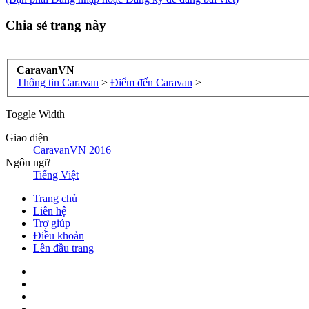
Chia sẻ trang này
CaravanVN
Thông tin Caravan
>
Điểm đến Caravan
>
Toggle Width
Giao diện
CaravanVN 2016
Ngôn ngữ
Tiếng Việt
Trang chủ
Liên hệ
Trợ giúp
Điều khoản
Lên đầu trang