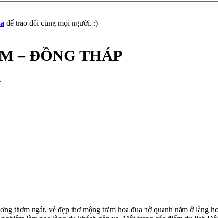
ia
để trao đổi cùng mọi người. :)
M – ĐỒNG THÁP
.
ương thơm ngát, vẻ đẹp thơ mộng trăm hoa đua nở quanh năm ở làng h