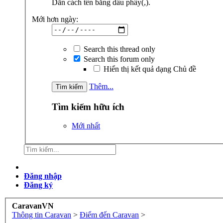
Dãn cách tên bằng dấu phẩy(,).
Mới hơn ngày:
Search this thread only
Search this forum only
Hiển thị kết quả dạng Chủ đề
Thêm...
Tìm kiếm hữu ích
Mới nhất
Đăng nhập
Đăng ký
CaravanVN
Thông tin Caravan
>
Điểm đến Caravan
>