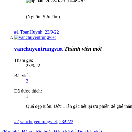
(Nguồn: Sưu tầm)
#1
ToanHuynh
,
23/9/22
vanchuyentrungviet
Thành viên mới
Tham gia:
23/9/22
Bài viết:
2
Đã được thích:
1
Quá đẹp luôn. Ước 1 lần gác hết lại ưu phiền để ghé thă
#2
vanchuyentrungviet
,
23/9/22
(Bạn phải Đăng nhập hoặc Đăng ký để đăng bài viết)