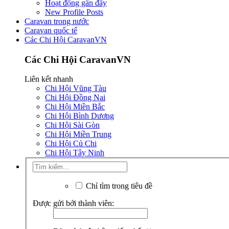
Hoạt động gần đây
New Profile Posts
Caravan trong nước
Caravan quốc tế
Các Chi Hội CaravanVN
Các Chi Hội CaravanVN
Liên kết nhanh
Chi Hội Vũng Tàu
Chi Hội Đồng Nai
Chi Hội Miền Bắc
Chi Hội Bình Dương
Chi Hội Sài Gòn
Chi Hội Miền Trung
Chi Hội Củ Chi
Chi Hội Tây Ninh
Chỉ tìm trong tiêu đề
Được gửi bởi thành viên: