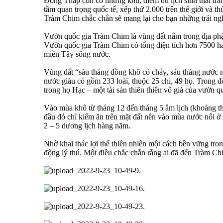
Đồng Tháp còn có những khu, điểm du lịch sinh thái tr
tầm quan trọng quốc tế, xếp thứ 2.000 trên thế giới và 
Tràm Chim chắc chắn sẽ mang lại cho bạn những trải ngh
Vườn quốc gia Tràm Chim là vùng đất nằm trong địa ph
Vườn quốc gia Tràm Chim có tổng diện tích hơn 7500 ha
miền Tây sông nước.
Vùng đất “sáu tháng đồng khô cỏ cháy, sáu tháng nước ng
nước giàu có gồm 233 loài, thuộc 25 chi, 49 họ. Trong đ
trong họ Hạc – một tài sản thiên thiên vô giá của vườn
Vào mùa khô từ tháng 12 đến tháng 5 âm lịch (khoảng th
đầu đỏ chỉ kiếm ăn trên mặt đất nên vào mùa nước nổi ở 
2 – 5 dương lịch hàng năm.
Nhờ khai thác lợi thế thiên nhiên một cách bền vững tr
động lý thú. Một điều chắc chắn rằng ai đã đến Tràm Chi