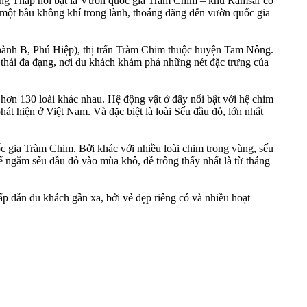
Đồng Tháp nổi bật là Vườn quốc gia Tràm Chim – khu Ramsar có
g một bầu không khí trong lành, thoáng đãng đến vườn quốc gia
ành B, Phú Hiệp), thị trấn Tràm Chim thuộc huyện Tam Nông.
thái đa đạng, nơi du khách khám phá những nét đặc trưng của
 hơn 130 loài khác nhau. Hệ động vật ở đây nổi bật với hệ chim
át hiện ở Việt Nam. Và đặc biệt là loài Sếu đầu đỏ, lớn nhất
c gia Tràm Chim. Bởi khác với nhiều loài chim trong vùng, sếu
ể ngắm sếu đầu đỏ vào mùa khô, dễ trông thấy nhất là từ tháng
p dẫn du khách gần xa, bởi vẻ đẹp riêng có và nhiều hoạt