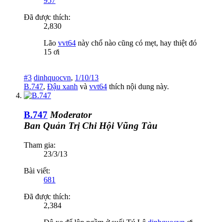
957
Đã được thích:
2,830
Lão
vvt64
này chổ nào cũng có mẹt, hay thiệt đó
15 ơi
#3
dinhquocvn
,
1/10/13
B.747
,
Đậu xanh
và
vvt64
thích nội dung này.
B.747
Moderator
Ban Quản Trị
Chi Hội Vũng Tàu
Tham gia:
23/3/13
Bài viết:
681
Đã được thích:
2,384