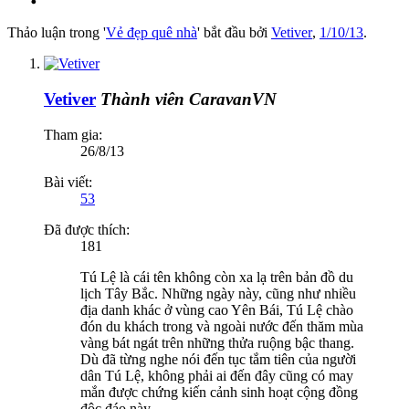
Thảo luận trong '
Vẻ đẹp quê nhà
' bắt đầu bởi
Vetiver
,
1/10/13
.
Vetiver
Thành viên CaravanVN
Tham gia:
26/8/13
Bài viết:
53
Đã được thích:
181
Tú Lệ là cái tên không còn xa lạ trên bản đồ du
lịch Tây Bắc. Những ngày này, cũng như nhiều
địa danh khác ở vùng cao Yên Bái, Tú Lệ chào
đón du khách trong và ngoài nước đến thăm mùa
vàng bát ngát trên những thửa ruộng bậc thang.
Dù đã từng nghe nói đến tục tắm tiên của người
dân Tú Lệ, không phải ai đến đây cũng có may
mắn được chứng kiến cảnh sinh hoạt cộng đồng
độc đáo này.