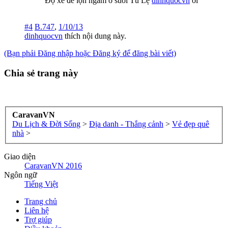
Độ xe để lộn ngầm ở suối Tú Lệ
dinhquocvn
ơi
#4
B.747
,
1/10/13
dinhquocvn
thích nội dung này.
(Bạn phải Đăng nhập hoặc Đăng ký để đăng bài viết)
Chia sẻ trang này
CaravanVN
Du Lịch & Đời Sống
>
Địa danh - Thắng cảnh
>
Vẻ đẹp quê
nhà
>
Giao diện
CaravanVN 2016
Ngôn ngữ
Tiếng Việt
Trang chủ
Liên hệ
Trợ giúp