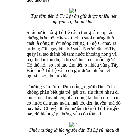
Tục tắm tiên ở Tú Lệ vẫn giữ được nhiều nét
nguyên sơ, thuần khiết.
Suối nước nóng Tú Lệ cách trung tâm thị trấn
chừng hơn một cây số. Gọi là suối nhưng thực
chất là dòng nước nóng chừng 45 độ C chảy ra
từ lòng đất ngay bên bờ suối. Người dân ở đây
quây lại tạo thành bể tắm nuớc khoáng nóng và
một bể tắm ấm tiện cho sở thích của mỗi người.
Có thể nói, so với tục tắm tiên ở nhiều vùng Tây
Bắc thì ở Tú Lệ vẫn còn giữ được nhiều nét
nguyên sơ, thuần khiết.
Thường vào lúc chiều xuống, người dân Tú Lệ
không phân biệt già trẻ, gái trai, ríu rít rủ nhau đi
tắm suối. Tuy nhiên, phần đông là thiếu nữ Thái
có nước da trắng ngần, mái tóc đen huyền, má đỏ
hây hây. Chuyện thiếu nữ tắm trần ở Tú Lệ ngày
nay dù hiếm gặp nhưng vẫn còn tồn tại.
Chiều xuống là lúc người dân Tú Lệ rủ nhau đi