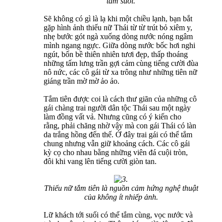
tắm suối.
Sẽ không có gì là lạ khi một chiều lạnh, bạn bắt
gặp hình ảnh thiếu nữ Thái từ từ trút bỏ xiêm y,
nhẹ bước gót ngà xuống dòng nước nóng ngâm
mình ngang ngực. Giữa dòng nước bốc hơi nghi
ngút, bốn bề thiên nhiên tươi đẹp, thấp thoáng
những tấm lưng trần gợi cảm cùng tiếng cười đùa
nô nức, các cô gái từ xa trông như những tiên nữ
giáng trần mờ mờ ảo ảo.
Tắm tiên được coi là cách thư giãn của những cô
gái chàng trai người dân tộc Thái sau một ngày
làm đồng vất vả. Nhưng cũng có ý kiến cho
rằng, phải chăng nhờ vậy mà con gái Thái có làn
da trắng hồng đến thế. Ở đây trai gái có thể tắm
chung nhưng vẫn giữ khoảng cách. Các cô gái
kỳ cọ cho nhau bằng những viên đá cuội tròn,
đôi khi vang lên tiếng cười giòn tan.
Thiếu nữ tắm tiên là nguồn cảm hứng nghệ thuật
của không ít nhiếp ảnh.
Lữ khách tới suối có thể tắm cùng, vọc nước và