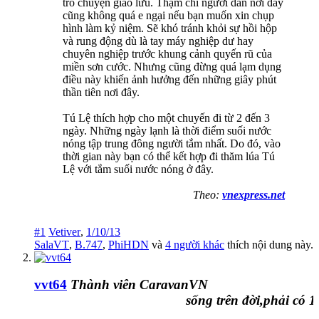
trò chuyện giao lưu. Thậm chí người dân nơi đây
cũng không quá e ngại nếu bạn muốn xin chụp
hình làm kỷ niệm. Sẽ khó tránh khỏi sự hồi hộp
và rung động dù là tay máy nghiệp dư hay
chuyên nghiệp trước khung cảnh quyến rũ của
miền sơn cước. Nhưng cũng đừng quá lạm dụng
điều này khiến ảnh hưởng đến những giây phút
thần tiên nơi đây.
Tú Lệ thích hợp cho một chuyến đi từ 2 đến 3
ngày. Những ngày lạnh là thời điểm suối nước
nóng tập trung đông người tắm nhất. Do đó, vào
thời gian này bạn có thể kết hợp đi thăm lúa Tú
Lệ với tắm suối nước nóng ở đây.
Theo:
vnexpress.net
#1
Vetiver
,
1/10/13
SalaVT
,
B.747
,
PhiHDN
và
4 người khác
thích nội dung này.
vvt64
Thành viên CaravanVN
sống trên đời,phải có 1 