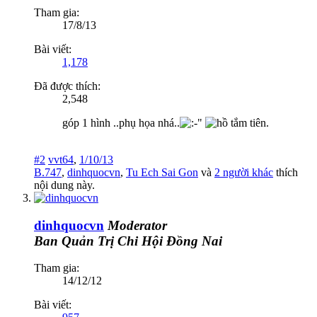
Tham gia:
17/8/13
Bài viết:
1,178
Đã được thích:
2,548
góp 1 hình ..phụ họa nhá..
#2
vvt64
,
1/10/13
B.747
,
dinhquocvn
,
Tu Ech Sai Gon
và
2 người khác
thích
nội dung này.
dinhquocvn
Moderator
Ban Quản Trị
Chi Hội Đồng Nai
Tham gia:
14/12/12
Bài viết: