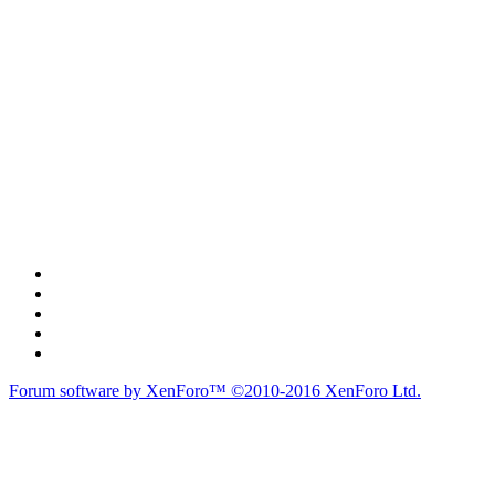
Forum software by XenForo™
©2010-2016 XenForo Ltd.
du lich
du lịch
caravan
teambuilding
du lịch
du lich
Diễn đàn