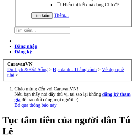
Hiển thị kết quả dạng Chủ đề
Thêm...
Đăng nhập
Đăng ký
CaravanVN
Du Lịch & Đời Sống
>
Địa danh - Thắng cảnh
>
Vẻ đẹp quê
nhà
>
Chào mừng đến với CaravanVN!
Nếu bạn thấy nơi đây thú vị, tại sao lại không
đăng ký tham
gia
để trao đổi cùng mọi người. :)
Bỏ qua thông báo này
Tục tắm tiên của người dân Tú
Lệ