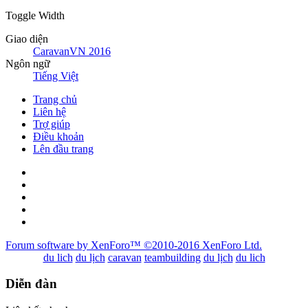
Toggle Width
Giao diện
CaravanVN 2016
Ngôn ngữ
Tiếng Việt
Trang chủ
Liên hệ
Trợ giúp
Điều khoản
Lên đầu trang
Forum software by XenForo™
©2010-2016 XenForo Ltd.
du lich
du lịch
caravan
teambuilding
du lịch
du lich
Diễn đàn