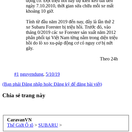
động cơ. Đợt triệu hồi này dự kiến kéo dài đến
ngày 7.10.2010, thời gian sửa chữa mỗi xe mất
khoảng 10 giờ.
Tính từ đầu năm 2019 đến nay, đây là lần thứ 2
xe Subaru Forester bị triệu hồi. Trước đó, vào
tháng 0/2019 các xe Forester sản xuất năm 2012
phân phối tại Việt Nam từng nằm trong diện triệu
hồi do lò xo xu-páp động cơ có nguy cơ bị nứt
gãy.
Theo 24h​
#1
nguyendung
,
5/10/19
(Bạn phải Đăng nhập hoặc Đăng ký để đăng bài viết)
Chia sẻ trang này
CaravanVN
Thế Giới Ô tô
>
SUBARU
>