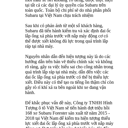
tại tất cả các đại lý ủy quyền của Subaru trên
toàn quốc. Toàn bộ chi phí sẽ do nhà phân phối
Subaru tại Việt Nam chịu trách nhiệm
Sau khi có phản ánh từ một số khách hàng,
Subaru đã tiến hành kiểm tra và xác định đai ốc
lắp ống xả phía trước với nắp máy động cơ có
thể được xiết không đủ lực trong quá trình lắp
ráp tại nhà máy.
Nguyên nhân dẫn đến hiện tượng này là do các
hướng dẫn trên bản vẽ thiếu chính xác và không
rõ ràng, gây ra việc hiểu sai cho công nhân trong
quá trình lắp ráp tại nhà máy, dẫn đến việc các
đai ốc lắp ống xả phía trước có thể bị thiếu lực
xiết. Điều này có thể tạo ra tiếng ồn thậm chí còn
gây rò rỉ khí xả ra bên ngoài khi xe đang vận
hành.
Để khắc phục vấn đề này, Công ty TNHH Hình
Tượng ô tô Việt Nam sẽ tiến hành đợt triệu hồi
168 xe Subaru Forester sản xuất từ năm 2015 -
2018 tại Việt Nam để kiểm tra hiện tượng thiếu
lực xiết đai ốc lắp ống xả phía trước với nắp máy