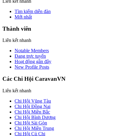
Liên kết nhanh
Tìm kiếm diễn đàn
Mới nhất
Thành viên
Liên kết nhanh
Notable Members
Đang trực tuyến
Hoạt động gần đây
New Profile Posts
Các Chi Hội CaravanVN
Liên kết nhanh
Chi Hội Vũng Tàu
Chi Hội Đồng Nai
Chi Hội Miền Bắc
Chi Hội Bình Dương
Chi Hội Sài Gòn
Chi Hội Miền Trung
Chi Hội Củ Chi