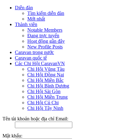
Diễn đàn
Tìm kiếm diễn đàn
Mới nhất
Thành viên
Notable Members
Đang trực tuyến
Hoạt động gần đây
New Profile Posts
Caravan trong nước
Caravan quốc tế
Các Chi Hội CaravanVN
Chi Hội Vũng Tàu
Chi Hội Đồng Nai
Chi Hội Miền Bắc
Chi Hội Bình Dương
Chi Hội Sài Gòn
Chi Hội Miền Trung
Chi Hội Củ Chi
Chi Hội Tây Ninh
Tên tài khoản hoặc địa chỉ Email:
Mật khẩu: