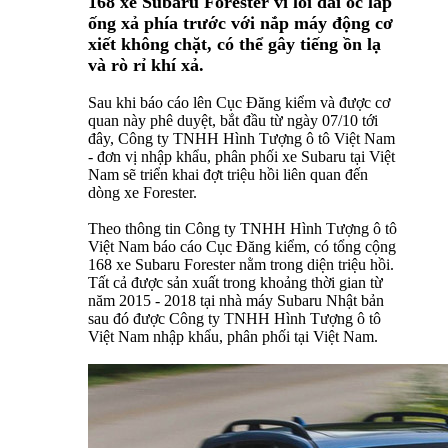
168 xe Subaru Forester vì lỗi đai ốc lắp
ống xả phía trước với nắp máy động cơ
xiết không chặt, có thể gây tiếng ồn lạ
và rò rỉ khí xả.
Sau khi báo cáo lên Cục Đăng kiểm và được cơ
quan này phê duyệt, bắt đầu từ ngày 07/10 tới
đây, Công ty TNHH Hình Tượng ô tô Việt Nam
- đơn vị nhập khẩu, phân phối xe Subaru tại Việt
Nam sẽ triển khai đợt triệu hồi liên quan đến
dòng xe Forester.
Theo thông tin Công ty TNHH Hình Tượng ô tô
Việt Nam báo cáo Cục Đăng kiểm, có tổng cộng
168 xe Subaru Forester nằm trong diện triệu hồi.
Tất cả được sản xuất trong khoảng thời gian từ
năm 2015 - 2018 tại nhà máy Subaru Nhật bản
sau đó được Công ty TNHH Hình Tượng ô tô
Việt Nam nhập khẩu, phân phối tại Việt Nam.