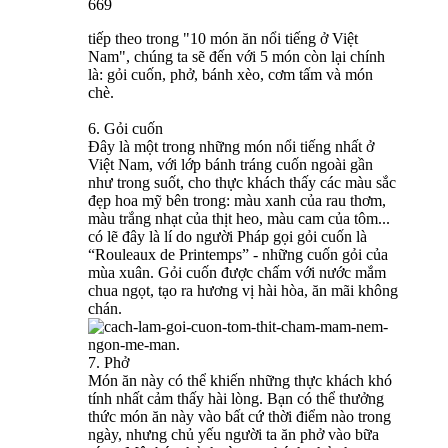
669
tiếp theo trong "10 món ăn nổi tiếng ở Việt
Nam", chúng ta sẽ đến với 5 món còn lại chính
là: gỏi cuốn, phở, bánh xèo, cơm tấm và món
chè.
6. Gỏi cuốn
Đây là một trong những món nổi tiếng nhất ở
Việt Nam, với lớp bánh tráng cuốn ngoài gần
như trong suốt, cho thực khách thấy các màu sắc
đẹp hoa mỹ bên trong: màu xanh của rau thơm,
màu trắng nhạt của thịt heo, màu cam của tôm...
có lẽ đây là lí do người Pháp gọi gỏi cuốn là
“Rouleaux de Printemps” - những cuốn gỏi của
mùa xuân. Gỏi cuốn được chấm với nước mắm
chua ngọt, tạo ra hương vị hài hòa, ăn mãi không
chán.
7. Phở
Món ăn này có thể khiến những thực khách khó
tính nhất cảm thấy hài lòng. Bạn có thể thưởng
thức món ăn này vào bất cứ thời điểm nào trong
ngày, nhưng chủ yếu người ta ăn phở vào bữa