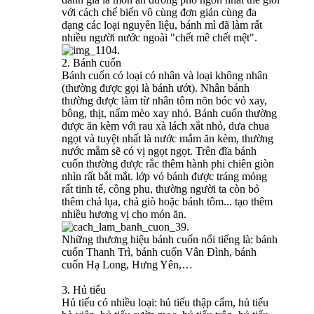
với cách chế biến vô cùng đơn giản cùng đa
dạng các loại nguyên liệu, bánh mì đã làm rất
nhiều người nước ngoài "chết mê chết mệt".
2. Bánh cuốn
Bánh cuốn có loại có nhân và loại không nhân
(thường được gọi là bánh ướt). Nhân bánh
thường được làm từ nhân tôm nõn bóc vỏ xay,
bông, thịt, nấm mèo xay nhỏ. Bánh cuốn thường
được ăn kèm với rau xà lách xắt nhỏ, dưa chua
ngọt và tuyệt nhất là nước mắm ăn kèm, thường
nước mắm sẽ có vị ngọt ngọt. Trên đĩa bánh
cuốn thường được rắc thêm hành phi chiên giòn
nhìn rất bắt mắt. lớp vỏ bánh được tráng mỏng
rất tinh tế, công phu, thường người ta còn bỏ
thêm chả lụa, chả giò hoặc bánh tôm... tạo thêm
nhiều hương vị cho món ăn.
Những thương hiệu bánh cuốn nổi tiếng là: bánh
cuốn Thanh Trì, bánh cuốn Vân Đình, bánh
cuốn Hạ Long, Hưng Yên,…
3. Hủ tiếu
Hủ tiếu có nhiều loại: hủ tiếu thập cẩm, hủ tiếu