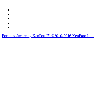
Forum software by XenForo™
©2010-2016 XenForo Ltd.
du lich
du lịch
caravan
teambuilding
du lịch
du lich
Diễn đàn
Liên kết nhanh
Tìm kiếm diễn đàn
Mới nhất
Thành viên
Liên kết nhanh
Notable Members
Đang trực tuyến
Hoạt động gần đây