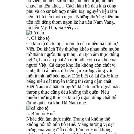
bò viên, hủ tiếu sườn mọc, hủ tiếu trộn, hủ tiếu
chay, hủ tiếu khô,… Cách làm hủ tiếu khá công
phu và có sự kết hợp nhiều loại nguyên liệu làm
nên tô hủ tiếu thơm ngon. Những thương hiệu hủ
tiếu nổi tiếng thơm ngon là: hủ tiếu Nam Vang,
hủ tiếu Mỹ Tho, Sa Đéc,…
4. Cá kho tộ
Cá kho tộ đích thị là món tủ của nhiều bà nội trợ
Việt. Du khách Tây thường kháo nhau nếu muốn
trở thành người du lịch bụi, du lịch ẩm thực đúng
nghĩa, bạn cần phải ăn một bữa cơm cá kho của
người Việt. Cá được kho lên không còn chút vị
tanh, thịt cá mềm, dừ đến tận xương cùng với
một ít thịt mỡ béo ngậy. Đặc biệt cá lại được kho
bằng niêu đất truyền thống thì càng đậm chất
Việt Nam mà bất cứ người khách nước ngoài nào
thưởng thức cũng đều không thể quên. Nếu
muốn thưởng thức cá kho tộ ngon đúng chất thì
đừng quên cá kho Hà Nam nhé.
5. Bún bò Huế
Nhắc đến ẩm thực miền Trung thì không thể
không nói tới bún bò Huế. Mang hương vị đặc
trưng của vùng đất cố đô, bún bò Huế không