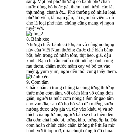
sáng. Một bát phở thường co bánh phở chan
nước dùng bò hoặc gà, thêm hành tươi, các lát
thịt mỏng, chanh ớt... Phở thường có nhiều loại,
phở bò viên, tái nạm gầu, tái nạm bò viên... dù
cho là loại phở nào, chúng cũng mang vị ngon
tuyệt vời.
8. Bánh xèo
Những chiếc bánh cỡ lớn, ăn vô cùng no bụng
này của Việt Nam thường được chế biến bằng
bột, bên trong có nhân tôm, thịt heo, giá, đậu
xanh. Bạn chỉ cần cuốn một miếng bánh cùng
rau thơm, chấm nước mắm cay và bỏ tọt vào
miệng, yum yum, nghĩ đến thôi cũng thấy thèm.
9. Cơm tấm
Chắc chắn ai trong chúng ta cũng từng thưởng
thức món cơm tấm, với cách làm vô cùng đơn
giản, người ta múc cơm nóng ( làm từ gạo tấm
cho vào đĩa, sau đó họ bỏ vào dĩa miếng sườn
nướng được ướp gia vị, tùy vào khẩu vị và sở
thích của người ăn, người bán sẽ cho thêm lên
đĩa cơm chả hoặc bì, trứng kho, trứng ốp la. Đĩa
cơm hoàn chỉnh chắc chắn không thể thiếu mỡ
hành với ít tóp mỡ, dưa chuột cùng tí đồ chua.