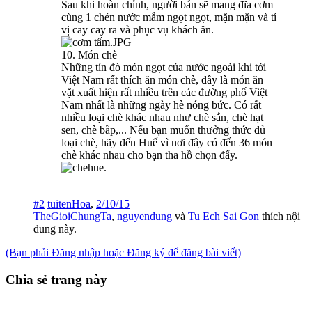
Sau khi hoàn chỉnh, người bán sẽ mang đĩa cơm
cùng 1 chén nước mắm ngọt ngọt, mặn mặn và tí
vị cay cay ra và phục vụ khách ăn.
10. Món chè
Những tín đò món ngọt của nước ngoài khi tới
Việt Nam rất thích ăn món chè, đây là món ăn
vặt xuất hiện rất nhiều trên các đường phố Việt
Nam nhất là những ngày hè nóng bức. Có rất
nhiều loại chè khác nhau như chè sắn, chè hạt
sen, chè bắp,... Nếu bạn muốn thưởng thức đủ
loại chè, hãy đến Huế vì nơi đây có đến 36 món
chè khác nhau cho bạn tha hồ chọn đấy.
#2
tuitenHoa
,
2/10/15
TheGioiChungTa
,
nguyendung
và
Tu Ech Sai Gon
thích nội
dung này.
(Bạn phải Đăng nhập hoặc Đăng ký để đăng bài viết)
Chia sẻ trang này