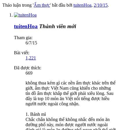
Thảo luận trong '
Ẩm thực
' bắt đầu bởi
tuitenHoa
,
2/10/15
.
tuitenHoa
Thành viên mới
Tham gia:
6/7/15
Bài viết:
1,221
Đã được thích:
669
không thua kém gì các nền ẩm thực khác trên thế
giới, ẩm thực Việt Nam cũng khiến cho những
tín đồ ẩm thực khắp thể giới phải xiêu lòng. Sau
đây là top 10 món ăn Việt nổi tiếng được hiều
người nước ngoài công nhận.
1. Bánh mì
Chắc chắn không thể không nhắc đến món ăn
đường phố này, món được người nước ngoài
đánh giá là món ăn đường phố ngon nhất thế giới