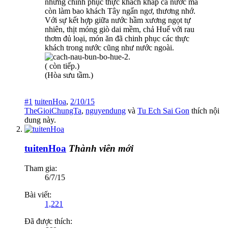
những chinh phục thực khách khắp cả nước mà
còn làm bao khách Tây ngẩn ngơ, thương nhớ.
Với sự kết hợp giữa nước hầm xương ngọt tự
nhiên, thịt móng giò dai mềm, chả Huế với rau
thơm đủ loại, món ăn đã chinh phục các thực
khách trong nước cũng như nước ngoài.
( còn tiếp.)
(Hòa sưu tầm.)
#1
tuitenHoa
,
2/10/15
TheGioiChungTa
,
nguyendung
và
Tu Ech Sai Gon
thích nội
dung này.
tuitenHoa
Thành viên mới
Tham gia:
6/7/15
Bài viết:
1,221
Đã được thích: