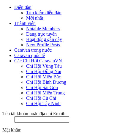
Diễn đàn
Tìm kiếm diễn đàn
Mới nhất
Thành viên
Notable Members
Đang trực tuyến
Hoạt động gần đây
New Profile Posts
Caravan trong nước
Caravan quốc tế
Các Chi Hội CaravanVN
Chi Hội Vũng Tàu
Chi Hội Đồng Nai
Chi Hội Miền Bắc
Chi Hội Bình Dương
Chi Hội Sài Gòn
Chi Hội Miền Trung
Chi Hội Củ Chi
Chi Hội Tây Ninh
Tên tài khoản hoặc địa chỉ Email:
Mật khẩu: