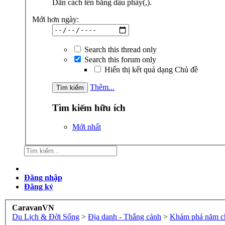
Dãn cách tên bằng dấu phẩy(,).
Mới hơn ngày:
Search this thread only
Search this forum only
Hiển thị kết quả dạng Chủ đề
Thêm...
Tìm kiếm hữu ích
Mới nhất
Đăng nhập
Đăng ký
CaravanVN
Du Lịch & Đời Sống
>
Địa danh - Thắng cảnh
>
Khám phá năm c