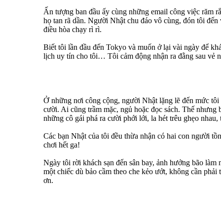
Ấn tượng ban đầu ấy cùng những email công việc răm rắ
họ tan rã dần. Người Nhật chu đáo vô cùng, đón tôi đến
điều hòa chạy rì rì.
Biết tôi lần đầu đến Tokyo và muốn ở lại vài ngày để k
lịch uy tín cho tôi… Tôi cảm động nhận ra đằng sau vẻ 
Ở những nơi công cộng, người Nhật lặng lẽ đến mức tôi 
cười. Ai cũng trầm mặc, ngủ hoặc đọc sách. Thế nhưng bu
những cô gái phá ra cười phới lới, la hét trêu ghẹo nhau
Các bạn Nhật của tôi đều thừa nhận có hai con người tồn
chơi hết ga!
Ngày tôi rời khách sạn đến sân bay, ảnh hưởng bão làm m
một chiếc dù bảo cầm theo che kẻo ướt, không cần phải 
ơn.