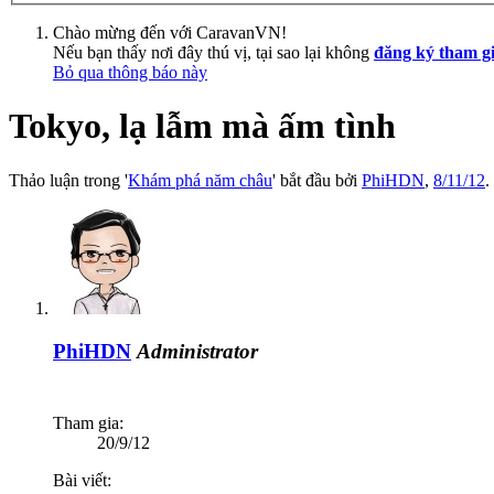
Chào mừng đến với CaravanVN!
Nếu bạn thấy nơi đây thú vị, tại sao lại không
đăng ký tham g
Bỏ qua thông báo này
Tokyo, lạ lẫm mà ấm tình
Thảo luận trong '
Khám phá năm châu
' bắt đầu bởi
PhiHDN
,
8/11/12
.
PhiHDN
Administrator
Tham gia:
20/9/12
Bài viết: