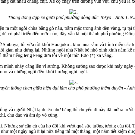
tầng cắt nhau chằng chịt. Xe cộ chạy trên đường vùn vụt, chủ yếu là xe 
Thong dong đạp xe giữa phố phường đông đúc Tokyo - Ảnh: L.N.
hiện ra một ngôi chùa bằng gỗ nâu, trầm mặc trong ánh đèn vàng, tự tạ
ng dù có phát triển đến mức nào, đây vẫn là một thành phố phương Đông
hibuya, tôi vừa rời khỏi Harajuku - khu mua sắm và trình diễn các loại
thời gian như dừng lại. Những ngôi nhà Nhật bé nhỏ xinh xinh nằm kề
ì thầm tiếng leng keng đưa tôi về một thời Edo (*) xa vắng.
m mình nhảy cẫng lên vì sướng. Không sướng sao được khi mấy ngày qu
ono và những ngôi đền khói hương nghi ngút.
ruyền thống chen giữa hiện đại làm cho phố phường thêm duyên - Ảnh
ông và người Nhật lạnh lẽo như băng thì chuyến đi này đã mở ra trước
chỉ, chu đáo và ấm áp vô cùng.
ỉ. Nhưng sự cần cù của họ đôi khi vượt quá sức tưởng tượng của tôi. T
 như một ngày ngủ ít lại nửa tiếng thì một tháng, một năm tiết kiệm đượ