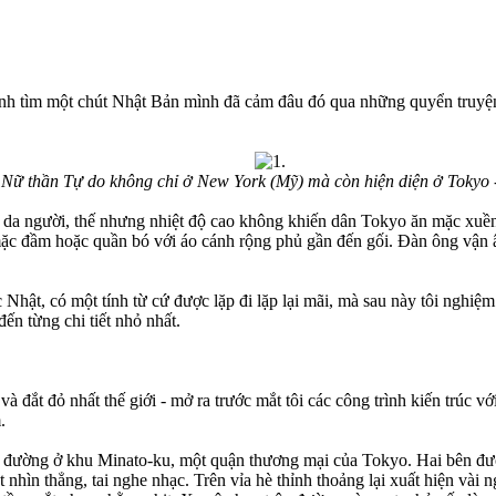
uanh tìm một chút Nhật Bản mình đã cảm đâu đó qua những quyển truyệ
Nữ thần Tự do không chỉ ở New York (Mỹ) mà còn hiện diện ở Tokyo 
n da người, thế nhưng nhiệt độ cao không khiến dân Tokyo ăn mặc xuền
c đầm hoặc quần bó với áo cánh rộng phủ gần đến gối. Đàn ông vận âu
 Nhật, có một tính từ cứ được lặp đi lặp lại mãi, mà sau này tôi nghiệ
 đến từng chi tiết nhỏ nhất.
 đắt đỏ nhất thế giới - mở ra trước mắt tôi các công trình kiến trúc vớ
.
con đường ở khu Minato-ku, một quận thương mại của Tokyo. Hai bên đ
nhìn thẳng, tai nghe nhạc. Trên vỉa hè thỉnh thoảng lại xuất hiện vài n