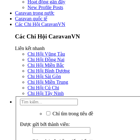
Hoạt động gần đây
New Profile Posts
Caravan trong nước
Caravan quốc tế
Các Chi Hội CaravanVN
Các Chi Hội CaravanVN
Liên kết nhanh
Chi Hội Vũng Tàu
Chi Hội Đồng Nai
Chi Hội Miền Bắc
Chi Hội Bình Dương
Chi Hội Sài Gòn
Chi Hội Miền Trung
Chi Hội Củ Chi
Chi Hội Tây Ninh
Chỉ tìm trong tiêu đề
Được gửi bởi thành viên: