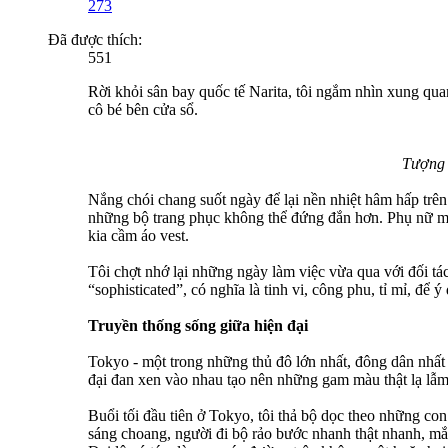
273
Đã được thích:
551
Rời khỏi sân bay quốc tế Narita, tôi ngắm nhìn xung q
cô bé bên cửa sổ.
Tượng 
Nắng chói chang suốt ngày để lại nền nhiệt hâm hấp trê
những bộ trang phục không thể đứng đắn hơn. Phụ nữ mặ
kia cầm áo vest.
Tôi chợt nhớ lại những ngày làm việc vừa qua với đối tác
“sophisticated”, có nghĩa là tinh vi, công phu, tỉ mỉ, để ý
Truyền thống sống giữa hiện đại
Tokyo - một trong những thủ đô lớn nhất, đông dân nhất và
đại đan xen vào nhau tạo nên những gam màu thật lạ lẫm
Buổi tối đầu tiên ở Tokyo, tôi thả bộ dọc theo những 
sáng choang, người đi bộ rảo bước nhanh thật nhanh, mắt 