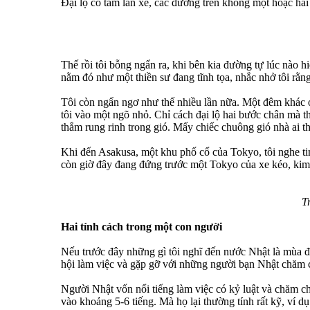
Đại lộ có tám làn xe, các đường trên không một hoặc hai 
Thế rồi tôi bỗng ngẩn ra, khi bên kia đường tự lúc nào 
nằm đó như một thiền sư đang tĩnh tọa, nhắc nhở tôi rằ
Tôi còn ngẩn ngơ như thế nhiều lần nữa. Một đêm khác ở S
tôi vào một ngõ nhỏ. Chỉ cách đại lộ hai bước chân mà 
thắm rung rinh trong gió. Mấy chiếc chuông gió nhà ai th
Khi đến Asakusa, một khu phố cổ của Tokyo, tôi nghe ti
còn giờ đây đang đứng trước một Tokyo của xe kéo, kim
T
Hai tính cách trong một con người
Nếu trước đây những gì tôi nghĩ đến nước Nhật là mùa đ
hội làm việc và gặp gỡ với những người bạn Nhật chăm 
Người Nhật vốn nổi tiếng làm việc có kỷ luật và chăm ch
vào khoảng 5-6 tiếng. Mà họ lại thường tính rất kỹ, ví dụ