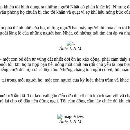
p khiến tôi hình dung ra những người Nhật có phần khắc kỷ. Nhưng đế
 văn phòng họ chuẩn bị cho tôi khăn và quạt vì sợ khí hậu nóng bức c
hám phá thành phố của họ, những người bạn này người thì mua cho tôi b
ngoài lặng lẽ của những người bạn Nhật, có những trái tim ấm áp và n
Ảnh: L.N.M.
- một con bé đến từ vùng đất nhiệt đới ồn ào xáo động, phải cảm thấy 
ổi tối, khi họ tụ họp bạn bè, uống một chút bia (dù chủ yếu là loại b
, tiếng cười đùa rộn rã cả tiệm ăn. Những chàng trai ngồi cổ vũ, hô hoá
 tại trong mỗi người họ: một con người của kỷ luật, thâm trầm và khắc
ưa rơi tầm tã. Tôi kéo vali gần đến cửa thì cô chủ khách sạn vội vã c
trả lại cho cô đâu nên đừng ngại. Tôi cảm động cầm lấy chiếc dù khi c
Ảnh: L.N.M.