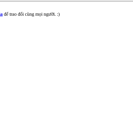
ia
để trao đổi cùng mọi người. :)