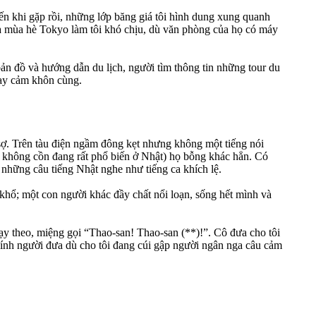
n khi gặp rồi, những lớp băng giá tôi hình dung xung quanh
ủa mùa hè Tokyo làm tôi khó chịu, dù văn phòng của họ có máy
ản đồ và hướng dẫn du lịch, người tìm thông tin những tour du
hạy cảm khôn cùng.
sợ. Trên tàu điện ngầm đông kẹt nhưng không một tiếng nói
ia không cồn đang rất phổ biến ở Nhật) họ bỗng khác hẳn. Có
n những câu tiếng Nhật nghe như tiếng ca khích lệ.
 khổ; một con người khác đầy chất nổi loạn, sống hết mình và
hạy theo, miệng gọi “Thao-san! Thao-san (**)!”. Cô đưa cho tôi
hính người đưa dù cho tôi đang cúi gập người ngân nga câu cảm