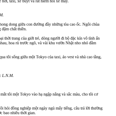
hơi, taxi, xe buýt và rất hiếm hoi xe máy.
M.
i thong dong giữa con đường đầy những tòa cao ốc. Ngôi chùa
 đậm chất thiền.
 thời trang của giới trẻ, dòng người đi bộ đặc kín vô tình ấn
 nhau, hoa rủ trước ngõ, và vài khu vườn Nhật nho nhỏ đằm
a tôi sống giữa một Tokyo của taxi, áo vest và nhà cao tầng,
: L.N.M.
 mắt tôi một Tokyo vào hạ ngập nắng và sắc màu, cho tôi cơ
ôi hỏi đồng nghiệp một ngày ngủ mấy tiếng, câu trả lời thường
c bao nhiêu thời gian.