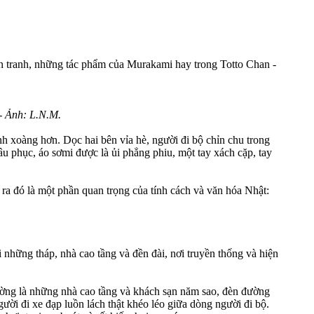
n tranh, những tác phẩm của Murakami hay trong Totto Chan -
- Ảnh: L.N.M.
h xoàng hơn. Dọc hai bên vỉa hè, người đi bộ chỉn chu trong
 phục, áo sơmi được là ủi phẳng phiu, một tay xách cặp, tay
m ra đó là một phần quan trọng của tính cách và văn hóa Nhật:
i những tháp, nhà cao tầng và đền đài, nơi truyền thống và hiện
ường là những nhà cao tầng và khách sạn năm sao, đèn đường
gười đi xe đạp luồn lách thật khéo léo giữa dòng người đi bộ.