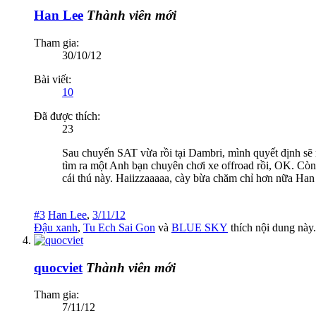
Han Lee
Thành viên mới
Tham gia:
30/10/12
Bài viết:
10
Đã được thích:
23
Sau chuyến SAT vừa rồi tại Dambri, mình quyết định sẽ r
tìm ra một Anh bạn chuyên chơi xe offroad rồi, OK. Còn 
cái thú này. Haiizzaaaaa, cày bừa chăm chỉ hơn nữa Han L
#3
Han Lee
,
3/11/12
Đậu xanh
,
Tu Ech Sai Gon
và
BLUE SKY
thích nội dung này.
quocviet
Thành viên mới
Tham gia:
7/11/12