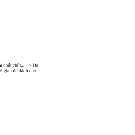
 chút chút... --> Đã
ời gian để dành cho