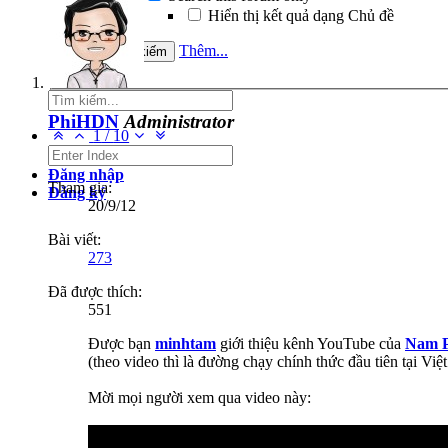
Hiển thị kết quả dạng Chủ đề
Thêm...
PhiHDN
Administrator
1
/
10
Đăng nhập
Tham gia:
Đăng ký
20/9/12
Bài viết:
273
Đã được thích:
551
Được bạn
minhtam
giới thiệu kênh YouTube của
Nam 
(theo video thì là đường chạy chính thức đầu tiên tại Việ
Mời mọi người xem qua video này: