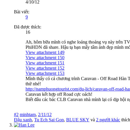
4/10/12
Bài viết:
9
Đã được thích:
16
Ah, hôm bữa mình có nghe loáng thoáng vụ này trên TV 
PhiHDN đã share. Hậu tạ bạn mấy tấm ảnh đẹp mình mớ
View attachment 149
View attachment 150
View attachment 151
View attachment 152
View attachment 153
Mình thấy có cả chương trình Caravan - Off Road Hàn 
thử nhé!
http://namphuongtourist.com/du-lich/caravan-off-road-ha
Caravan kết hợp off Road cực oách!
Biết đâu các bác CLB Caravan nhà mình lại có dịp hội ng
#2
minhtam
,
2/11/12
Đậu xanh
,
Tu Ech Sai Gon
,
BLUE SKY
và
2 người khác
thích