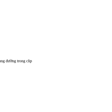
ung đường trong clip
Hãy lái lên phía trước, nơi đó là cả 