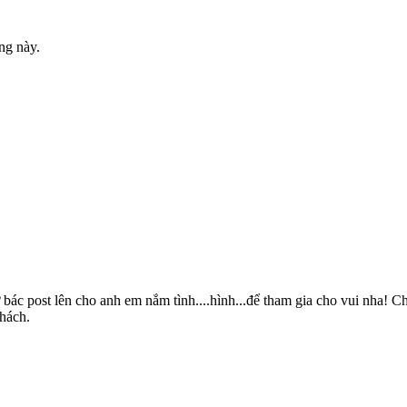
ng này.
 bác post lên cho anh em nắm tình....hình...để tham gia cho vui nha! C
thách.