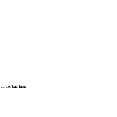
Hãy lái lên phía trước, nơi đó là cả 
húc các bác luôn