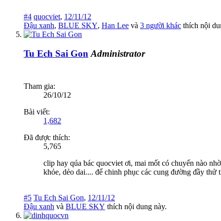
#4
quocviet
,
12/11/12
Đậu xanh
,
BLUE SKY
,
Han Lee
và
3 người khác
thích nội du
Tu Ech Sai Gon
Administrator
Tham gia:
26/10/12
Bài viết:
1,682
Đã được thích:
5,765
clip hay qúa bác quocviet ơi, mai mốt có chuyến nào nhờ
khỏe, dẻo dai.... để chinh phục các cung đường đầy thử 
#5
Tu Ech Sai Gon
,
12/11/12
Đậu xanh
và
BLUE SKY
thích nội dung này.