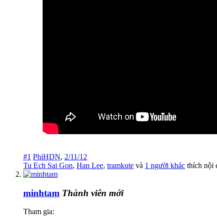
#1
PhiHDN
,
2/11/12
Tu Ech Sai Gon
,
Han Lee
,
tramkute
và
1 người khác
thích nội 
minhtam
Thành viên mới
Tham gia: