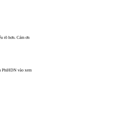
ểu rõ hơn. Cám ơn
bạn PhiHDN vào xem