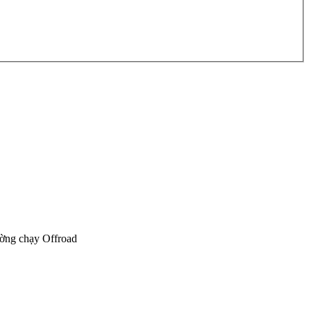
chiến sĩ diệt spam
ường chạy Offroad