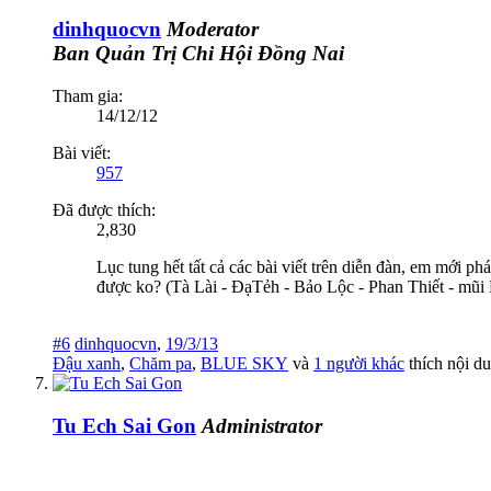
dinhquocvn
Moderator
Ban Quản Trị
Chi Hội Đồng Nai
Tham gia:
14/12/12
Bài viết:
957
Đã được thích:
2,830
Lục tung hết tất cả các bài viết trên diễn đàn, em mới p
được ko? (Tà Lài - ĐạTẻh - Bảo Lộc - Phan Thiết - mũi 
#6
dinhquocvn
,
19/3/13
Đậu xanh
,
Chăm pa
,
BLUE SKY
và
1 người khác
thích nội du
Tu Ech Sai Gon
Administrator