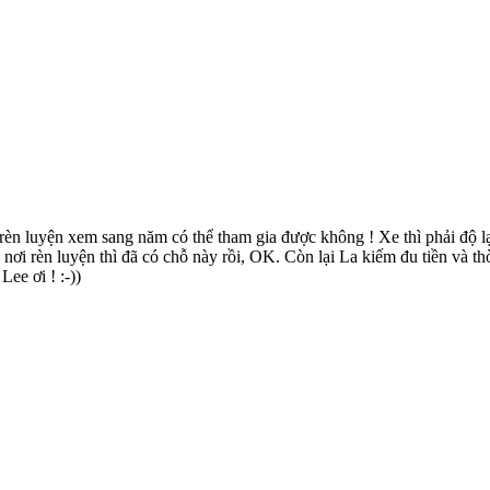
èn luyện xem sang năm có thể tham gia được không ! Xe thì phải độ lại
nơi rèn luyện thì đã có chỗ này rồi, OK. Còn lại La kiếm đu tiền và th
ee ơi ! :-))