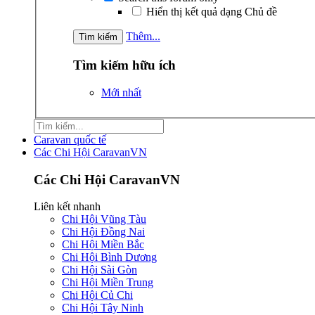
Hiển thị kết quả dạng Chủ đề
Thêm...
Tìm kiếm hữu ích
Mới nhất
Caravan quốc tế
Các Chi Hội CaravanVN
Các Chi Hội CaravanVN
Liên kết nhanh
Chi Hội Vũng Tàu
Chi Hội Đồng Nai
Chi Hội Miền Bắc
Chi Hội Bình Dương
Chi Hội Sài Gòn
Chi Hội Miền Trung
Chi Hội Củ Chi
Chi Hội Tây Ninh