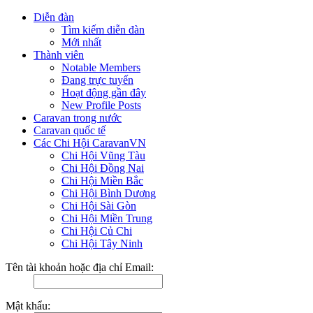
Diễn đàn
Tìm kiếm diễn đàn
Mới nhất
Thành viên
Notable Members
Đang trực tuyến
Hoạt động gần đây
New Profile Posts
Caravan trong nước
Caravan quốc tế
Các Chi Hội CaravanVN
Chi Hội Vũng Tàu
Chi Hội Đồng Nai
Chi Hội Miền Bắc
Chi Hội Bình Dương
Chi Hội Sài Gòn
Chi Hội Miền Trung
Chi Hội Củ Chi
Chi Hội Tây Ninh
Tên tài khoản hoặc địa chỉ Email:
Mật khẩu: