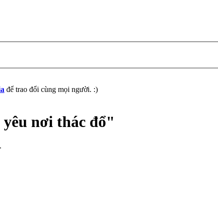
ia
để trao đổi cùng mọi người. :)
 yêu nơi thác đổ"
.