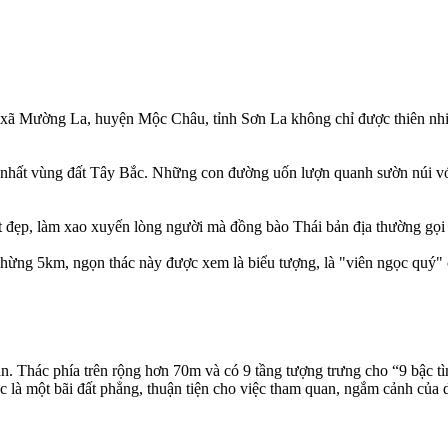
 xã Mường La, huyện Mộc Châu, tỉnh Sơn La không chỉ được thiên nhiê
nhất vùng đất Tây Bắc. Những con đường uốn lượn quanh sườn núi vớ
đẹp, làm xao xuyến lòng người mà đồng bào Thái bản địa thường gọi 
ng 5km, ngọn thác này được xem là biểu tượng, là "viên ngọc quý"
 Thác phía trên rộng hơn 70m và có 9 tầng tượng trưng cho “9 bậc tình
là một bãi đất phẳng, thuận tiện cho việc tham quan, ngắm cảnh của 