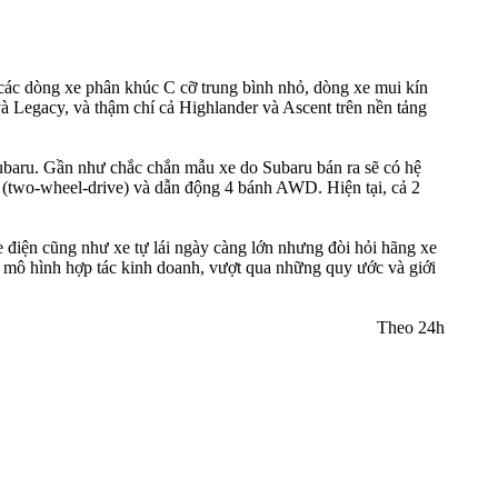
o các dòng xe phân khúc C cỡ trung bình nhỏ, dòng xe mui kín
 Legacy, và thậm chí cả Highlander và Ascent trên nền tảng
Subaru. Gần như chắc chắn mẫu xe do Subaru bán ra sẽ có hệ
 (two-wheel-drive) và dẫn động 4 bánh AWD. Hiện tại, cả 2
xe điện cũng như xe tự lái ngày càng lớn nhưng đòi hỏi hãng xe
một mô hình hợp tác kinh doanh, vượt qua những quy ước và giới
Theo 24h​