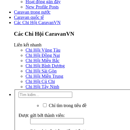
Hoạt động gần đây
New Profile Posts
Caravan trong nước
Caravan quốc tế
Các Chi Hội CaravanVN
Các Chi Hội CaravanVN
Liên kết nhanh
Chi Hội Vũng Tàu
Chi Hội Đồng Nai
Chi Hội Miền Bắc
Chi Hội Bình Dương
Chi Hội Sài Gòn
Chi Hội Miền Trung
Chi Hội Củ Chi
Chi Hội Tây Ninh
Chỉ tìm trong tiêu đề
Được gửi bởi thành viên: