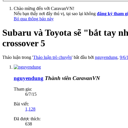
Chào mừng đến với CaravanVN!
Nếu bạn thấy nơi đây thú vị, tại sao lại không
đăng ký tham g
Bỏ qua thông báo này
Subaru và Toyota sẽ "bắt tay nh
crossover 5
Thảo luận trong '
Thảo luận trò chuyện
' bắt đầu bởi
nguyendung
,
9/6/
nguyendung
Thành viên CaravanVN
Tham gia:
6/7/15
Bài viết:
1,128
Đã được thích:
638