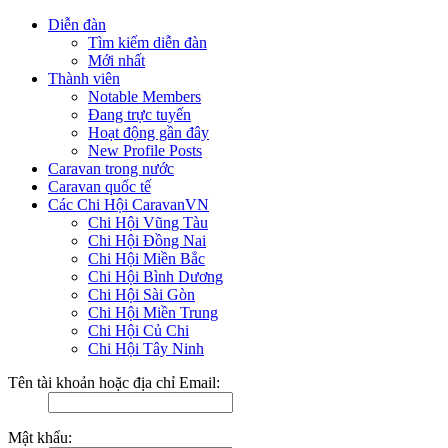
Diễn đàn
Tìm kiếm diễn đàn
Mới nhất
Thành viên
Notable Members
Đang trực tuyến
Hoạt động gần đây
New Profile Posts
Caravan trong nước
Caravan quốc tế
Các Chi Hội CaravanVN
Chi Hội Vũng Tàu
Chi Hội Đồng Nai
Chi Hội Miền Bắc
Chi Hội Bình Dương
Chi Hội Sài Gòn
Chi Hội Miền Trung
Chi Hội Củ Chi
Chi Hội Tây Ninh
Tên tài khoản hoặc địa chỉ Email:
Mật khẩu: