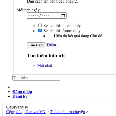
Dãn cách tên bằng dấu phẩy(,).
Mới hơn ngày:
Search this thread only
Search this forum only
Hiển thị kết quả dạng Chủ đề
Thêm...
Tìm kiếm hữu ích
Mới nhất
Đăng nhập
Đăng ký
CaravanVN
Cộng đồng CaravanVN
>
Thảo luận trò chuyện
>