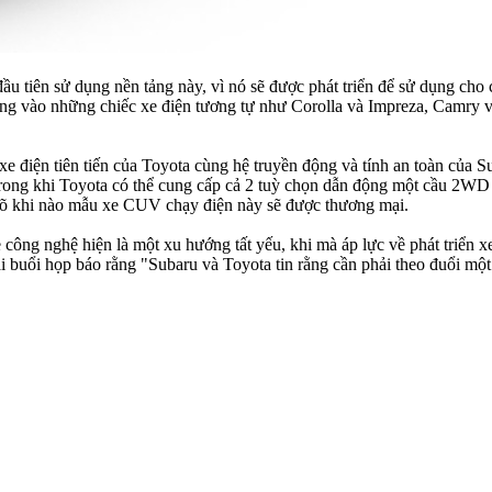
 đầu tiên sử dụng nền tảng này, vì nó sẽ được phát triển để sử dụng ch
ng vào những chiếc xe điện tương tự như Corolla và Impreza, Camry và
 điện tiên tiến của Toyota cùng hệ truyền động và tính an toàn của 
trong khi Toyota có thể cung cấp cả 2 tuỳ chọn dẫn động một cầu 2WD
 rõ khi nào mẫu xe CUV chạy điện này sẽ được thương mại.
ẻ công nghệ hiện là một xu hướng tất yếu, khi mà áp lực về phát triển 
ẻ tại buổi họp báo rằng "Subaru và Toyota tin rằng cần phải theo đuổi 