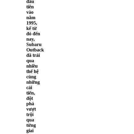
đầu
tiên
vào
năm
1995,
kể từ
đó đến
nay,
Subaru
Outback
đã trải
qua
nhiều
thế hệ
cùng
những
cải
tiến,
đột
phá
vượt
trội
qua
từng
giai