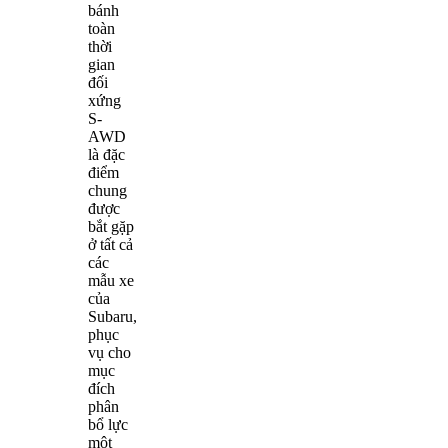
bánh
toàn
thời
gian
đối
xứng
S-
AWD
là đặc
điểm
chung
được
bắt gặp
ở tất cả
các
mẫu xe
của
Subaru,
phục
vụ cho
mục
đích
phân
bổ lực
một