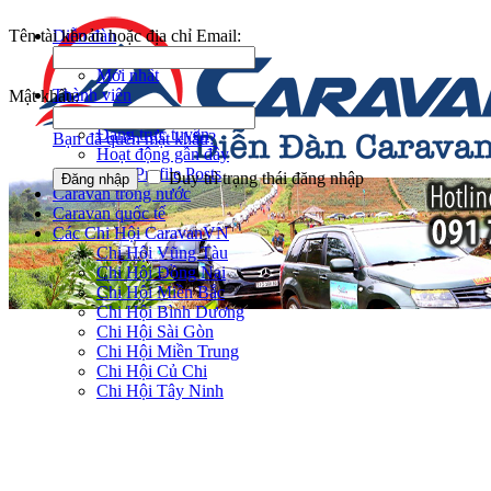
Tên tài khoản hoặc địa chỉ Email:
Diễn đàn
Tìm kiếm diễn đàn
Mới nhất
Thành viên
Mật khẩu:
Notable Members
Đang trực tuyến
Bạn đã quên mật khẩu?
Hoạt động gần đây
New Profile Posts
Duy trì trạng thái đăng nhập
Caravan trong nước
Caravan quốc tế
Các Chi Hội CaravanVN
Chi Hội Vũng Tàu
Chi Hội Đồng Nai
Chi Hội Miền Bắc
Chi Hội Bình Dương
Chi Hội Sài Gòn
Chi Hội Miền Trung
Chi Hội Củ Chi
Chi Hội Tây Ninh