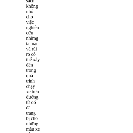
sách
không
nhỏ
cho
việc
nghiên
cứu
những
tai nạn
và rủi
ro có
thể xảy
đến
trong
quá
trình
chạy
xe trên
đường,
từ đó
đã
trang
bị cho
những
mẫu xe