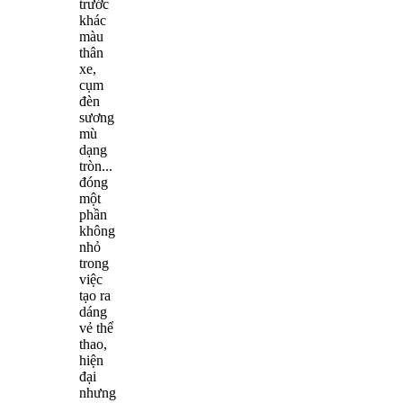
trước
khác
màu
thân
xe,
cụm
đèn
sương
mù
dạng
tròn...
đóng
một
phần
không
nhỏ
trong
việc
tạo ra
dáng
vẻ thể
thao,
hiện
đại
nhưng