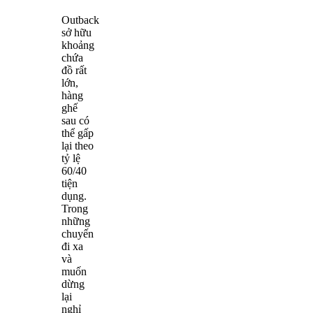
Outback
sở hữu
khoảng
chứa
đồ rất
lớn,
hàng
ghế
sau có
thể gấp
lại theo
tỷ lệ
60/40
tiện
dụng.
Trong
những
chuyến
đi xa
và
muốn
dừng
lại
nghỉ