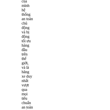
của
mình
hệ
thống
an toàn
chủ
động
và bị
động
tối ưu
hàng
đầu
trên
thế
giới,
và là
hãng
xe duy
nhất
vượt
qua
mọi
tiêu
chuẩn
an toàn