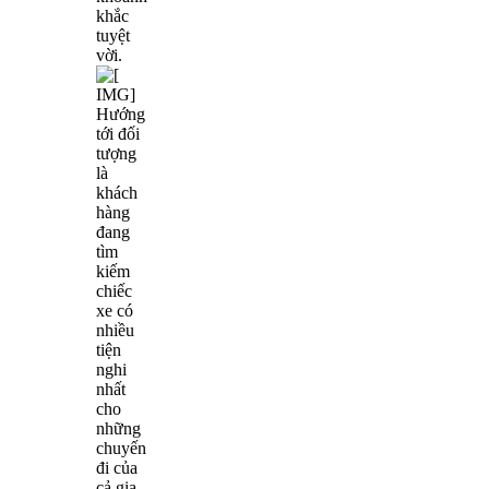
khắc
tuyệt
vời.
Hướng
tới đối
tượng
là
khách
hàng
đang
tìm
kiếm
chiếc
xe có
nhiều
tiện
nghi
nhất
cho
những
chuyến
đi của
cả gia