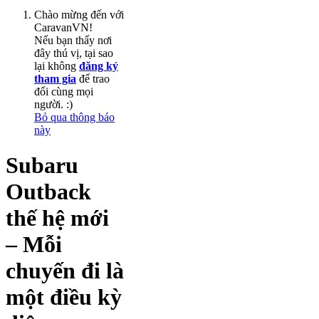
Chào mừng đến với
CaravanVN!
Nếu bạn thấy nơi
đây thú vị, tại sao
lại không
đăng ký
tham gia
để trao
đổi cùng mọi
người. :)
Bỏ qua thông báo
này
Subaru
Outback
thế hệ mới
– Mỗi
chuyến đi là
một điều kỳ