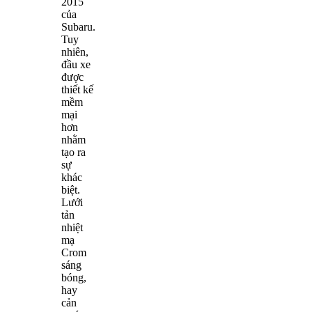
2015
của
Subaru.
Tuy
nhiên,
đầu xe
được
thiết kế
mềm
mại
hơn
nhằm
tạo ra
sự
khác
biệt.
Lưới
tản
nhiệt
mạ
Crom
sáng
bóng,
hay
cản