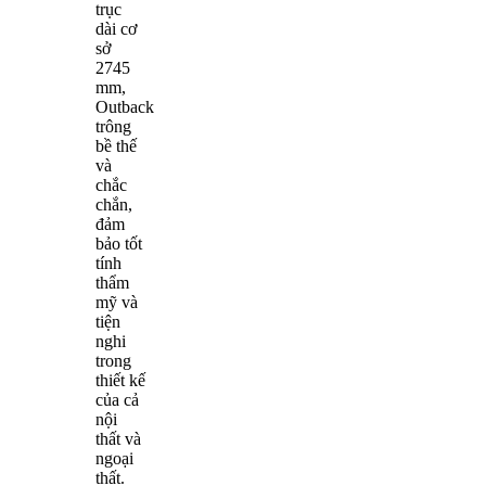
trục
dài cơ
sở
2745
mm,
Outback
trông
bề thế
và
chắc
chắn,
đảm
bảo tốt
tính
thẩm
mỹ và
tiện
nghi
trong
thiết kế
của cả
nội
thất và
ngoại
thất.