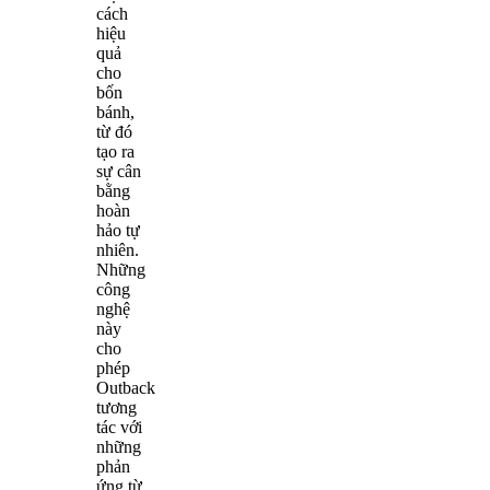
cách
hiệu
quả
cho
bốn
bánh,
từ đó
tạo ra
sự cân
bằng
hoàn
hảo tự
nhiên.
Những
công
nghệ
này
cho
phép
Outback
tương
tác với
những
phản
ứng từ