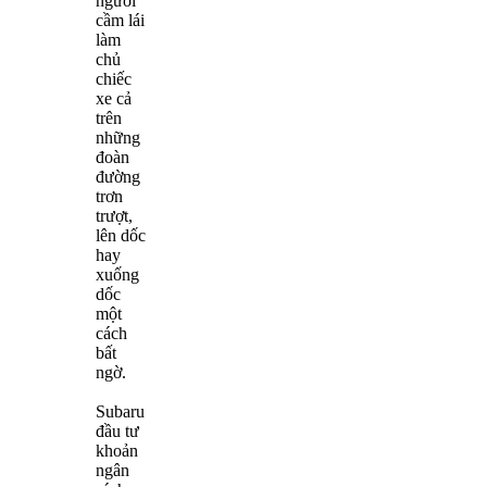
người
cầm lái
làm
chủ
chiếc
xe cả
trên
những
đoàn
đường
trơn
trượt,
lên dốc
hay
xuống
dốc
một
cách
bất
ngờ.
Subaru
đầu tư
khoản
ngân