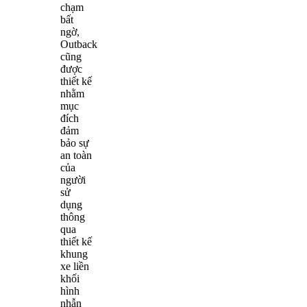
chạm
bất
ngờ,
Outback
cũng
được
thiết kế
nhằm
mục
đích
đảm
bảo sự
an toàn
của
người
sử
dụng
thông
qua
thiết kế
khung
xe liền
khối
hình
nhẫn