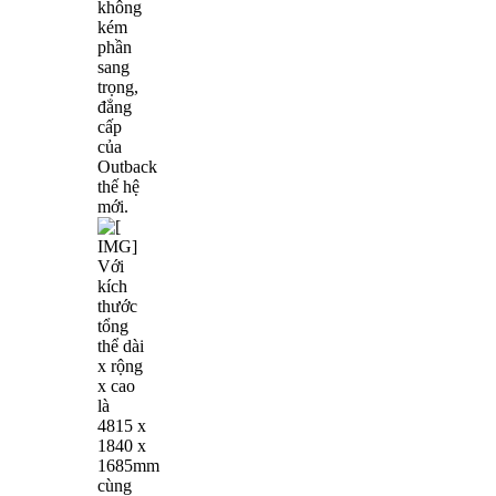
không
kém
phần
sang
trọng,
đẳng
cấp
của
Outback
thế hệ
mới.
Với
kích
thước
tổng
thể dài
x rộng
x cao
là
4815 x
1840 x
1685mm
cùng