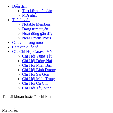
Diễn đàn
Tìm kiếm diễn đàn
Mới nhất
Thành viên
Notable Members
Đang trực tuyến
Hoạt động gần đây
New Profile Posts
Caravan trong nước
Caravan quốc tế
Các Chi Hội CaravanVN
Chi Hội Vũng Tàu
Chi Hội Đồng Nai
Chi Hội Miền Bắc
Chi Hội Bình Dương
Chi Hội Sài Gòn
Chi Hội Miền Trung
Chi Hội Củ Chi
Chi Hội Tây Ninh
Tên tài khoản hoặc địa chỉ Email:
Mật khẩu: