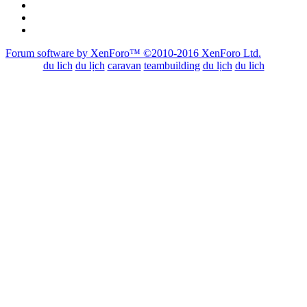
Forum software by XenForo™
©2010-2016 XenForo Ltd.
du lich
du lịch
caravan
teambuilding
du lịch
du lich