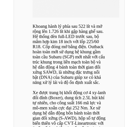
Khoang hành lý phía sau 522 lít và mở
rộng lên 1.726 lít khi gập hàng ghế sau.
Hệ thống đèn full-LED trước sau, bộ
mâm hợp kim 18 inch với lốp 225/60
R18. Cốp đóng mở bằng điện. Outback
hoàn toàn mới sử dụng hệ khung gầm
toàn cầu Subaru (SGP) mới nhất với cấu
trúc khung trong liền mạch toàn bộ và
hệ dẫn động 4 bánh toàn thời gian đối
xứng SAWD, là những đặc trưng nổi
bật (DNA) của Subaru giúp xe có khả
năng xử lý lái và độ ổn định xuất sắc.
Xe được trang bị khối động cơ 4 xy-lanh
đối đỉnh (Boxer), dung tích 2.5L hút khí
tự nhiên, cho công suất 166 mã lực và
mô-men xoắn cực đại 252 Nm. Xe sử
dụng hệ dẫn động bốn bánh toàn thời
gian đối xứng (S-AWD), hộp số tự động
biến thiên vô cấp CVT-Lineartronic với