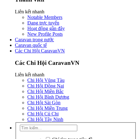
Liên kết nhanh
Notable Members
Đang trực tuyến
Hoạt động gần đây
New Profile Posts
Caravan trong nước
Caravan quốc tế
Các Chi Hội CaravanVN
Các Chi Hội CaravanVN
Liên kết nhanh
Chi Hội Vũng Tàu
Chi Hội Đồng Nai
Chi Hội Miền Bắc
Chi Hội Bình Dương
Chi Hội Sài Gòn
Chi Hội Miền Trung
Chi Hội Củ Chi
Chi Hội Tây Ninh