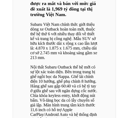
được ra mắt và bán với mức giá
đề xuất là 1,969 tỷ đồng tại thị
trường Việt Nam.
Subaru Việt Nam chính thức giới thiệu
dòng xe Outback hoàn toàn mới, thuộc
thế hệ thứ 6 với nhiều thay đổi về thiết
kế và trang bị công nghệ. Mẫu SUV sở
hữu kích thước dài x rộng x cao lần lượt
là: 4.870 x 1.875 x 1.675 mm, chiều dài
cơ sở 2.745 mm và khoảng sáng gầm xe
213 mm.
Nội thất Subaru Outback thế hệ mới có
sự lột xác toàn diện. Bên trong trang bị
ghế ngồi bọc da Nappa. Ghế lái chỉnh
điện 10 hướng, ghế phụ chỉnh 8 hướng.
Hàng ghế sau gập 60:40 và có bệ tỳ tay
ở giữa ghế sau với ngăn đựng cốc nước.
Chìa khóa keyless entry, khởi động nút
bấm. Vô-lăng bọc da có lẫy chuyển số
giả lập. Màn hình trung tâm kích thước
11,6 inch có hỗ trợ Apple
CarPlay/Android Auto và hệ thống định