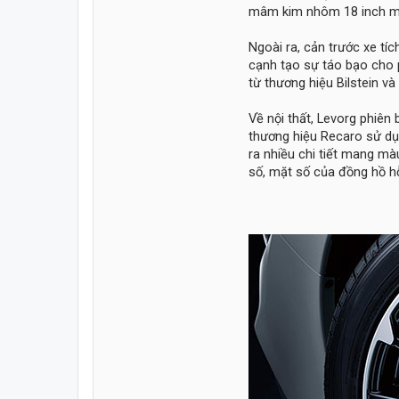
mâm kim nhôm 18 inch man
Ngoài ra, cản trước xe t
cạnh tạo sự táo bạo cho 
từ thương hiệu Bilstein và
Về nội thất, Levorg phiên
thương hiệu Recaro sử dụn
ra nhiều chi tiết mang mà
số, mặt số của đồng hồ hỗ 