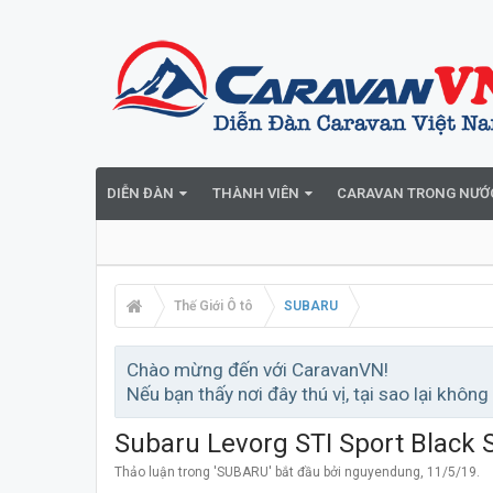
DIỄN ĐÀN
THÀNH VIÊN
CARAVAN TRONG NƯỚ
Thế Giới Ô tô
SUBARU
Chào mừng đến với CaravanVN!
Nếu bạn thấy nơi đây thú vị, tại sao lại không
Subaru Levorg STI Sport Black S
Thảo luận trong '
SUBARU
' bắt đầu bởi
nguyendung
,
11/5/19
.