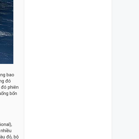
ăng bao
ong đó
 đó phiên
uống bốn
onal),
 nhiều
màu đỏ, bộ