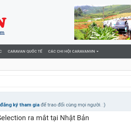
C
CARAVAN QUỐC TẾ
CÁC CHI HỘI CARAVANVN
đăng ký tham gia
để trao đổi cùng mọi người. :)
election ra mắt tại Nhật Bản