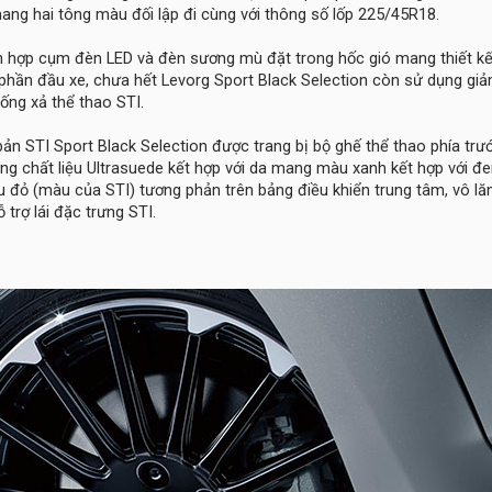
g hai tông màu đối lập đi cùng với thông số lốp 225/45R18.
ích hợp cụm đèn LED và đèn sương mù đặt trong hốc gió mang thiết k
phần đầu xe, chưa hết Levorg Sport Black Selection còn sử dụng gi
 ống xả thể thao STI.
 bản STI Sport Black Selection được trang bị bộ ghế thể thao phía trư
g chất liệu Ultrasuede kết hợp với da mang màu xanh kết hợp với đe
u đỏ (màu của STI) tương phản trên bảng điều khiển trung tâm, vô lă
trợ lái đặc trưng STI.