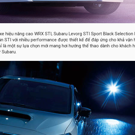
 xe hiệu năng cao WRX STI, Subaru Levorg STI Sport Black Selection
uần STI với nhiều performance được thiết kế để đáp ứng cho khả vận
hỉ là một sự lựa chọn mới mang hơi hướng thể thao dành cho khách 
 Subaru.