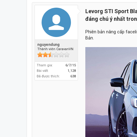
Levorg STI Sport Bla
đáng chú ý nhất tron
Phiên bản nâng cấp faceli
Bản.
nguyendung
Thành viên CaravanVN
Tham gia:
6/7/15
Bài viết:
1,128
Đã được thích:
638