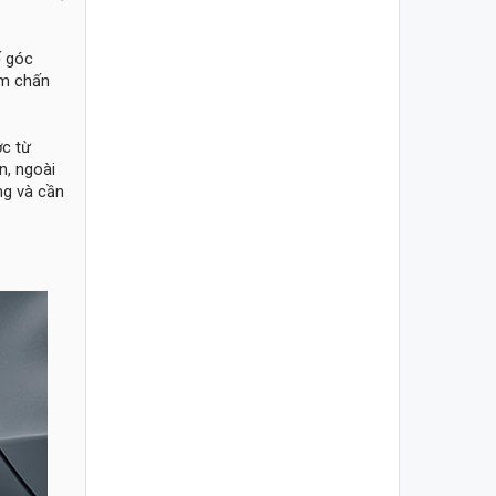
ế góc
ảm chấn
ớc từ
n, ngoài
ng và cần