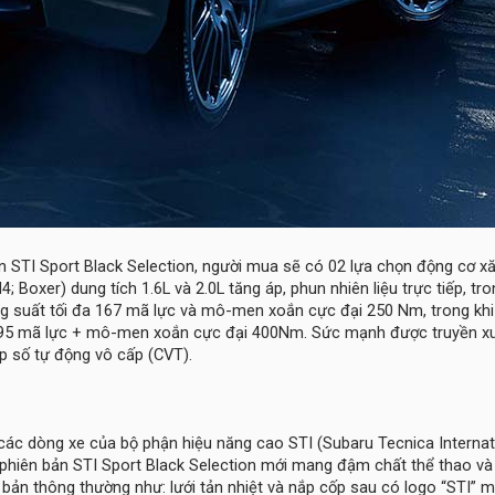
n STI Sport Black Selection, người mua sẽ có 02 lựa chọn động cơ x
4; Boxer) dung tích 1.6L và 2.0L tăng áp, phun nhiên liệu trực tiếp, tr
g suất tối đa 167 mã lực và mô-men xoắn cực đại 250 Nm, trong khi
295 mã lực + mô-men xoắn cực đại 400Nm. Sức mạnh được truyền x
 số tự động vô cấp (CVT).
các dòng xe của bộ phận hiệu năng cao STI (Subaru Tecnica Internati
 phiên bản STI Sport Black Selection mới mang đậm chất thể thao và
 bản thông thường như: lưới tản nhiệt và nắp cốp sau có logo “STI” 