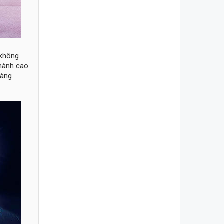
 không
 hành cao
hàng