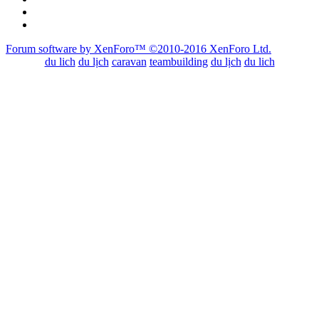
Forum software by XenForo™
©2010-2016 XenForo Ltd.
du lich
du lịch
caravan
teambuilding
du lịch
du lich