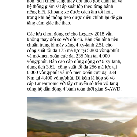
hơn, đèn chiếu sáng thay đổi theo góc đánh lái và
hệ thống giám sát áp suất lốp theo từng bánh
riêng biệt. Khoang xe được cách âm tốt hơn,
trong khi hệ thống treo được điều chỉnh lại để gia
tăng cảm giác thể thao.
Các lựa chọn động cơ cho Legacy 2018 vẫn
không thay đổi so với đời cũ. Bản cấu hình tiêu
chuẩn trang bị máy xăng 4 xy-lanh 2.5L cho
công suất tối đa 175 mã lực tại 5.800 vòng/phút
và mô-men xoắn cực đại 235 Nm tại 4.000
vòng/phút. Bản cao cấp dùng động cơ 6 xy-lanh,
dung tích 3.6L, công suất tối đa 256 mã lực tại
6.000 vòng/phút và mô-men xoắn cực đại 334
Nm tại 4.400 vòng/phút. Đi kèm là hộp số vô
cấp Lineartronic với lẫy chuyển số trên vô-lăng
cùng hệ dẫn động 4 bánh toàn thời gian S-AWD.