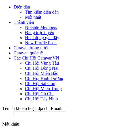
Diễn đàn
Tìm kiếm diễn đàn
Mới nhất
Thành viên
Notable Members
Đang trực tuyến
Hoạt động gần đây
New Profile Posts
Caravan trong nước
Caravan quốc tế
Các Chi Hội CaravanVN
Chi Hội Vũng Tàu
Chi Hội Đồng Nai
Chi Hội Miền Bắc
Chi Hội Bình Dương
Chi Hội Sài Gòn
Chi Hội Miền Trung
Chi Hội Củ Chi
Chi Hội Tây Ninh
Tên tài khoản hoặc địa chỉ Email:
Mật khẩu: