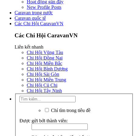
Hoạt động gần đây
New Profile Posts
Caravan trong nước
Caravan quốc tế
Các Chi Hội CaravanVN
Các Chi Hội CaravanVN
Liên kết nhanh
Chi Hội Vũng Tàu
Chi Hội Đồng Nai
Chi Hội Miền Bắc
Chi Hội Bình Dương
Chi Hội Sài Gòn
Chi Hội Miền Trung
Chi Hội Củ Chi
Chi Hội Tây Ninh
Chỉ tìm trong tiêu đề
Được gửi bởi thành viên: