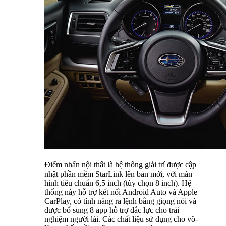
Điểm nhấn nội thất là hệ thống giải trí được cập
nhật phần mềm StarLink lên bản mới, với màn
hình tiêu chuẩn 6,5 inch (tùy chọn 8 inch). Hệ
thống này hỗ trợ kết nối Android Auto và Apple
CarPlay, có tính năng ra lệnh bằng giọng nói và
được bổ sung 8 app hỗ trợ đắc lực cho trải
nghiệm người lái. Các chất liệu sử dụng cho vô-