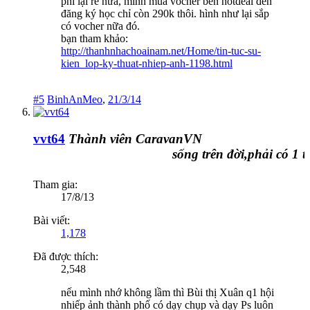
phí lại rẻ nữa, mình mua vocher bên hotdeal đến
đăng ký học chỉ còn 290k thôi. hình như lại sắp
có vocher nữa đó.
bạn tham khảo:
http://thanhnhachoainam.net/Home/tin-tuc-su-
kien_lop-ky-thuat-nhiep-anh-1198.html
#5
BinhAnMeo
,
21/3/14
vvt64
Thành viên CaravanVN
sống trên đời,phải có 1 tấm
Tham gia:
17/8/13
Bài viết:
1,178
Đã được thích:
2,548
nếu mình nhớ không lầm thì Bùi thị Xuân q1 hội
nhiếp ảnh thành phố có dạy chụp và dạy Ps luôn