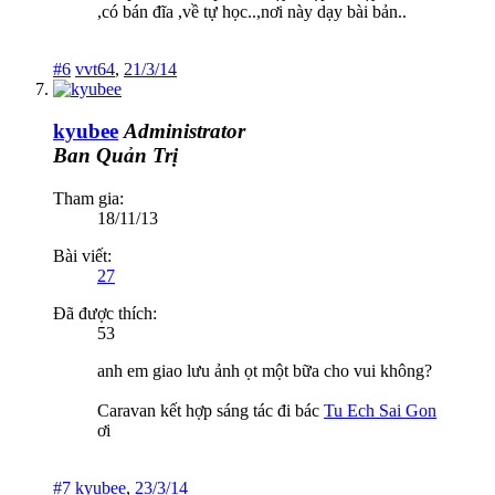
,có bán đĩa ,về tự học..,nơi này dạy bài bản..
#6
vvt64
,
21/3/14
kyubee
Administrator
Ban Quản Trị
Tham gia:
18/11/13
Bài viết:
27
Đã được thích:
53
anh em giao lưu ảnh ọt một bữa cho vui không?
Caravan kết hợp sáng tác đi bác
Tu Ech Sai Gon
ơi
#7
kyubee
,
23/3/14