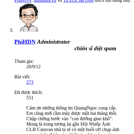
PhiHDN
,
dinhquocvn
và
Tu Ech Sai Gon
thích nội dung này.
PhiHDN
Administrator
chiến sĩ diệt spam
Tham gia:
20/9/12
Bài viết:
273
Đã được thích:
551
Cảm ơn những thông tin QuangNgoc cung cấp.
Em cũng mới cầm máy được một hai tháng thôi.
Chập chững bước vào "con đường gian khổ".
Mong là trong tương lai gần Hội Nhiếp Ảnh
CLB Caravan nhà ta sẽ có một buổi off chụp ảnh