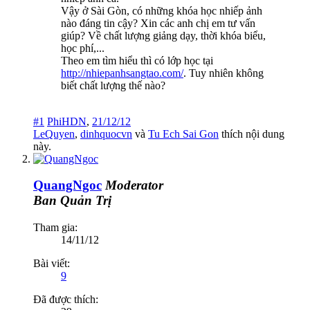
Vậy ở Sài Gòn, có những khóa học nhiếp ảnh
nào đáng tin cậy? Xin các anh chị em tư vấn
giúp? Về chất lượng giảng dạy, thời khóa biểu,
học phí,...
Theo em tìm hiểu thì có lớp học tại
http://nhiepanhsangtao.com/
. Tuy nhiên không
biết chất lượng thế nào?
#1
PhiHDN
,
21/12/12
LeQuyen
,
dinhquocvn
và
Tu Ech Sai Gon
thích nội dung
này.
QuangNgoc
Moderator
Ban Quản Trị
Tham gia:
14/11/12
Bài viết:
9
Đã được thích: