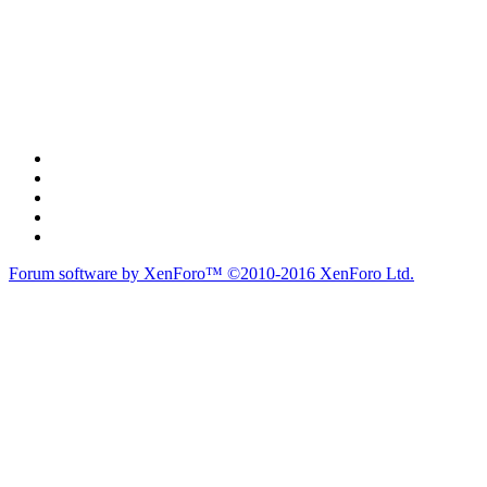
Forum software by XenForo™
©2010-2016 XenForo Ltd.
du lich
du lịch
caravan
teambuilding
du lịch
du lich
Diễn đàn
Liên kết nhanh
Tìm kiếm diễn đàn
Mới nhất
Thành viên