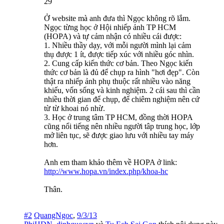
29
Ở website mà anh đưa thì Ngọc không rõ lắm.
Ngọc từng học ở Hội nhiếp ảnh TP HCM
(HOPA) và tự cảm nhận có nhiều cái được:
1. Nhiều thầy dạy, với mỗi người mình lại cảm
thụ được 1 ít, được tiếp xúc với nhiều góc nhìn.
2. Cung cấp kiến thức cơ bản. Theo Ngọc kiến
thức cơ bản là đủ để chụp ra hình "hơi đẹp". Còn
thật ra nhiếp ảnh phụ thuộc rất nhiều vào năng
khiếu, vốn sống và kinh nghiệm. 2 cái sau thì cần
nhiều thời gian để chụp, để chiêm nghiệm nên cứ
từ từ khoai nó nhừ.
3. Học ở trung tâm TP HCM, đồng thời HOPA
cũng nổi tiếng nên nhiều người tâp trung học, lớp
mở liên tục, sẽ được giao lưu với nhiều tay máy
hơn.
Anh em tham khảo thêm về HOPA ở link:
http://www.hopa.vn/index.php/khoa-hc
Thân.
#2
QuangNgoc
,
9/3/13