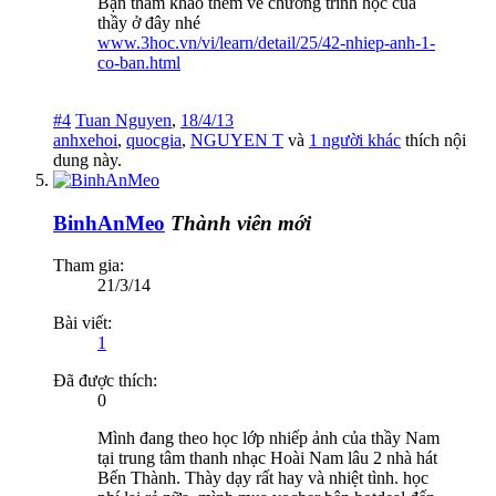
Bạn tham khảo thêm về chương trình học của
thầy ở đây nhé
www.3hoc.vn/vi/learn/detail/25/42-nhiep-anh-1-
co-ban.html
#4
Tuan Nguyen
,
18/4/13
anhxehoi
,
quocgia
,
NGUYEN T
và
1 người khác
thích nội
dung này.
BinhAnMeo
Thành viên mới
Tham gia:
21/3/14
Bài viết:
1
Đã được thích:
0
Mình đang theo học lớp nhiếp ảnh của thầy Nam
tại trung tâm thanh nhạc Hoài Nam lâu 2 nhà hát
Bến Thành. Thày dạy rất hay và nhiệt tình. học