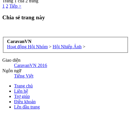
Trang 1 của 2 trang
1
2
Tiếp >
Chia sẻ trang này
CaravanVN
Hoạt động Hội Nhóm
>
Hội Nhiếp Ảnh
>
Giao diện
CaravanVN 2016
Ngôn ngữ
Tiếng Việt
Trang chủ
Liên hệ
Trợ giúp
Điều khoản
Lên đầu trang