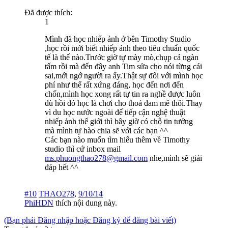
Đã được thích:
1
Mình đã học nhiếp ảnh ở bên Timothy Studio
,học rồi mới biết nhiếp ảnh theo tiêu chuẩn quốc
tế là thế nào.Trước giờ tự mày mò,chụp cả ngàn
tấm rồi mà đến đây anh Tim sửa cho nói từng cái
sai,mới ngớ người ra ấy.Thật sự đối với mình học
phí như thế rất xứng đáng, học đến nơi đến
chốn,mình học xong rất tự tin ra nghề được luôn
dù hồi đó học là chơi cho thoả đam mê thôi.Thay
vì du học nước ngoài để tiếp cận nghệ thuật
nhiếp ảnh thế giới thì bây giờ có chỗ tin tưởng
mà mình tự hào chia sẽ với các bạn ^^
Các bạn nào muốn tìm hiểu thêm về Timothy
studio thì cứ inbox mail
ms.phuongthao278@gmail.com
nhe,mình sẽ giải
đáp hết ^^
#10
THAO278
,
9/10/14
PhiHDN
thích nội dung này.
(Bạn phải Đăng nhập hoặc Đăng ký để đăng bài viết)