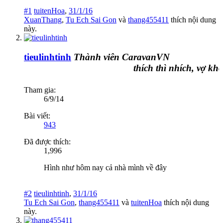
#1
tuitenHoa
,
31/1/16
XuanThang
,
Tu Ech Sai Gon
và
thang455411
thích nội dung
này.
tieulinhtinh
Thành viên CaravanVN
thích thì nhích, vợ khôn
Tham gia:
6/9/14
Bài viết:
943
Đã được thích:
1,996
Hình như hôm nay cả nhà mình về đây
#2
tieulinhtinh
,
31/1/16
Tu Ech Sai Gon
,
thang455411
và
tuitenHoa
thích nội dung
này.