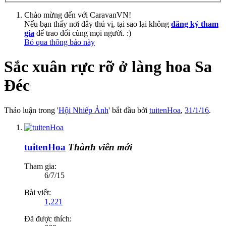
Chào mừng đến với CaravanVN!
Nếu bạn thấy nơi đây thú vị, tại sao lại không
đăng ký tham
gia
để trao đổi cùng mọi người. :)
Bỏ qua thông báo này
Sắc xuân rực rỡ ở làng hoa Sa
Đéc
Thảo luận trong '
Hội Nhiếp Ảnh
' bắt đầu bởi
tuitenHoa
,
31/1/16
.
tuitenHoa
Thành viên mới
Tham gia:
6/7/15
Bài viết:
1,221
Đã được thích: