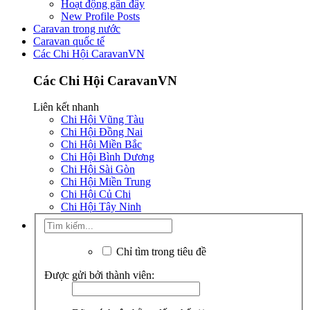
Hoạt động gần đây
New Profile Posts
Caravan trong nước
Caravan quốc tế
Các Chi Hội CaravanVN
Các Chi Hội CaravanVN
Liên kết nhanh
Chi Hội Vũng Tàu
Chi Hội Đồng Nai
Chi Hội Miền Bắc
Chi Hội Bình Dương
Chi Hội Sài Gòn
Chi Hội Miền Trung
Chi Hội Củ Chi
Chi Hội Tây Ninh
Chỉ tìm trong tiêu đề
Được gửi bởi thành viên: