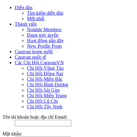
Diễn đàn
Tìm kiếm diễn đàn
Mới nhất
Thành viên
Notable Members
Đang trực tuyến
Hoạt động gần đây
New Profile Posts
Caravan trong nước
Caravan quốc tế
Các Chi Hội CaravanVN
Chi Hội Vũng Tàu
Chi Hội Đồng Nai
Chi Hội Miền Bắc
Chi Hội Bình Dương
Chi Hội Sài Gòn
Chi Hội Miền Trung
Chi Hội Củ Chi
Chi Hội Tây Ninh
Tên tài khoản hoặc địa chỉ Email:
Mật khẩu: