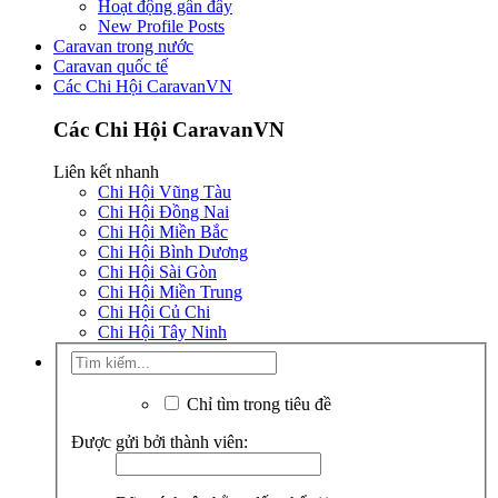
Hoạt động gần đây
New Profile Posts
Caravan trong nước
Caravan quốc tế
Các Chi Hội CaravanVN
Các Chi Hội CaravanVN
Liên kết nhanh
Chi Hội Vũng Tàu
Chi Hội Đồng Nai
Chi Hội Miền Bắc
Chi Hội Bình Dương
Chi Hội Sài Gòn
Chi Hội Miền Trung
Chi Hội Củ Chi
Chi Hội Tây Ninh
Chỉ tìm trong tiêu đề
Được gửi bởi thành viên: