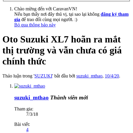
Chào mừng đến với CaravanVN!
Nếu bạn thấy nơi đây thú vị, tại sao lại không
đăng ký tham
gia
để trao đổi cùng mọi người. :)
Bỏ qua thông báo này
Oto Suzuki XL7 hoãn ra mắt
thị trường và vẫn chưa có giá
chính thức
Thảo luận trong '
SUZUKI
' bắt đầu bởi
suzuki_mthao
,
10/4/20
.
suzuki_mthao
Thành viên mới
Tham gia:
7/3/18
Bài viết:
4