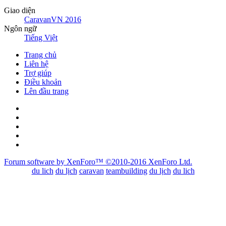
Giao diện
CaravanVN 2016
Ngôn ngữ
Tiếng Việt
Trang chủ
Liên hệ
Trợ giúp
Điều khoản
Lên đầu trang
Forum software by XenForo™
©2010-2016 XenForo Ltd.
du lich
du lịch
caravan
teambuilding
du lịch
du lich