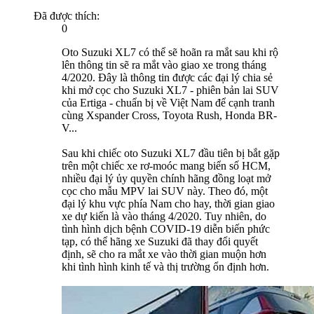
Đã được thích:
0
Oto Suzuki XL7 có thể sẽ hoãn ra mắt sau khi rộ
lên thông tin sẽ ra mắt vào giao xe trong tháng
4/2020. Đây là thông tin được các đại lý chia sẻ
khi mở cọc cho Suzuki XL7 - phiên bản lai SUV
của Ertiga - chuẩn bị về Việt Nam để cạnh tranh
cùng Xspander Cross, Toyota Rush, Honda BR-
V...
Sau khi chiếc oto Suzuki XL7 đầu tiên bị bắt gặp
trên một chiếc xe rơ-moóc mang biển số HCM,
nhiều đại lý ủy quyền chính hãng đồng loạt mở
cọc cho mẫu MPV lai SUV này. Theo đó, một
đại lý khu vực phía Nam cho hay, thời gian giao
xe dự kiến là vào tháng 4/2020. Tuy nhiên, do
tình hình dịch bệnh COVID-19 diễn biến phức
tạp, có thể hãng xe Suzuki đã thay đổi quyết
định, sẽ cho ra mắt xe vào thời gian muộn hơn
khi tình hình kinh tế và thị trường ổn định hơn.