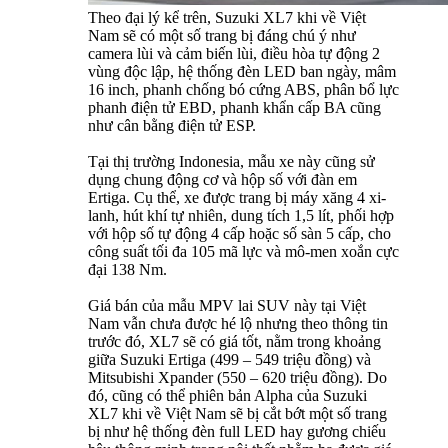
Theo đại lý kể trên, Suzuki XL7 khi về Việt
Nam sẽ có một số trang bị đáng chú ý như
camera lùi và cảm biến lùi, điều hòa tự động 2
vùng độc lập, hệ thống đèn LED ban ngày, mâm
16 inch, phanh chống bó cứng ABS, phân bổ lực
phanh điện tử EBD, phanh khẩn cấp BA cũng
như cân bằng điện tử ESP.
Tại thị trường Indonesia, mẫu xe này cũng sử
dụng chung động cơ và hộp số với đàn em
Ertiga. Cụ thể, xe được trang bị máy xăng 4 xi-
lanh, hút khí tự nhiên, dung tích 1,5 lít, phối hợp
với hộp số tự động 4 cấp hoặc số sàn 5 cấp, cho
công suất tối đa 105 mã lực và mô-men xoắn cực
đại 138 Nm.
Giá bán của mẫu MPV lai SUV này tại Việt
Nam vẫn chưa được hé lộ nhưng theo thông tin
trước đó, XL7 sẽ có giá tốt, nằm trong khoảng
giữa Suzuki Ertiga (499 – 549 triệu đồng) và
Mitsubishi Xpander (550 – 620 triệu đồng). Do
đó, cũng có thể phiên bản Alpha của Suzuki
XL7 khi về Việt Nam sẽ bị cắt bớt một số trang
bị như hệ thống đèn full LED hay gương chiếu