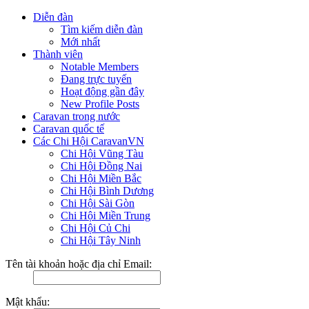
Diễn đàn
Tìm kiếm diễn đàn
Mới nhất
Thành viên
Notable Members
Đang trực tuyến
Hoạt động gần đây
New Profile Posts
Caravan trong nước
Caravan quốc tế
Các Chi Hội CaravanVN
Chi Hội Vũng Tàu
Chi Hội Đồng Nai
Chi Hội Miền Bắc
Chi Hội Bình Dương
Chi Hội Sài Gòn
Chi Hội Miền Trung
Chi Hội Củ Chi
Chi Hội Tây Ninh
Tên tài khoản hoặc địa chỉ Email:
Mật khẩu: