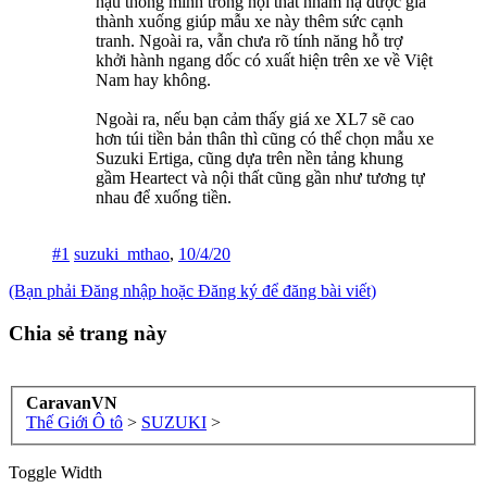
hậu thông minh trong nội thất nhằm hạ được giá
thành xuống giúp mẫu xe này thêm sức cạnh
tranh. Ngoài ra, vẫn chưa rõ tính năng hỗ trợ
khởi hành ngang dốc có xuất hiện trên xe về Việt
Nam hay không.
Ngoài ra, nếu bạn cảm thấy giá xe XL7 sẽ cao
hơn túi tiền bản thân thì cũng có thể chọn mẫu xe
Suzuki Ertiga, cũng dựa trên nền tảng khung
gầm Heartect và nội thất cũng gần như tương tự
nhau để xuống tiền.
#1
suzuki_mthao
,
10/4/20
(Bạn phải Đăng nhập hoặc Đăng ký để đăng bài viết)
Chia sẻ trang này
CaravanVN
Thế Giới Ô tô
>
SUZUKI
>
Toggle Width