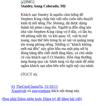
Stanley, bang Colorado, Mỹ
Khách sạn Stanley là nguồn cảm hứng để
Stephen King chấp bút viết nên cuốn tiểu thuyết
kinh dị nổi tiếng
The Shining
, đã được dựng
thành bộ phim cùng tên. Người ta đồn rằng khi
nhà văn Stephen King cùng vợ ở đây, có lần họ
rời phòng một lúc và khi quay về, vali bị mở
toang, mọi thứ bên trong bị xé nát và quăng tung
tóe trong phòng riêng. Những vị "khách không
mời mà đến" này gồm hồn ma một phụ nữ bị
đóng băng đến chết dưới tầng hầm, và chủ nhân
cũ của khách sạn F.O.Stanley. Hồn ông thường
lang thang qua các hành lang và đại sảnh để nhìn
ngắm khách sạn nằm bên trên ngôi mộ của mình.
(TGCT st).
#1
TheGioiChungTa
,
31/10/15
Xuanlynh
và
nguyendung
thích nội dung này.
(Bạn phải Đăng nhập hoặc Đăng ký để đăng bài viết)