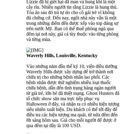
Lizzie đã bị giết hại dã man và hung khí là một
cây rìu. Nhiều người tin rằng Lizzie là hung thủ.
Tòa án sau đó trả tự do cho cô gái trẻ vì không
đủ chứng cứ. Đến nay, ngôi nhà này vẫn là một
trong những điểm đến được xếp vào top đáng sợ
trên nước Mỹ. Bạn có thể thuê phòng ngủ qua
đêm tại nơi này, giá cả tùy thuộc vào từng phòng
và từng mùa.
Waverly Hills, Louisville, Kentucky
Vào những năm đầu thế kỷ 10, viện điều dưỡng
Waverly Hills được xây dựng để trở thành nơi
chữa trị cho những bệnh nhân lao phổi. Các
bệnh nhân được thử nghiệm nhiều loại thuốc
chữa bệnh, dẫn đến tình trạng hàng ngàn người
từ già trẻ, lớn bé đã thiệt mạng. Ghost Hunters đã
tổ chức show săn ma trực tiếp phục vụ
Halloween ở đây, và nhận ra có nhiều hiện tượng
siêu nhiên xuất hiện. Du khách có thể tới đây để
điều tra các hiện tượng ma quái, từ nửa đêm đến
8h sáng hôm sau. Giá cho mỗi người để được ở
qua đêm tại đây là 100 USD.