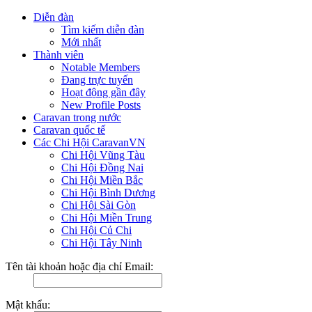
Diễn đàn
Tìm kiếm diễn đàn
Mới nhất
Thành viên
Notable Members
Đang trực tuyến
Hoạt động gần đây
New Profile Posts
Caravan trong nước
Caravan quốc tế
Các Chi Hội CaravanVN
Chi Hội Vũng Tàu
Chi Hội Đồng Nai
Chi Hội Miền Bắc
Chi Hội Bình Dương
Chi Hội Sài Gòn
Chi Hội Miền Trung
Chi Hội Củ Chi
Chi Hội Tây Ninh
Tên tài khoản hoặc địa chỉ Email:
Mật khẩu: