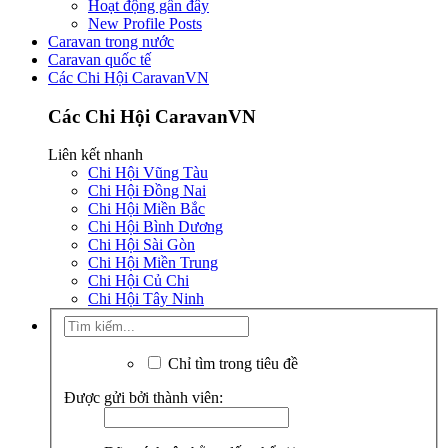
Hoạt động gần đây
New Profile Posts
Caravan trong nước
Caravan quốc tế
Các Chi Hội CaravanVN
Các Chi Hội CaravanVN
Liên kết nhanh
Chi Hội Vũng Tàu
Chi Hội Đồng Nai
Chi Hội Miền Bắc
Chi Hội Bình Dương
Chi Hội Sài Gòn
Chi Hội Miền Trung
Chi Hội Củ Chi
Chi Hội Tây Ninh
Chỉ tìm trong tiêu đề
Được gửi bởi thành viên: