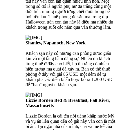
tàu này vẫn còn lẩn quẩn nhiều linh hồn. Một
trong số đó là người phụ nữ da trắng cùng một
đứa trẻ - những người từng chết đuối trong bể
bơi trên tàu. Thuê phòng để săn ma trong dịp
Halloween trên con tàu này là điều mà nhiều du
khách trong suốt các năm qua vẫn thường làm.
Shanley, Napanoch, New York
Khách sạn này có những căn phòng được giấu
kín và một tầng hầm đáng sợ. Nhiều du khách
từng thuê ở đây cho biết, họ tin rằng có nhiều
hiện tượng ma quái đã xảy ra. Bạn có thể thuê
phòng ở đây với giá 85 USD một đêm để tự
khám phá các điều bí ẩn hoặc bỏ ra 1.200 USD
để "bao" nguyên khách sạn.
Lizzie Borden Bed & Breakfast, Fall River,
Massachusetts
Lizzie Borden là cái tên nổi tiếng khắp nước Mỹ,
và vụ án liên quan đến cô gái này vẫn còn là một
bí ẩn. Tại ngôi nhà của mình, cha và mẹ kế của