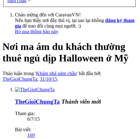
năm châu
>
Chào mừng đến với CaravanVN!
Nếu bạn thấy nơi đây thú vị, tại sao lại không
đăng ký tham
gia
để trao đổi cùng mọi người. :)
Bỏ qua thông báo này
Nơi ma ám du khách thường
thuê ngủ dịp Halloween ở Mỹ
Thảo luận trong '
Khám phá năm châu
' bắt đầu bởi
TheGioiChungTa
,
31/10/15
.
TheGioiChungTa
Thành viên mới
Tham gia:
6/7/15
Bài viết:
169