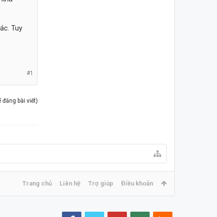
ác. Tuy
#1
đăng bài viết)
Trang chủ
Liên hệ
Trợ giúp
Điều khoản