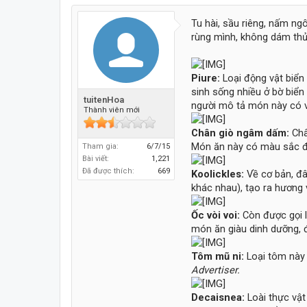
Tu hài, sầu riêng, nấm ng
rùng mình, không dám thử
Piure:
Loại động vật biển
sinh sống nhiều ở bờ biển
tuitenHoa
người mô tả món này có v
Thành viên mới
Chân giò ngâm dấm:
Châ
Món ăn này có màu sắc đ
Tham gia:
6/7/15
Bài viết:
1,221
Đã được thích:
669
Koolickles:
Về cơ bản, đâ
khác nhau), tạo ra hương 
Ốc vòi voi
:
Còn được gọi l
món ăn giàu dinh dưỡng, 
Tôm mũ ni:
Loại tôm này 
Advertiser.
Decaisnea:
Loài thực vật