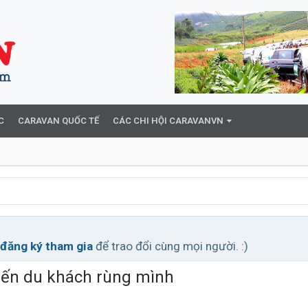
C
CARAVAN QUỐC TẾ
CÁC CHI HỘI CARAVANVN
đăng ký tham gia
để trao đổi cùng mọi người. :)
iến du khách rùng mình