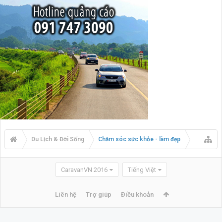
Du Lịch & Đời Sống
Chăm sóc sức khỏe - làm đẹp
CaravanVN 2016
Tiếng Việt
Liên hệ
Trợ giúp
Điều khoản