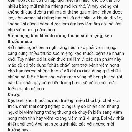
kiểm soát các cơ hô hấp, dịch tiết ra nhiều, khó có thể thở
nhiều bằng mũi mà há miệng mỗi khi thở. Vì vậy không khí
không đi qua đường mũi mà đi thẳng qua miệng, chưa được
lọc, còn vương lại những hạt bụi và có nhiều vi khuẩn đi vào,
không khí cũng không được làm ấm hay làm ẩm có thể làm
cho viêm họng nặng hơn
Viêm họng khó khỏi do dùng thuốc súc miệng, kẹo
thuốc nhiều
Rất nhiều người bệnh nghĩ rằng nếu mắc phải viêm họng,
càng dùng nhiều thuốc súc miệng, kẹo thuốc, bệnh sẽ nhanh
khỏi. Tuy nhiên đó là kiến thức sai lầm vì các sản phẩm này
mặc dù có tác dụng ”chữa cháy” tạm thời bệnh viêm họng
cho bạn nhưng những bác sĩ đã chỉ ra rằng dùng quá nhiều
chúng có thể sẽ làm cho niêm mạc vùng cổ họng bị khô rát.
các tác nhân gây bệnh bên trong họng sẽ có cơ hội phát
triển mạnh mẽ hơn
Chú ý:
Đặc biệt, khói thuốc lá, môi trường nhiều khói bụi, chất kích
thích, chất thải công nghiệp cũng là lý do khiến cho những
người bị viêm họng thông thường dễ chuyển biến sang viêm
họng mãn tính hay viêm xoang, viêm mũi dị ứng. Bởi vậy nhất
thiết phải chú ý và hết sức tránh tiếp xúc với những môi
trường này.