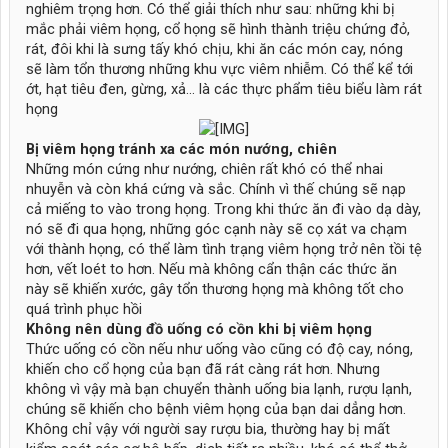
nghiêm trọng hơn. Có thể giải thích như sau: những khi bị
mắc phải viêm họng, cổ họng sẽ hình thành triệu chứng đỏ,
rát, đôi khi là sưng tấy khó chịu, khi ăn các món cay, nóng
sẽ làm tổn thương những khu vực viêm nhiễm. Có thể kể tới
ớt, hạt tiêu đen, gừng, xả… là các thực phẩm tiêu biểu làm rát
họng
Bị viêm họng tránh xa các món nướng, chiên
Những món cứng như nướng, chiên rất khó có thể nhai
nhuyễn và còn khá cứng và sắc. Chính vì thế chúng sẽ nạp
cả miếng to vào trong họng. Trong khi thức ăn đi vào dạ dày,
nó sẽ đi qua họng, những góc cạnh này sẽ cọ xát va chạm
với thành họng, có thể làm tình trạng viêm họng trở nên tồi tệ
hơn, vết loét to hơn. Nếu mà không cẩn thận các thức ăn
này sẽ khiến xước, gây tổn thương họng mà không tốt cho
quá trình phục hồi
Không nên dùng đồ uống có cồn khi bị viêm họng
Thức uống có cồn nếu như uống vào cũng có độ cay, nóng,
khiến cho cổ họng của bạn đã rát càng rát hơn. Nhưng
không vì vậy mà bạn chuyển thành uống bia lạnh, rượu lạnh,
chúng sẽ khiến cho bệnh viêm họng của bạn dai dẳng hơn.
Không chỉ vậy với người say rượu bia, thường hay bị mất