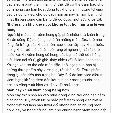
các siêu vi phát triển nhanh. Vì thế, để có thể đảm bảo cho
vòm họng của bạn hoạt động tốt không ảnh hưởng tới giao
tiếp và công việc, cho dù các món ăn này là món bạn thích
nhất thì bạn cũng cần kiêng để có được một sức khỏe tốt.
Những món khô khó nuốt không tốt cho những ai bị viêm
họng
Người bị mắc phải viêm họng gặp phải nhiều khó khăn trong
khi ăn uống. Đặc biệt hạn chế ăn những món đặc, khô như
lòng đỏ trứng, súp khoai môn, súp khoai tây hay khoai luộc,
lương khô… có thể sẽ làm cổ họng bị nghẹn lại và rất khó
nuốt. Bởi khi viêm họng cổ họng của bạn có thể có những
biểu hiện nổi xù xì, gồ ghề, thấy nhiều vết lồi lõm khác nhau.
Khi nạp vào cơ thể các món đặc, khô, họng của bạn bị
những thực phẩm này vương lại, rất khó nuốt. Thực phẩm
đọng lại dẫn đến tình trạng ho. Đây là lý do làm việc điều trị
viêm họng không đem đến kết quả như mong muốn, các
cơn ho cũng xuất hiện với tần xuất nhiều hơn.
Món cay khiến viêm họng nặng hơn
Món cay thích hợp ăn vào mùa đông vì nó tạo cho bạn cảm
giác nóng. Tuy nhiên lúc bị mắc phải viêm họng đặc biệt là
trong tiết trời lạnh bạn tuyệt đối không nên ăn những món
có vị cay và nóng bởi nó làm cho chứng bệnh viêm họng cấp