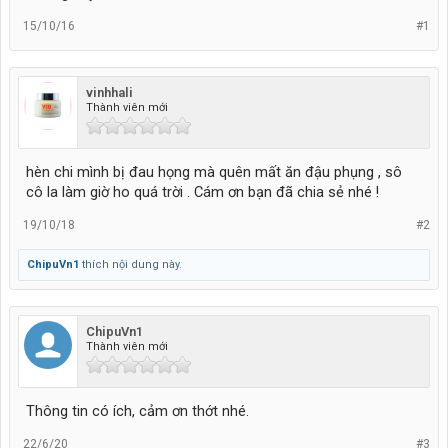
15/10/16
#1
vinhhali
Thành viên mới
hèn chi mình bị đau họng mà quên mất ăn đậu phụng , sô
cô la làm giờ ho quá trời . Cám ơn bạn đã chia sẻ nhé !
19/10/18
#2
ChipuVn1
thích nội dung này.
ChipuVn1
Thành viên mới
Thông tin có ích, cảm ơn thớt nhé.
22/6/20
#3