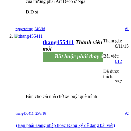
của trường phái Art Deco ở Nga.
Đ.D st
nguyendung
,
24/3/16
#1
Tham gia:
thang455411
Thành viên
6/11/15
mới
Bắt buộc phải thay đổi để đừng...
Bài viết:
612
Đã được
thích:
757
Bùn cho cái nhà chờ xe buýt quê mình
thang455411
,
25/3/16
#2
(Bạn phải Đăng nhập hoặc Đăng ký để đăng bài viết)