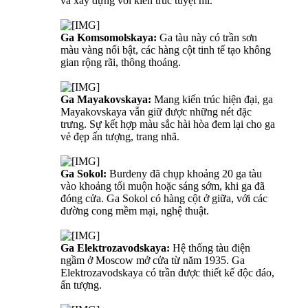
và xây dựng với kiến trúc tuyệt mĩ.
Ga Komsomolskaya:
Ga tàu này có trần sơn
màu vàng nổi bật, các hàng cột tinh tế tạo không
gian rộng rãi, thông thoáng.
Ga Mayakovskaya:
Mang kiến trúc hiện đại, ga
Mayakovskaya vẫn giữ được những nét đặc
trưng. Sự kết hợp màu sắc hài hòa đem lại cho ga
vẻ đẹp ấn tượng, trang nhã.
Ga Sokol:
Burdeny đã chụp khoảng 20 ga tàu
vào khoảng tối muộn hoặc sáng sớm, khi ga đã
đóng cửa. Ga Sokol có hàng cột ở giữa, với các
đường cong mềm mại, nghệ thuật.
Ga Elektrozavodskaya:
Hệ thống tàu điện
ngầm ở Moscow mở cửa từ năm 1935. Ga
Elektrozavodskaya có trần được thiết kế độc đáo,
ấn tượng.