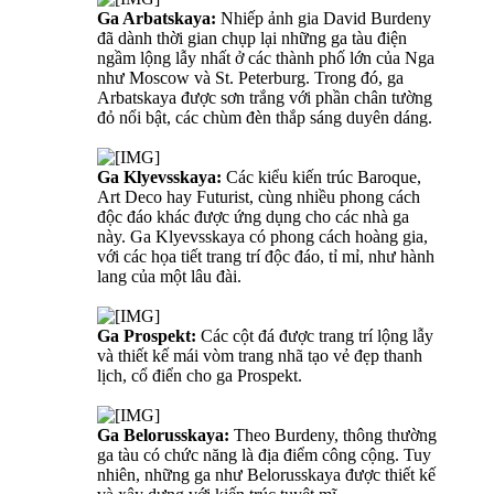
Ga Arbatskaya:
Nhiếp ảnh gia David Burdeny
đã dành thời gian chụp lại những ga tàu điện
ngầm lộng lẫy nhất ở các thành phố lớn của Nga
như Moscow và St. Peterburg. Trong đó, ga
Arbatskaya được sơn trắng với phần chân tường
đỏ nổi bật, các chùm đèn thắp sáng duyên dáng.
Ga Klyevsskaya:
Các kiểu kiến trúc Baroque,
Art Deco hay Futurist, cùng nhiều phong cách
độc đáo khác được ứng dụng cho các nhà ga
này. Ga Klyevsskaya có phong cách hoàng gia,
với các họa tiết trang trí độc đáo, tỉ mỉ, như hành
lang của một lâu đài.
Ga Prospekt:
Các cột đá được trang trí lộng lẫy
và thiết kế mái vòm trang nhã tạo vẻ đẹp thanh
lịch, cổ điển cho ga Prospekt.
Ga Belorusskaya:
Theo Burdeny, thông thường
ga tàu có chức năng là địa điểm công cộng. Tuy
nhiên, những ga như Belorusskaya được thiết kế