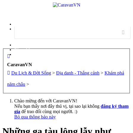
Menu
Đăng nhập
Đăng ký
CaravanVN
Du Lịch & Đời Sống
>
Địa danh - Thắng cảnh
>
Khám phá
năm châu
>
Chào mừng đến với CaravanVN!
Nếu bạn thấy nơi đây thú vị, tại sao lại không
đăng ký tham
gia
để trao đổi cùng mọi người. :)
Bỏ qua thông báo này
Những ga tàu lộng lẫy như