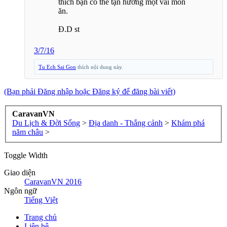
thích bạn có thể tận hưởng một vài món
ăn.
Đ.D st
3/7/16
Tu Ech Sai Gon
thích nội dung này.
(Bạn phải Đăng nhập hoặc Đăng ký để đăng bài viết)
CaravanVN
Du Lịch & Đời Sống
>
Địa danh - Thắng cảnh
>
Khám phá
năm châu
>
Toggle Width
Giao diện
CaravanVN 2016
Ngôn ngữ
Tiếng Việt
Trang chủ
Liên hệ