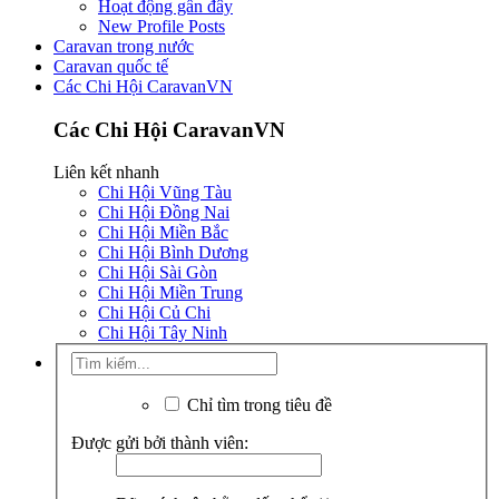
Hoạt động gần đây
New Profile Posts
Caravan trong nước
Caravan quốc tế
Các Chi Hội CaravanVN
Các Chi Hội CaravanVN
Liên kết nhanh
Chi Hội Vũng Tàu
Chi Hội Đồng Nai
Chi Hội Miền Bắc
Chi Hội Bình Dương
Chi Hội Sài Gòn
Chi Hội Miền Trung
Chi Hội Củ Chi
Chi Hội Tây Ninh
Chỉ tìm trong tiêu đề
Được gửi bởi thành viên: