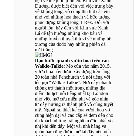
liệu về thế giới tự nhiên. Khu vực Xanh
Dương, được biết đến với việc trưng bày
về khủng long, vô cùng thu hút các em
nhỏ với những hóa thạch và bức tượng
phục dựng khủng long T-Rex. Đối với
người lớn, hãy đến với Khu vực Xanh
Lá để tận hưởng những kho báu và
những truyền thuyết thú vị về những bộ
xương của dodo hay những phiến đá
mặt trăng.
Dạo bước quanh vườn hoa trên cao
Walkie-Talkie:
Mở cửa vào năm 2015,
vườn hoa này được xây dựng trên tầng
20 toàn nhà Fenchurch và nổi tiếng với
tên gọi “Walkie-Talkie”. Nơi đây nhanh
chóng trở thành một trong những địa
điểm du lịch nổi tiếng nhất tại London
nhờ việc mở cửa miễn phí và góc nhìn
từ đây hướng ra thành phố vô cùng tuyệt
mỹ. Ngoài ra, thiết kế của vườn hoa vô
cùng hiện đại và cao cấp sẽ đem đến cho
du khách những trải nghiệm độc nhất vô
nhị khi đến đây. Một vài nhà hàng và
quán bar cũng được mở tại đây nên nếu