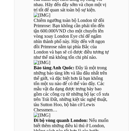
nhau. Hãy đến đây sớm và chọn một vị
trí tốt để quan sát toàn bộ sự kiện.
Chiêm ngưỡng toàn bộ London từ đồi
Primrose: Bạn không cần phải tốn đến
tận 600.000VND cho một chuyến lên
vòng xoay London Eye chỉ để ngắm
nhìn thành phố này. Hãy đến với ngọn
đồi Primrose nằm tại phía Bắc của
London và bạn sẽ có được điều tương tự
như thế mà không tốn chi phí nào.
Bảo tàng Anh Quốc:
Đây là một trong
những bảo tàng lớn và lâu đâu nhất trên
thế giới, và đặc biệt hơn là bạn không
tốn một xu nào để có thể vào đây. Các
mẫu vật đa dạng được trưng bày bao
gồm các công cụ từ những bộ lạc cổ xưa
trên Trái Đất, những kiệt tác nghệ thuật,
tàu Sutton Hoo, bộ bàn cờ Lewis
Chessmen…
Đi bộ vòng quanh London:
Nếu muốn
biết thêm những điều kì thú ở London,
không cách nào tốt hơn là rảo bước