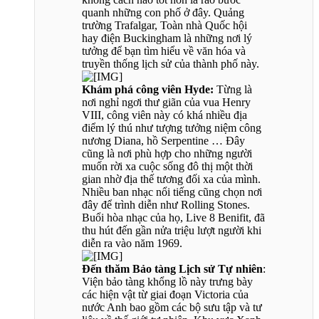
quanh những con phố ở đây. Quảng
trường Trafalgar, Toàn nhà Quốc hội
hay điện Buckingham là những nơi lý
tưởng để bạn tìm hiểu về văn hóa và
truyền thống lịch sử của thành phố này.
Khám phá công viên Hyde:
Từng là
nơi nghỉ ngơi thư giãn của vua Henry
VIII, công viên này có khá nhiều địa
điểm lý thú như tượng tưởng niệm công
nương Diana, hồ Serpentine … Đây
cũng là nơi phù hợp cho những người
muốn rời xa cuộc sống đô thị một thời
gian nhờ địa thế tương đối xa của mình.
Nhiều ban nhạc nổi tiếng cũng chọn nơi
đây để trình diễn như Rolling Stones.
Buổi hòa nhạc của họ, Live 8 Benifit, đã
thu hút đến gần nửa triệu lượt người khi
diễn ra vào năm 1969.
Đến thăm Bảo tàng Lịch sử Tự nhiên
:
Viện bảo tàng khổng lồ này trưng bày
các hiện vật từ giai đoạn Victoria của
nước Anh bao gồm các bộ sưu tập và tư