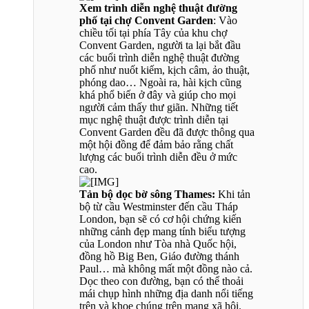
Xem trình diễn nghệ thuật đường
phố tại chợ Convent Garden
: Vào
chiều tối tại phía Tây của khu chợ
Convent Garden, người ta lại bắt đầu
các buổi trình diễn nghệ thuật đường
phố như nuốt kiếm, kịch câm, ảo thuật,
phóng dao… Ngoài ra, hài kịch cũng
khá phổ biến ở đây và giúp cho mọi
người cảm thấy thư giãn. Những tiết
mục nghệ thuật được trình diễn tại
Convent Garden đều đã được thông qua
một hội đồng để đảm bảo rằng chất
lượng các buổi trình diễn đều ở mức
cao.
Tản bộ dọc bờ sông Thames:
Khi tản
bộ từ cầu Westminster đến cầu Tháp
London, bạn sẽ có cơ hội chứng kiến
những cảnh đẹp mang tính biểu tượng
của London như Tòa nhà Quốc hội,
đồng hồ Big Ben, Giáo đường thánh
Paul… mà không mất một đồng nào cả.
Dọc theo con đường, bạn có thể thoải
mái chụp hình những địa danh nổi tiếng
trên và khoe chúng trên mạng xã hội.