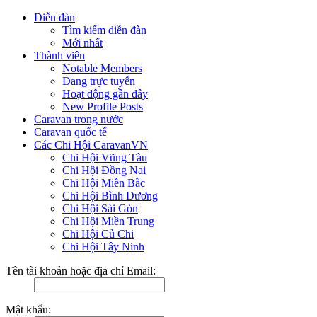
Diễn đàn
Tìm kiếm diễn đàn
Mới nhất
Thành viên
Notable Members
Đang trực tuyến
Hoạt động gần đây
New Profile Posts
Caravan trong nước
Caravan quốc tế
Các Chi Hội CaravanVN
Chi Hội Vũng Tàu
Chi Hội Đồng Nai
Chi Hội Miền Bắc
Chi Hội Bình Dương
Chi Hội Sài Gòn
Chi Hội Miền Trung
Chi Hội Củ Chi
Chi Hội Tây Ninh
Tên tài khoản hoặc địa chỉ Email:
Mật khẩu: