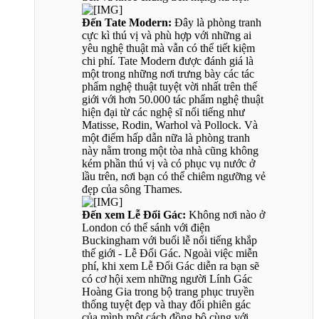
Đến Tate Modern:
Đây là phòng tranh
cực kì thú vị và phù hợp với những ai
yêu nghệ thuật mà vẫn có thể tiết kiệm
chi phí. Tate Modern được đánh giá là
một trong những nơi trưng bày các tác
phẩm nghệ thuật tuyệt vời nhất trên thế
giới với hơn 50.000 tác phẩm nghệ thuật
hiện đại từ các nghệ sĩ nổi tiếng như
Matisse, Rodin, Warhol và Pollock. Và
một điểm hấp dẫn nữa là phòng tranh
này nằm trong một tòa nhà cũng không
kém phần thú vị và có phục vụ nước ở
lầu trên, nơi bạn có thể chiêm ngưỡng vẻ
đẹp của sông Thames.
Đến xem Lễ Đổi Gác:
Không nơi nào ở
London có thể sánh với điện
Buckingham với buổi lễ nổi tiếng khắp
thế giới - Lễ Đổi Gác. Ngoài việc miễn
phí, khi xem Lễ Đổi Gác diễn ra bạn sẽ
có cơ hội xem những người Lính Gác
Hoàng Gia trong bộ trang phục truyền
thống tuyệt đẹp và thay đổi phiên gác
của mình một cách đồng bộ cùng với