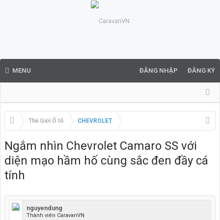
MENU
ĐĂNG NHẬP
ĐĂNG KÝ
Thế Giới Ô tô
CHEVROLET
Ngắm nhìn Chevrolet Camaro SS với
diện mạo hầm hố cùng sắc đen đầy cá
tính
nguyendung
Thành viên CaravanVN