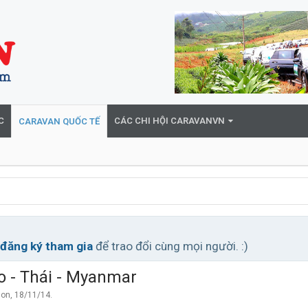
C
CÁC CHI HỘI CARAVANVN
CARAVAN QUỐC TẾ
đăng ký tham gia
để trao đổi cùng mọi người. :)
o - Thái - Myanmar
Gon
,
18/11/14
.