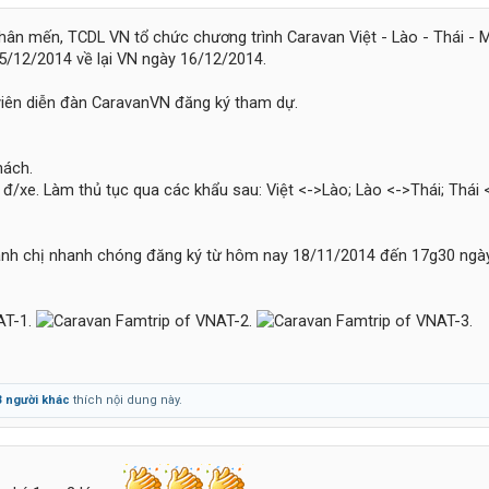
ân mến, TCDL VN tổ chức chương trình Caravan Việt - Lào - Thái -
05/12/2014 về lại VN ngày 16/12/2014.
viên diễn đàn CaravanVN đăng ký tham dự.
hách.
0 đ/xe. Làm thủ tục qua các khẩu sau: Việt <->Lào; Lào <->Thái; Thái 
i anh chị nhanh chóng đăng ký từ hôm nay 18/11/2014 đến 17g30 ngà
3 người khác
thích nội dung này.