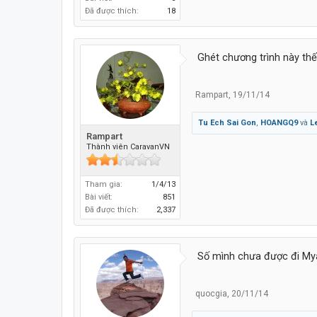
Đã được thích:
18
Ghét chương trình này thế b
Rampart
,
19/11/14
Tu Ech Sai Gon
,
HOANGQ9
và
L
Rampart
Thành viên CaravanVN
Tham gia:
1/4/13
Bài viết:
851
Đã được thích:
2,337
Số mình chưa được đi My
quocgia
,
20/11/14