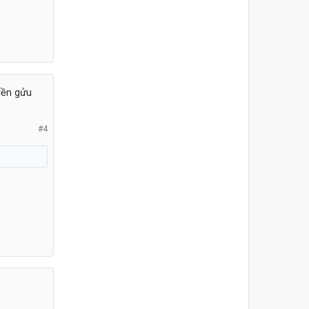
iền gửu
#4