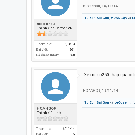
moc chau
,
18/11/14
Tu Ech Sai Gon
,
HOANGQ9
và
L
moc chau
Thành viên CaravanVN
Tham gia:
8/3/13
Bài viết:
261
Đã được thích:
858
Xe mer c250 thap qua odi 
HOANGQ9
,
19/11/14
Tu Ech Sai Gon
và
LeQuyen
thí
HOANGQ9
Thành viên mới
Tham gia:
6/11/14
Bài viết:
5