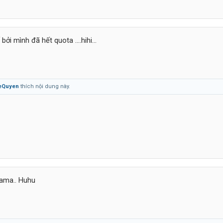
ởi mình đã hết quota ....hihi...
eQuyen
thích nội dung này.
ama.. Huhu