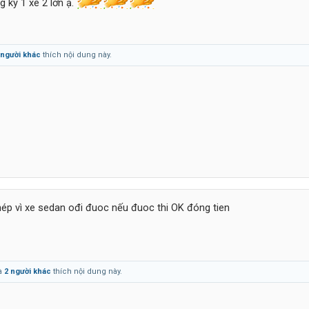
 ký 1 xe 2 lớn ạ.
 người khác
thích nội dung này.
p vì xe sedan ođi đuoc nếu đuoc thi OK đóng tien
à
2 người khác
thích nội dung này.