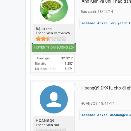
Anh Kiên và Chị Thảo đăng
Đậu xanh
,
18/11/14
anhhoan
,
AnYen
,
LeQuyen
và
1
Đậu xanh
Thành viên CaravanVN
Caravan HUYỀN THOẠI ĐƯỜNG LÊN ĐỈNH THẾ GIỚI
Tham gia:
3/10/12
Bài viết:
1,257
Đã được thích:
3,174
HoangQ9 ĐKý1L cho đi ghé
HOANGQ9
,
18/11/14
anhhoan
,
AnYen
,
khoalongvu
v
HOANGQ9
Thành viên mới