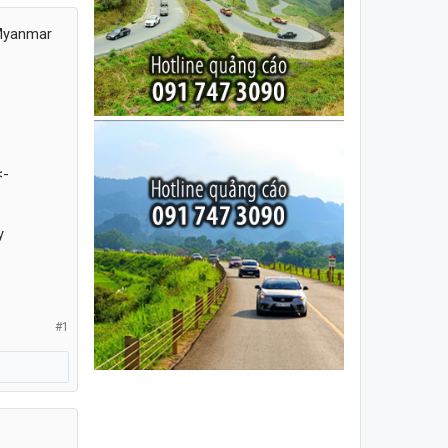
 Myanmar
<-
y
#1