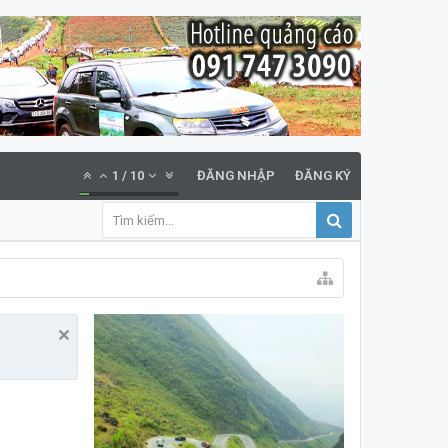
1
/
10
ĐĂNG NHẬP
ĐĂNG KÝ