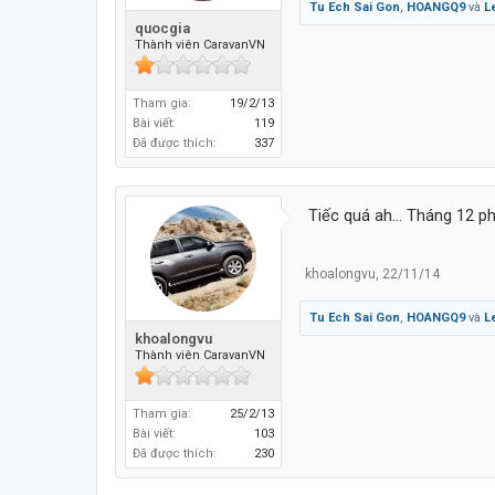
Tu Ech Sai Gon
,
HOANGQ9
và
L
quocgia
Thành viên CaravanVN
Tham gia:
19/2/13
Bài viết:
119
Đã được thích:
337
Tiếc quá ah... Tháng 12 phả
khoalongvu
,
22/11/14
Tu Ech Sai Gon
,
HOANGQ9
và
L
khoalongvu
Thành viên CaravanVN
Tham gia:
25/2/13
Bài viết:
103
Đã được thích:
230