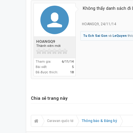
Không thấy danh sách đi 
HOANGQ9
,
24/11/14
Tu Ech Sai Gon
và
LeQuyen
thí
HOANGQ9
Thành viên mới
Tham gia:
6/11/14
Bài viết:
5
Đã được thích:
18
Chia sẻ trang này
Caravan quốc tế
Thông báo & Đăng ký