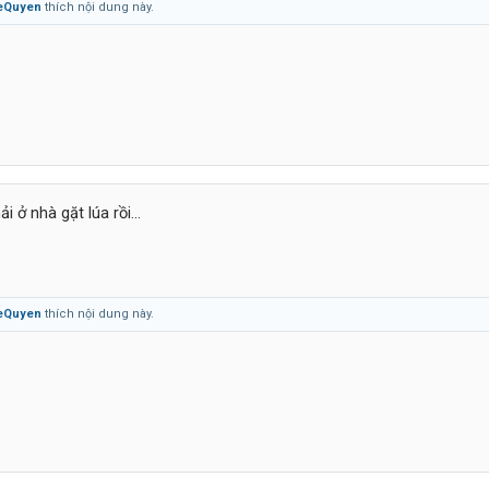
eQuyen
thích nội dung này.
i ở nhà gặt lúa rồi...
eQuyen
thích nội dung này.