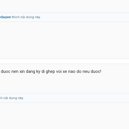
eQuyen
thích nội dung này.
duoc nen xin dang ky di ghep voi xe nao do neu duoc!
ch nội dung này.