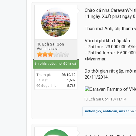
Chào cả nhà CaravanVN th
11 ngày. Xuất phát ngày 
Thân mời Anh, chị thành 
Với chí phí khá hấp dẫn:
Tu Ech Sai Gon
- Phí tour: 23.000.000 đ/k
Administrator
- Phí thủ tục xe: 5.600.00
>Myanmar.
Hãy lái lên phía trước, nơi đó là cả bầu trời xanh.....
Do thời gian rất gấp, mờ
Tham gia:
26/10/12
20/11/2014.
Bài viết:
1,682
Đã được thích:
5,765
Tu Ech Sai Gon
,
18/11/14
nvtieng77
,
anhhoan
,
AnYen
và