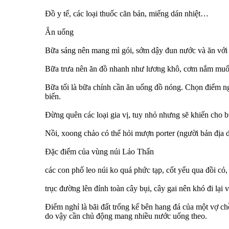
Đồ y tế, các loại thuốc căn bản, miếng dán nhiệt…
Ẳn uống
Bữa sáng nên mang mì gói, sớm dậy đun nước và ăn với x
Bữa trưa nên ăn đồ nhanh như lương khô, cơm nắm muối v
Bữa tối là bữa chính cần ăn uống đồ nóng. Chọn điểm ngh
biến.
Đừng quên các loại gia vị, tuy nhỏ nhưng sẽ khiến cho b
Nồi, xoong chảo có thể hỏi mượn porter (người bản địa d
Đặc điểm của vùng núi Lảo Thẩn
các con phố leo núi ko quá phức tạp, cốt yếu qua đồi cỏ
trục đường lên đỉnh toàn cây bụi, cây gai nên khó đi lại 
Điểm nghỉ là bãi đất trống kế bên hang đá của một vợ 
do vậy cần chủ động mang nhiều nước uống theo.