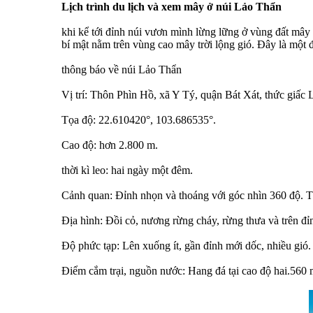
Lịch trình du lịch và xem mây ở núi Lảo Thẩn
khi kể tới đỉnh núi vươn mình lừng lững ở vùng đất mây t
bí mật nằm trên vùng cao mây trời lộng gió. Đây là một 
thông báo về núi Lảo Thẩn
Vị trí: Thôn Phìn Hồ, xã Y Tý, quận Bát Xát, thức giấc 
Tọa độ: 22.610420°, 103.686535°.
Cao độ: hơn 2.800 m.
thời kì leo: hai ngày một đêm.
Cảnh quan: Đỉnh nhọn và thoáng với góc nhìn 360 độ. T
Địa hình: Đồi cỏ, nương rừng cháy, rừng thưa và trên đỉn
Độ phức tạp: Lên xuống ít, gần đỉnh mới dốc, nhiều gió.
Điểm cắm trại, nguồn nước: Hang đá tại cao độ hai.560 m