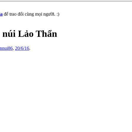
ia
để trao đổi cùng mọi người. :)
ở núi Lảo Thẩn
nnui86
,
20/6/16
.