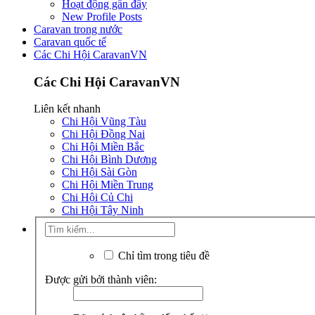
Hoạt động gần đây
New Profile Posts
Caravan trong nước
Caravan quốc tế
Các Chi Hội CaravanVN
Các Chi Hội CaravanVN
Liên kết nhanh
Chi Hội Vũng Tàu
Chi Hội Đồng Nai
Chi Hội Miền Bắc
Chi Hội Bình Dương
Chi Hội Sài Gòn
Chi Hội Miền Trung
Chi Hội Củ Chi
Chi Hội Tây Ninh
Chỉ tìm trong tiêu đề
Được gửi bởi thành viên: