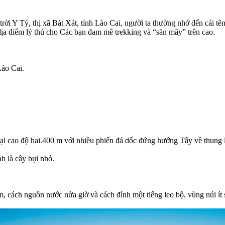
rời Y Tý, thị xã Bát Xát, tỉnh Lào Cai, người ta thường nhớ đến cái tê
địa điểm lý thú cho Các bạn đam mê trekking và “săn mây” trên cao.
Lào Cai.
ại cao độ hai.400 m với nhiều phiến đá dốc đứng hướng Tây về thung 
h là cây bụi nhỏ.
, cách nguồn nước nửa giờ và cách đỉnh một tiếng leo bộ, vùng núi ít