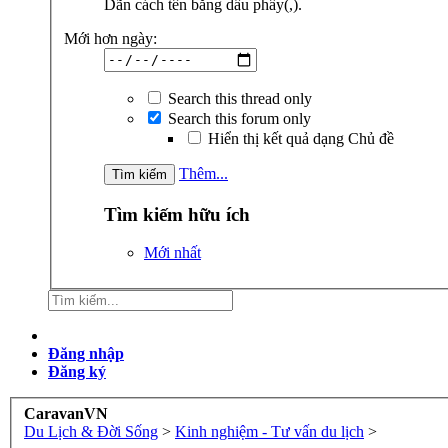
Dãn cách tên bằng dấu phẩy(,).
Mới hơn ngày:
Search this thread only
Search this forum only
Hiển thị kết quả dạng Chủ đề
Thêm...
Tìm kiếm hữu ích
Mới nhất
Đăng nhập
Đăng ký
CaravanVN
Du Lịch & Đời Sống
>
Kinh nghiệm - Tư vấn du lịch
>