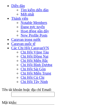
Diễn đàn
Tìm kiếm diễn đàn
Mới nhất
Thành viên
Notable Members
Đang trực tuyến
Hoạt động gần đây
New Profile Posts
Caravan trong nước
Caravan quốc tế
Các Chi Hội CaravanVN
Chi Hội Vũng Tàu
Chi Hội Đồng Nai
Chi Hội Miền Bắc
Chi Hội Bình Dương
Chi Hội Sài Gòn
Chi Hội Miền Trung
Chi Hội Củ Chi
Chi Hội Tây Ninh
Tên tài khoản hoặc địa chỉ Email:
Mật khẩu: