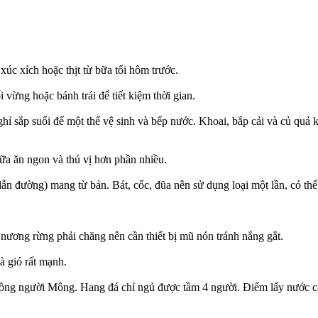
úc xích hoặc thịt từ bữa tối hôm trước.
ừng hoặc bánh trái để tiết kiệm thời gian.
ỉ sắp suối để một thể vệ sinh và bếp nước. Khoai, bắp cải và củ quả kh
ữa ăn ngon và thú vị hơn phần nhiều.
ẫn đường) mang từ bản. Bát, cốc, đũa nên sử dụng loại một lần, có thể
, nương rừng phải chăng nên cần thiết bị mũ nón tránh nắng gắt.
và gió rất mạnh.
chồng người Mông. Hang đá chỉ ngủ được tầm 4 người. Điểm lấy nước cá