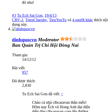
đó nha!
#3
Tu Ech Sai Gon
,
19/4/13
CRV-2
,
TrienChieubv
,
TieuYenTu
và
4 người khác
thích nội
dung này.
dinhquocvn
Moderator
Ban Quản Trị
Chi Hội Đồng Nai
Tham gia:
14/12/12
Bài viết:
957
Đã được thích:
2,830
Tu Ech Sai Gon đã viết:
↑
Chào cả nhà clbcaravan thân mến!
Hôm nay Ếch và Hong Anh đại diện
diễn đàn clbcaravan.com lên đường