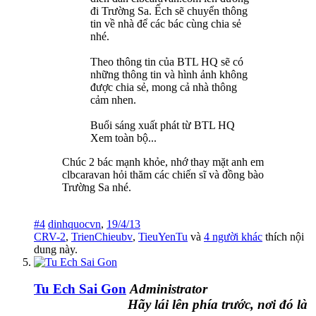
đi Trường Sa. Ếch sẽ chuyển thông
tin về nhà để các bác cùng chia sẻ
nhé.
Theo thông tin của BTL HQ sẽ có
những thông tin và hình ảnh không
được chia sẻ, mong cả nhà thông
cảm nhen.
Buổi sáng xuất phát từ BTL HQ
Xem toàn bộ...
Chúc 2 bác mạnh khỏe, nhớ thay mặt anh em
clbcaravan hỏi thăm các chiến sĩ và đồng bào
Trường Sa nhé.
#4
dinhquocvn
,
19/4/13
CRV-2
,
TrienChieubv
,
TieuYenTu
và
4 người khác
thích nội
dung này.
Tu Ech Sai Gon
Administrator
Hãy lái lên phía trước, nơi đó là cả bầu trờ