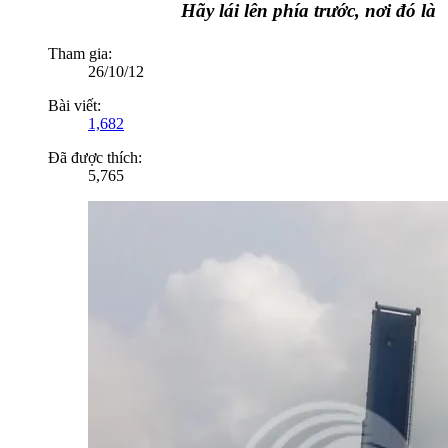
Hãy lái lên phía trước, nơi đó là cả bầu trờ
Tham gia:
26/10/12
Bài viết:
1,682
Đã được thích:
5,765