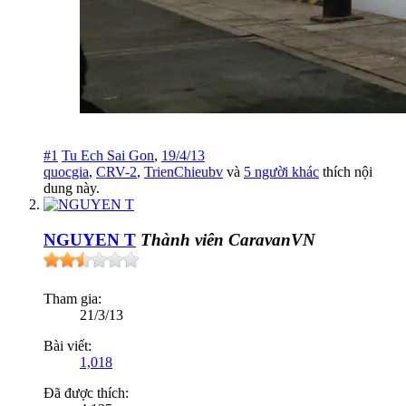
#1
Tu Ech Sai Gon
,
19/4/13
quocgia
,
CRV-2
,
TrienChieubv
và
5 người khác
thích nội
dung này.
NGUYEN T
Thành viên CaravanVN
Tham gia:
21/3/13
Bài viết:
1,018
Đã được thích: