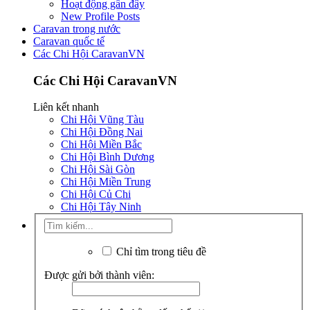
Hoạt động gần đây
New Profile Posts
Caravan trong nước
Caravan quốc tế
Các Chi Hội CaravanVN
Các Chi Hội CaravanVN
Liên kết nhanh
Chi Hội Vũng Tàu
Chi Hội Đồng Nai
Chi Hội Miền Bắc
Chi Hội Bình Dương
Chi Hội Sài Gòn
Chi Hội Miền Trung
Chi Hội Củ Chi
Chi Hội Tây Ninh
Chỉ tìm trong tiêu đề
Được gửi bởi thành viên: