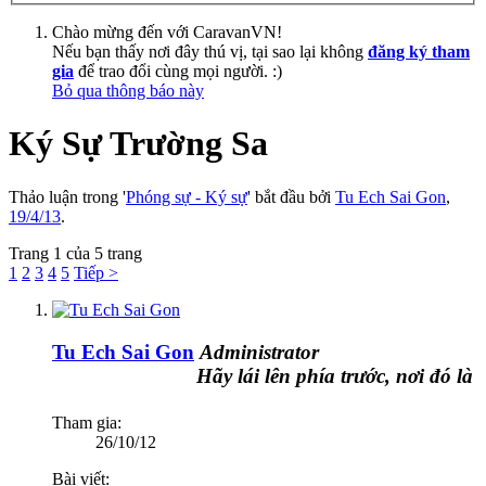
Chào mừng đến với CaravanVN!
Nếu bạn thấy nơi đây thú vị, tại sao lại không
đăng ký tham
gia
để trao đổi cùng mọi người. :)
Bỏ qua thông báo này
Ký Sự Trường Sa
Thảo luận trong '
Phóng sự - Ký sự
' bắt đầu bởi
Tu Ech Sai Gon
,
19/4/13
.
Trang 1 của 5 trang
1
2
3
4
5
Tiếp >
Tu Ech Sai Gon
Administrator
Hãy lái lên phía trước, nơi đó là cả bầu trờ
Tham gia:
26/10/12
Bài viết: