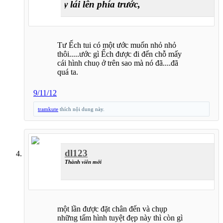
Hãy lái lên phía trước, nơi đó là cả bầu trời x
Tư Ếch tui có một ước muốn nhỏ nhỏ
thôi.....ước gì Ếch được đi đến chỗ mấy
cái hình chuọ ở trên sao mà nó đã....đã
quá ta.
9/11/12
tramkute
thích nội dung này.
dl123
Thành viên mới
một lần được đặt chân đến và chụp
những tấm hình tuyệt đẹp này thì còn gì