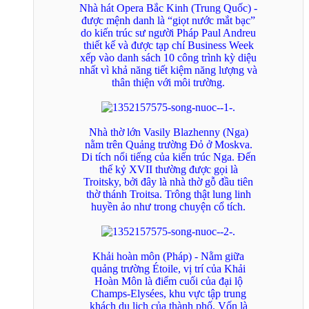
Nhà hát Opera Bắc Kinh (Trung Quốc) -
được mệnh danh là “giọt nước mắt bạc”
do kiến trúc sư người Pháp Paul Andreu
thiết kế và được tạp chí Business Week
xếp vào danh sách 10 công trình kỳ diệu
nhất vì khả năng tiết kiệm năng lượng và
thân thiện với môi trường.
Nhà thờ lớn Vasily Blazhenny (Nga)
nằm trên Quảng trường Đỏ ở Moskva.
Di tích nổi tiếng của kiến trúc Nga. Đến
thế kỷ XVII thường được gọi là
Troitsky, bởi đây là nhà thờ gỗ đầu tiên
thờ thánh Troitsa. Trông thật lung linh
huyền ảo như trong chuyện cổ tích.
Khải hoàn môn (Pháp) - Nằm giữa
quảng trường Étoile, vị trí của Khải
Hoàn Môn là điểm cuối của đại lộ
Champs-Elysées, khu vực tập trung
khách du lịch của thành phố. Vốn là