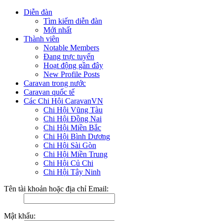
Diễn đàn
Tìm kiếm diễn đàn
Mới nhất
Thành viên
Notable Members
Đang trực tuyến
Hoạt động gần đây
New Profile Posts
Caravan trong nước
Caravan quốc tế
Các Chi Hội CaravanVN
Chi Hội Vũng Tàu
Chi Hội Đồng Nai
Chi Hội Miền Bắc
Chi Hội Bình Dương
Chi Hội Sài Gòn
Chi Hội Miền Trung
Chi Hội Củ Chi
Chi Hội Tây Ninh
Tên tài khoản hoặc địa chỉ Email:
Mật khẩu: