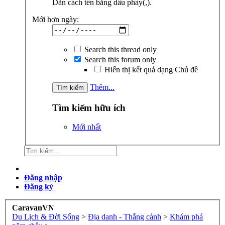
Dãn cách tên bằng dấu phẩy(,).
Mới hơn ngày:
Search this thread only
Search this forum only
Hiển thị kết quả dạng Chủ đề
Thêm...
Tìm kiếm hữu ích
Mới nhất
Đăng nhập
Đăng ký
CaravanVN
Du Lịch & Đời Sống
>
Địa danh - Thắng cảnh
>
Khám phá