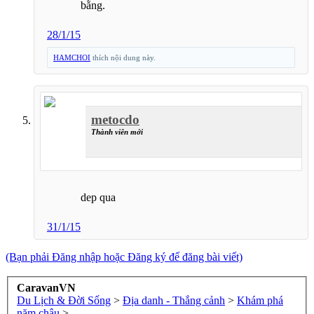
bằng.
28/1/15
HAMCHOI
thích nội dung này.
metocdo
Thành viên mới
dep qua
31/1/15
(Bạn phải Đăng nhập hoặc Đăng ký để đăng bài viết)
CaravanVN
Du Lịch & Đời Sống
>
Địa danh - Thắng cảnh
>
Khám phá
năm châu
>