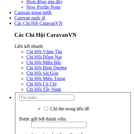
Hoạt động gần đây
New Profile Posts
Caravan trong nước
Caravan quốc tế
Các Chi Hội CaravanVN
Các Chi Hội CaravanVN
Liên kết nhanh
Chi Hội Vũng Tàu
Chi Hội Đồng Nai
Chi Hội Miền Bắc
Chi Hội Bình Dương
Chi Hội Sài Gòn
Chi Hội Miền Trung
Chi Hội Củ Chi
Chi Hội Tây Ninh
Chỉ tìm trong tiêu đề
Được gửi bởi thành viên: