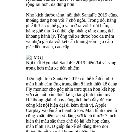
rộng rãi hơn, đa dụng hơn
Nhờ kích thước tăng, nội thất SantaFe 2019 cũng
thoáng đãng hơn với 7 chỗ ngồi. Trong đó, hàng
ghế thứ 2 có thể gập và mở ra với 1 nút bấm,
hàng ghế thứ 3 có thể gấp phẳng tăng dung tích
khoang hành lý. Tổng thể xe được bọc da mềm
và nhựa giả da với kết cấu khung vòm tạo cảm
giác liền mạch, cao cấp.
Nội thất Hyundai SantaFe 2019 hiện đại và sang
trọng hơn mẫu xe tiền nhiệm
Tiện nghi trên SantaFe 2019 có thể kể đến như
màn hình cảm ứng trung tâm 8 inch thiết kế dạng
Fly monitor cho góc nhìn trực quan hơn kết hợp
với các nút bấm thiết kế lại tăng tính thẩm mỹ.
Hệ thống giải trí này cũng tích hợp đầy đủ các
cổng kết nội hiện đại đi kèm định vị, Apple
Carplay và dàn âm thanh 6 loa. Màn hình điện tử
cũng xuất hiện sau vô lăng với kích thước 7 inch
hiển thị màu sắc theo chế độ lái kết hợp cùng
màn hình HUD giúp tài xế dễ dàng theo dõi
thông tin về xe mà không bị phân tâm.