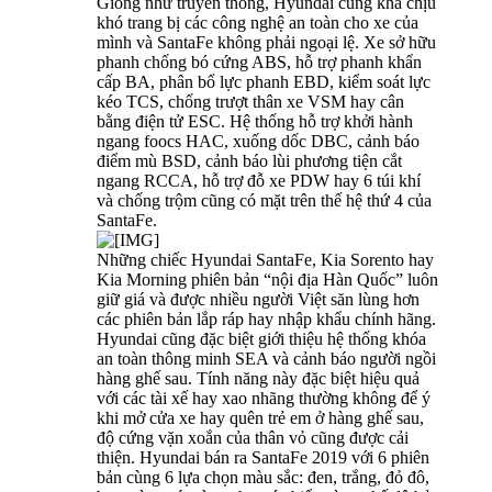
Giống như truyền thống, Hyundai cũng khá chịu
khó trang bị các công nghệ an toàn cho xe của
mình và SantaFe không phải ngoại lệ. Xe sở hữu
phanh chống bó cứng ABS, hỗ trợ phanh khẩn
cấp BA, phân bổ lực phanh EBD, kiểm soát lực
kéo TCS, chống trượt thân xe VSM hay cân
bằng điện tử ESC. Hệ thống hỗ trợ khởi hành
ngang foocs HAC, xuống dốc DBC, cảnh báo
điểm mù BSD, cảnh báo lùi phương tiện cắt
ngang RCCA, hỗ trợ đỗ xe PDW hay 6 túi khí
và chống trộm cũng có mặt trên thế hệ thứ 4 của
SantaFe.
Những chiếc Hyundai SantaFe, Kia Sorento hay
Kia Morning phiên bản “nội địa Hàn Quốc” luôn
giữ giá và được nhiều người Việt săn lùng hơn
các phiên bản lắp ráp hay nhập khẩu chính hãng.
Hyundai cũng đặc biệt giới thiệu hệ thống khóa
an toàn thông minh SEA và cảnh báo người ngồi
hàng ghế sau. Tính năng này đặc biệt hiệu quả
với các tài xế hay xao nhãng thường không để ý
khi mở cửa xe hay quên trẻ em ở hàng ghế sau,
độ cứng vặn xoắn của thân vỏ cũng được cải
thiện. Hyundai bán ra SantaFe 2019 với 6 phiên
bản cùng 6 lựa chọn màu sắc: đen, trắng, đỏ đô,