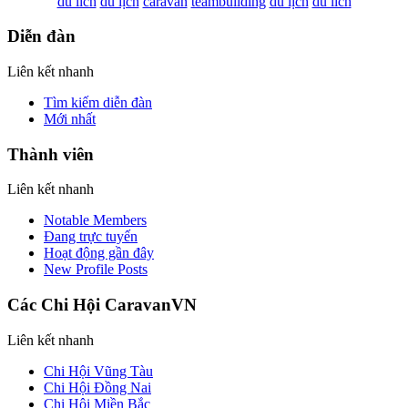
du lich
du lịch
caravan
teambuilding
du lịch
du lich
Diễn đàn
Liên kết nhanh
Tìm kiếm diễn đàn
Mới nhất
Thành viên
Liên kết nhanh
Notable Members
Đang trực tuyến
Hoạt động gần đây
New Profile Posts
Các Chi Hội CaravanVN
Liên kết nhanh
Chi Hội Vũng Tàu
Chi Hội Đồng Nai
Chi Hội Miền Bắc