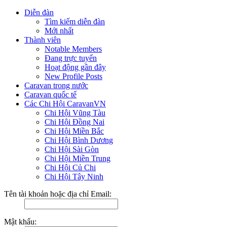
Diễn đàn
Tìm kiếm diễn đàn
Mới nhất
Thành viên
Notable Members
Đang trực tuyến
Hoạt động gần đây
New Profile Posts
Caravan trong nước
Caravan quốc tế
Các Chi Hội CaravanVN
Chi Hội Vũng Tàu
Chi Hội Đồng Nai
Chi Hội Miền Bắc
Chi Hội Bình Dương
Chi Hội Sài Gòn
Chi Hội Miền Trung
Chi Hội Củ Chi
Chi Hội Tây Ninh
Tên tài khoản hoặc địa chỉ Email:
Mật khẩu: