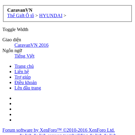
CaravanVN
Thế Giới Ô tô
>
HYUNDAI
>
Toggle Width
Giao diện
CaravanVN 2016
Ngôn ngữ
Tiếng Việt
Trang chủ
Liên hệ
Trợ giúp
Điều khoản
Lên đầu trang
Forum software by XenForo™
©2010-2016 XenForo Ltd.