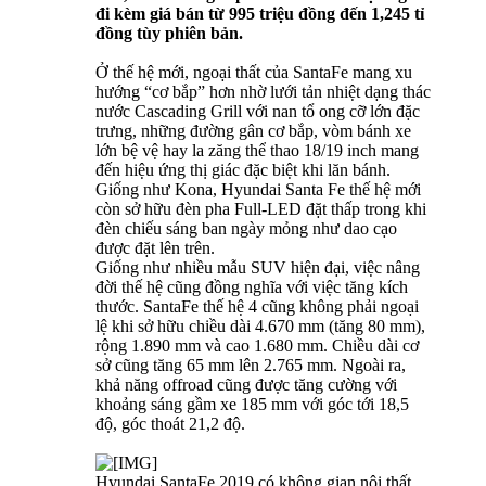
đi kèm giá bán từ 995 triệu đồng đến 1,245 tỉ
đồng tùy phiên bản.
Ở thế hệ mới, ngoại thất của SantaFe mang xu
hướng “cơ bắp” hơn nhờ lưới tản nhiệt dạng thác
nước Cascading Grill với nan tổ ong cỡ lớn đặc
trưng, những đường gân cơ bắp, vòm bánh xe
lớn bệ vệ hay la zăng thể thao 18/19 inch mang
đến hiệu ứng thị giác đặc biệt khi lăn bánh.
Giống như Kona, Hyundai Santa Fe thế hệ mới
còn sở hữu đèn pha Full-LED đặt thấp trong khi
đèn chiếu sáng ban ngày mỏng như dao cạo
được đặt lên trên.
Giống như nhiều mẫu SUV hiện đại, việc nâng
đời thế hệ cũng đồng nghĩa với việc tăng kích
thước. SantaFe thế hệ 4 cũng không phải ngoại
lệ khi sở hữu chiều dài 4.670 mm (tăng 80 mm),
rộng 1.890 mm và cao 1.680 mm. Chiều dài cơ
sở cũng tăng 65 mm lên 2.765 mm. Ngoài ra,
khả năng offroad cũng được tăng cường với
khoảng sáng gầm xe 185 mm với góc tới 18,5
độ, góc thoát 21,2 độ.
Hyundai SantaFe 2019 có không gian nội thất