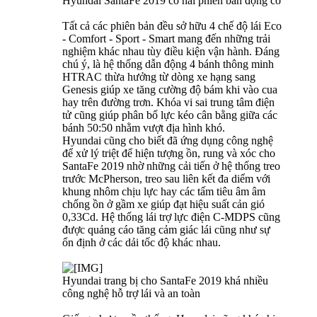
Hyundai SantaFe 2019 có hai phiên bản động cơ
Tất cả các phiên bản đều sở hữu 4 chế độ lái Eco
- Comfort - Sport - Smart mang đến những trải
nghiệm khác nhau tùy điều kiện vận hành. Đáng
chú ý, là hệ thống dẫn động 4 bánh thông minh
HTRAC thừa hưởng từ dòng xe hạng sang
Genesis giúp xe tăng cường độ bám khi vào cua
hay trên đường trơn. Khóa vi sai trung tâm điện
tử cũng giúp phân bổ lực kéo cân bằng giữa các
bánh 50:50 nhằm vượt địa hình khó.
Hyundai cũng cho biết đã ứng dụng công nghệ
để xử lý triệt để hiện tượng ồn, rung và xóc cho
SantaFe 2019 nhờ những cải tiến ở hệ thống treo
trước McPherson, treo sau liên kết đa diểm với
khung nhôm chịu lực hay các tấm tiêu âm âm
chống ồn ở gầm xe giúp đạt hiệu suất cản gió
0,33Cd. Hệ thống lái trợ lực điện C-MDPS cũng
được quảng cáo tăng cảm giác lái cũng như sự
ổn định ở các dải tốc độ khác nhau.
Hyundai trang bị cho SantaFe 2019 khá nhiều
công nghệ hỗ trợ lái và an toàn