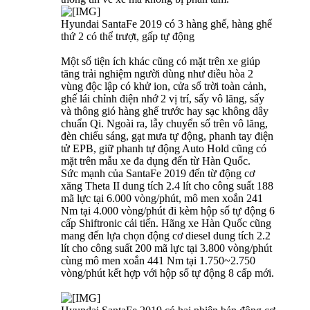
Hyundai SantaFe 2019 có 3 hàng ghế, hàng ghế
thứ 2 có thể trượt, gấp tự động
Một số tiện ích khác cũng có mặt trên xe giúp
tăng trải nghiệm người dùng như điều hòa 2
vùng độc lập có khử ion, cửa sổ trời toàn cảnh,
ghế lái chỉnh điện nhớ 2 vị trí, sấy vô lăng, sấy
và thông gió hàng ghế trước hay sạc không dây
chuẩn Qi. Ngoài ra, lẫy chuyển số trên vô lăng,
đèn chiếu sáng, gạt mưa tự động, phanh tay điện
tử EPB, giữ phanh tự động Auto Hold cũng có
mặt trên mẫu xe đa dụng đến từ Hàn Quốc.
Sức mạnh của SantaFe 2019 đến từ động cơ
xăng Theta II dung tích 2.4 lít cho công suất 188
mã lực tại 6.000 vòng/phút, mô men xoắn 241
Nm tại 4.000 vòng/phút đi kèm hộp số tự động 6
cấp Shiftronic cải tiến. Hãng xe Hàn Quốc cũng
mang đến lựa chọn động cơ diesel dung tích 2.2
lít cho công suất 200 mã lực tại 3.800 vòng/phút
cùng mô men xoắn 441 Nm tại 1.750~2.750
vòng/phút kết hợp với hộp số tự động 8 cấp mới.