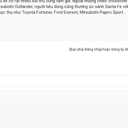
u xe có rất nhiều đối thủ cùng tầm giá. Ngoài những chiếc crossove
tsubishi Outlander, người tiêu dùng cũng thường so sánh Santa Fe vớ
ực thụ như Toyota Fortuner, Ford Everest, Mitsubishi Pajero Sport...
(Bạn phải Đăng nhập hoặc Đăng ký để 