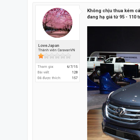
Không chịu thua kém cá
đang hạ giá từ 95 - 110 
LoveJapan
Thành viên CaravanVN
Tham gia:
6/7/15
Bài viết:
128
Đã được thích:
157