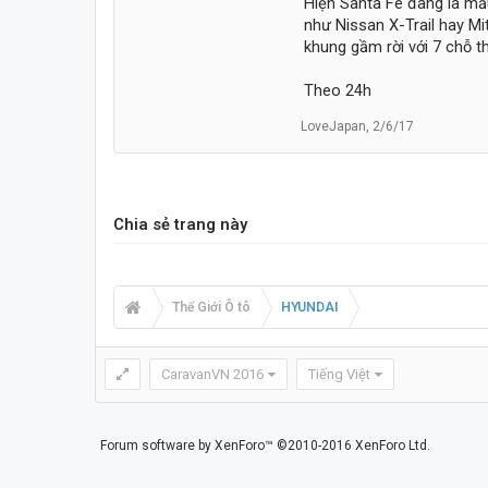
Hiện Santa Fe đang là mẫ
như Nissan X-Trail hay Mi
khung gầm rời với 7 chỗ th
Theo 24h
LoveJapan
,
2/6/17
Chia sẻ trang này
Thế Giới Ô tô
HYUNDAI
CaravanVN 2016
Tiếng Việt
Forum software by XenForo™
©2010-2016 XenForo Ltd.