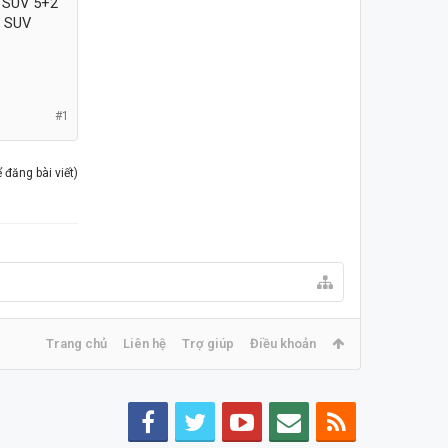
r SUV 5+2
i SUV
#1
đăng bài viết)
Trang chủ
Liên hệ
Trợ giúp
Điều khoản