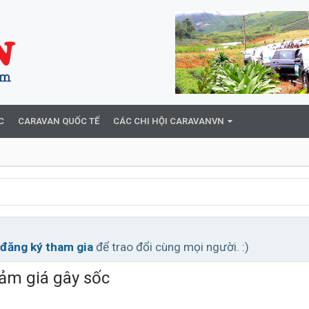
C
CARAVAN QUỐC TẾ
CÁC CHI HỘI CARAVANVN
đăng ký tham gia
để trao đổi cùng mọi người. :)
ảm giá gây sốc