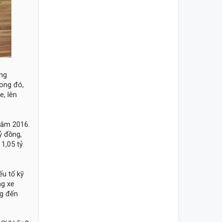
áng
rong đó,
e, lên
năm 2016.
ỷ đồng,
1,05 tỷ
ếu tố kỹ
ng xe
ng đến