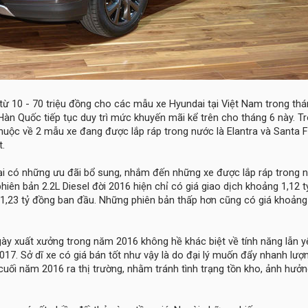
 từ 10 - 70 triệu đồng cho các mẫu xe Hyundai tại Việt Nam trong th
Hàn Quốc tiếp tục duy trì mức khuyến mãi kể trên cho tháng 6 này. T
huộc về 2 mẫu xe đang được lắp ráp trong nước là Elantra và Santa F
t.
 lại có những ưu đãi bổ sung, nhắm đến những xe được lắp ráp trong 
hiên bản 2.2L Diesel đời 2016 hiện chỉ có giá giao dịch khoảng 1,12 t
1,23 tỷ đồng ban đầu. Những phiên bản thấp hơn cũng có giá khoảng 
ày xuất xưởng trong năm 2016 không hề khác biệt về tính năng lẫn y
2017. Sở dĩ xe có giá bán tốt như vậy là do đại lý muốn đẩy nhanh lượ
uối năm 2016 ra thị trường, nhằm tránh tình trạng tồn kho, ảnh hưở