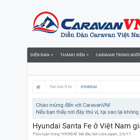
DIỄN ĐÀN
THÀNH VIÊN
CARAVAN TRONG NƯỚ
Thế Giới Ô tô
HYUNDAI
Chào mừng đến với CaravanVN!
Nếu bạn thấy nơi đây thú vị, tại sao lại không
Hyundai Santa Fe ở Việt Nam gi
Thảo luận trong '
HYUNDAI
' bắt đầu bởi
LoveJapan
,
2/6/17
.