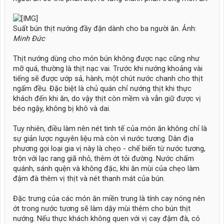
Suất bún thịt nướng đầy đặn dành cho ba người ăn. Ảnh:
Minh Đức
Thịt nướng dùng cho món bún không được nạc cũng như
mỡ quá, thường là thịt nạc vai. Trước khi nướng khoảng vài
tiếng sẽ được ướp sả, hành, một chút nước chanh cho thịt
ngấm đều. Đặc biệt là chủ quán chỉ nướng thịt khi thực
khách đến khi ăn, do vậy thịt còn mềm và vẫn giữ được vị
béo ngậy, không bị khô và dai.
Tuy nhiên, điều làm nên nét tinh tế của món ăn không chỉ là
sự giản lược nguyên liệu mà còn vì nước tương. Dân địa
phương gọi loại gia vị này là chẹo - chế biến từ nước tương,
trộn với lạc rang giã nhỏ, thêm ớt tỏi đường. Nước chấm
quánh, sánh quện và không đặc, khi ăn mùi của chẹo làm
đậm đà thêm vị thịt và nét thanh mát của bún.
Đặc trưng của các món ăn miền trung là tính cay nóng nên
ớt trong nước tương sẽ làm dậy mùi thêm cho bún thịt
nướng. Nếu thực khách không quen với vị cay đậm đà, có