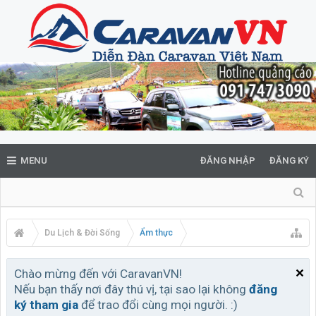
MENU
ĐĂNG NHẬP
ĐĂNG KÝ
Du Lịch & Đời Sống
Ẩm thực
Chào mừng đến với CaravanVN!
Nếu bạn thấy nơi đây thú vị, tại sao lại không
đăng
ký tham gia
để trao đổi cùng mọi người. :)