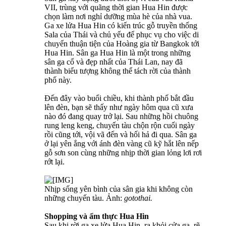
VII, trùng với quãng thời gian Hua Hin được
chọn làm nơi nghỉ dưỡng mùa hè của nhà vua.
Ga xe lửa Hua Hin có kiến trúc gỗ truyền thống
Sala của Thái và chủ yếu để phục vụ cho việc di
chuyển thuận tiện của Hoàng gia từ Bangkok tới
Hua Hin. Sân ga Hua Hin là một trong những
sân ga cổ và đẹp nhất của Thái Lan, nay đã
thành biểu tượng không thể tách rời của thành
phố này.
Đến đây vào buổi chiều, khi thành phố bắt đầu
lên đèn, bạn sẽ thấy như ngày hôm qua cũ xưa
nào đó đang quay trở lại. Sau những hồi chuông
rung leng keng, chuyến tàu chộn rộn cuối ngày
rồi cũng tới, vội vã đến và hối hả đi qua. Sân ga
ở lại yên ắng với ánh đèn vàng cũ kỹ hắt lên nếp
gỗ sơn son cùng những nhịp thời gian lỏng lơi rơi
rớt lại.
Nhịp sống yên bình của sân gia khi không còn
những chuyến tàu. Ảnh:
gotothai.
Shopping và ẩm thực Hua Hin
Sau khi rời ga xe lửa Hua Hin, ra khỏi cửa ga, rẽ