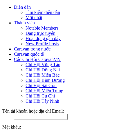
Diễn đàn
Tìm kiếm diễn đàn
Mới nhất
Thành viên
Notable Members
Đang trực tuyến
Hoạt động gần đây
New Profile Posts
Caravan trong nước
Caravan quốc tế
Các Chi Hội CaravanVN
Chi Hội Vũng Tàu
Chi Hội Đồng Nai
Chi Hội Miền Bắc
Chi Hội Bình Dương
Chi Hội Sài Gòn
Chi Hội Miền Trung
Chi Hội Củ Chi
Chi Hội Tây Ninh
Tên tài khoản hoặc địa chỉ Email:
Mật khẩu: