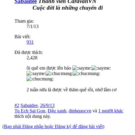
Sabaidee
Thành viên CaravanVN
Cuộc đời là những chuyến đi
Tham gia:
7/1/13
Bài viết:
931
Đã được thích:
2,428
ôi quê em được lên báo
2 tuần nữa là được về thăm quê rồi, nhớ lắm cơ
#2
Sabaidee
,
26/9/13
Tu Ech Sai Gon
,
Đậu xanh
,
dinhquocvn
và
1 người khác
thích nội dung này.
(Bạn phải Đăng nhập hoặc Đăng ký để đăng bài viết)