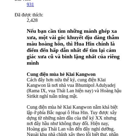
931
Đã được thích:
2,428
Nếu bạn cần tìm những mảnh ghép xa
xưa, một vài góc khuyết dịu dàng thẫm
màu hoàng hôn, thì Hua Hin chính là
điểm đến hấp dẫn nhất để tìm lại cảm
giác xưa cũ và bình lặng nhất của riêng
mình
Cung điện mùa hè Klai Kangwon
Cách đây hơn nửa thế kỷ, cung điện Klai
Kangwon là nơi nhà vua Bhumipol Adulyadej
(Rama IX, vua Thái Lan hiện nay) và Hoàng hậu
Sirikit nghỉ tuần trăng mật.
Cung điện mùa hè Klai Kangwon nằm khá biệt
lập ở phía Bắc ngoại ô Hua Hin. Tuy được xây
dựng từ những năm đầu của thế kỷ XX nhưng
nơi đây hầu như không thay đổi. Hiện nay,
Hoàng gia Thái Lan vẫn đến đây nghỉ dưỡng.
Ngoài khu nhà chính xây theo lối biệt thự, phần