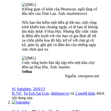
Không gian cổ kính của Pleanwan, ngôi làng cổ
đầu tiên của Thái Lan. Ảnh:
huahintravel.
Nếu bạn tìm kiếm một điều gì lớn lao, một công
trình khiến bạn choáng ngợp, có lẽ bạn sẽ không
tìm thấy được ở Hua Hin. Nhưng đây chắc chắn
là điểm đến tuyệt vời cho bạn và gia đình để rời
xa chốn phồn hoa đô hội, trở về với chút gì cũ
kỹ, giản dị, gần gũi và đầm ấm của những ngày
xưa chưa quá xa.
Cuộc sống buôn bán tấp nập trên một khu chợ
đêm tại Hua Hin. Ảnh:
huahin.
Selina
Nguồn: vnexpress.net​
#1
Sabaidee
,
26/9/13
B.747
,
Tu Ech Sai Gon
,
dinhquocvn
và
2 người khác
thích
nội dung này.