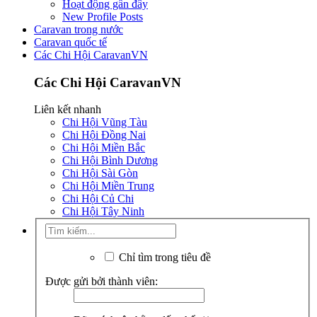
Hoạt động gần đây
New Profile Posts
Caravan trong nước
Caravan quốc tế
Các Chi Hội CaravanVN
Các Chi Hội CaravanVN
Liên kết nhanh
Chi Hội Vũng Tàu
Chi Hội Đồng Nai
Chi Hội Miền Bắc
Chi Hội Bình Dương
Chi Hội Sài Gòn
Chi Hội Miền Trung
Chi Hội Củ Chi
Chi Hội Tây Ninh
Chỉ tìm trong tiêu đề
Được gửi bởi thành viên: