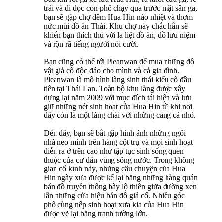
trái và đi dọc con phố chạy qua trước mặt sân ga,
bạn sẽ gặp chợ đêm Hua Hin náo nhiệt và thơm
nức mùi đồ ăn Thái. Khu chợ này chắc hẳn sẽ
khiến bạn thích thú với la liệt đồ ăn, đồ lưu niệm
và rộn rã tiếng người nói cười.
Bạn cũng có thể tới Pleanwan để mua những đồ
vật giả cổ độc đáo cho mình và cả gia đình.
Pleanwan là mô hình làng sinh thái kiểu cổ đầu
tiên tại Thái Lan. Toàn bộ khu làng được xây
dựng lại năm 2009 với mục đích tái hiện và lưu
giữ những nét sinh hoạt của Hua Hin từ khi nơi
đây còn là một làng chài với những cảng cá nhỏ.
Đến đây, bạn sẽ bắt gặp hình ảnh những ngôi
nhà neo mình trên hàng cột trụ và mọi sinh hoạt
diễn ra ở trên cao như tập tục sinh sống quen
thuộc của cư dân vùng sông nước. Trong không
gian cổ kính này, những câu chuyện của Hua
Hin ngày xưa được kể lại bằng những hàng quán
bán đồ truyền thống bày lộ thiên giữa đường xen
lẫn những cửa hiệu bán đồ giả cổ. Nhiều góc
phố cùng nếp sinh hoạt xưa kia của Hua Hin
được vẽ lại bằng tranh tường lớn.