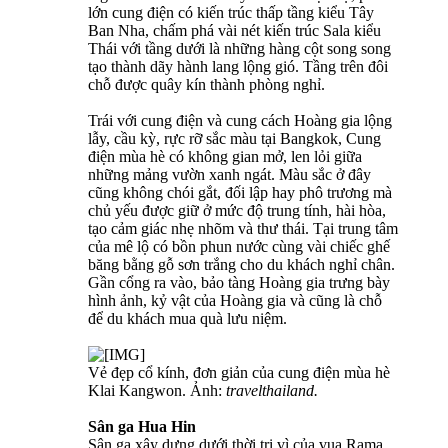
lớn cung điện có kiến trúc thấp tầng kiểu Tây
Ban Nha, chấm phá vài nét kiến trúc Sala kiểu
Thái với tầng dưới là những hàng cột song song
tạo thành dãy hành lang lộng gió. Tầng trên đôi
chỗ được quây kín thành phòng nghỉ.
Trái với cung điện và cung cách Hoàng gia lộng
lẫy, cầu kỳ, rực rỡ sắc màu tại Bangkok, Cung
điện mùa hè có không gian mở, len lỏi giữa
những mảng vườn xanh ngát. Màu sắc ở đây
cũng không chói gắt, đối lập hay phô trương mà
chủ yếu được giữ ở mức độ trung tính, hài hòa,
tạo cảm giác nhẹ nhõm và thư thái. Tại trung tâm
của mê lộ có bồn phun nước cùng vài chiếc ghế
băng bằng gỗ sơn trắng cho du khách nghỉ chân.
Gần cổng ra vào, bảo tàng Hoàng gia trưng bày
hình ảnh, kỷ vật của Hoàng gia và cũng là chỗ
để du khách mua quà lưu niệm.
Vẻ đẹp cổ kính, đơn giản của cung điện mùa hè
Klai Kangwon. Ảnh:
travelthailand.
Sân ga Hua Hin
Sân ga xây dựng dưới thời trị vì của vua Rama