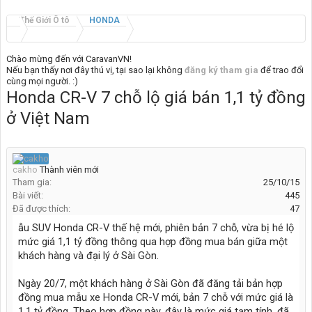
Thế Giới Ô tô
HONDA
Chào mừng đến với CaravanVN!
Nếu bạn thấy nơi đây thú vị, tại sao lại không
đăng ký tham gia
để trao đổi
cùng mọi người. :)
Honda CR-V 7 chỗ lộ giá bán 1,1 tỷ đồng
ở Việt Nam
cakho
Thành viên mới
Tham gia:
25/10/15
Bài viết:
445
Đã được thích:
47
ẫu SUV Honda CR-V thế hệ mới, phiên bản 7 chỗ, vừa bị hé lộ
mức giá 1,1 tỷ đồng thông qua hợp đồng mua bán giữa một
khách hàng và đại lý ở Sài Gòn.
Ngày 20/7, một khách hàng ở Sài Gòn đã đăng tải bản hợp
đồng mua mẫu xe Honda CR-V mới, bản 7 chỗ với mức giá là
1,1 tỷ đồng. Theo hợp đồng này, đây là mức giá tạm tính, đã