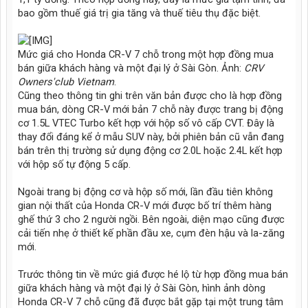
bao gồm thuế giá trị gia tăng và thuế tiêu thụ đặc biệt.
Mức giá cho Honda CR-V 7 chỗ trong một hợp đồng mua
bán giữa khách hàng và một đại lý ở Sài Gòn. Ảnh:
CRV
Owners'club Vietnam
.
Cũng theo thông tin ghi trên văn bản được cho là hợp đồng
mua bán, dòng CR-V mới bản 7 chỗ này được trang bị động
cơ 1.5L VTEC Turbo kết hợp với hộp số vô cấp CVT. Đây là
thay đổi đáng kể ở mẫu SUV này, bởi phiên bản cũ vẫn đang
bán trên thị trường sử dụng động cơ 2.0L hoặc 2.4L kết hợp
với hộp số tự động 5 cấp.
Ngoài trang bị động cơ và hộp số mới, lần đầu tiên không
gian nội thất của Honda CR-V mới được bố trí thêm hàng
ghế thứ 3 cho 2 người ngồi. Bên ngoài, diện mạo cũng được
cải tiến nhẹ ở thiết kế phần đầu xe, cụm đèn hậu và la-zăng
mới.
Trước thông tin về mức giá được hé lộ từ hợp đồng mua bán
giữa khách hàng và một đại lý ở Sài Gòn, hình ảnh dòng
Honda CR-V 7 chỗ cũng đã được bắt gặp tại một trung tâm